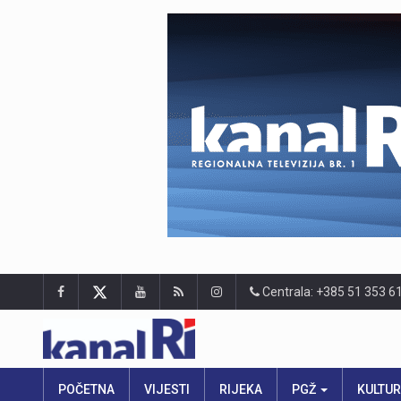
Centrala: +385 51 353 6
POČETNA
VIJESTI
RIJEKA
PGŽ
KULTU