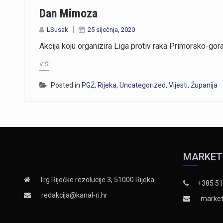
Dan Mimoza
LSusak
25 siječnja, 2020
Akcija koju organizira Liga protiv raka Primorsko-g
VIŠE
Posted in
PGŽ
,
Rijeka
,
Uncategorized
,
Vijesti
,
Županija
MARKET
Trg Riječke rezolucije 3, 51000 Rijeka
+385 51
redakcija@kanal-ri.hr
market