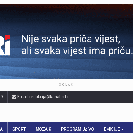
OGLAS
19
Email: redakcija@kanal-ri.hr
RA
SPORT
MOZAIK
PROGRAM UŽIVO
EMISIJE