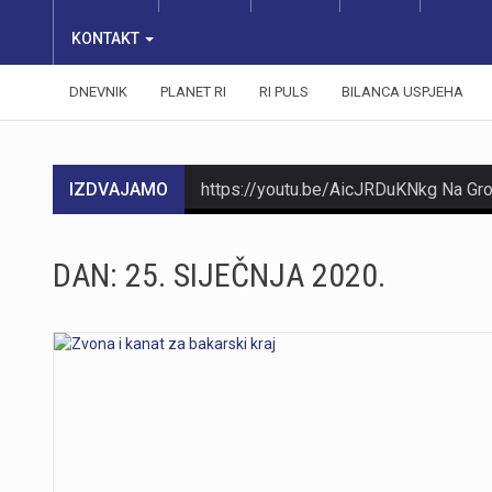
KONTAKT
DNEVNIK
PLANET RI
RI PULS
BILANCA USPJEHA
IZDVAJAMO
DAN:
25. SIJEČNJA 2020.
https://youtu.be/Ms7A82drFtA