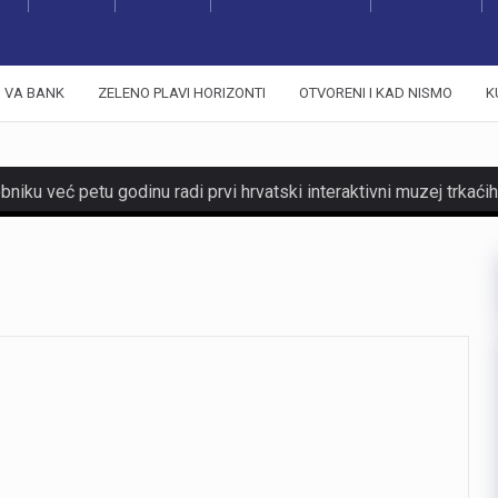
VA BANK
ZELENO PLAVI HORIZONTI
OTVORENI I KAD NISMO
K