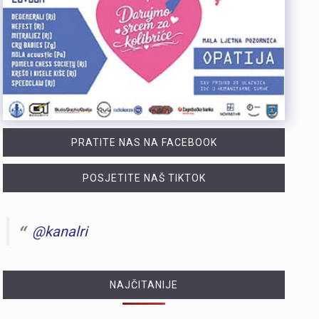
https://youtu.be/TrD_YDDOMIw Nogometaši Rijeke večeras u 20 sati i 45 minuta na stadionu Rujevica igraju utakmicu trećeg kola kvalifikacija za Konferencijsku ligu protiv finskog Ilvesa. Trener Matjaž Kek i igrač Branko Pavić naglašavaju kako u Europi nema mjesta za prosječnost te da ih očekuje teška utakmica protiv suparnika koji se dobro brani i kvalitetno izlazi u tranziciju. Cilj Rijeke je ostvariti što veću rezultatsku razliku u susretu koji traje najmanje 180 minuta. Više u videoprilogu:
Zbog dugotrajnog sušnog razdoblja i nepovoljnih hidroloških prilika na riječkom području, Grad Rijeka i Komunalno društvo Vodovod i kanalizacija uputili su apel javnosti. Građani, gospodarstvo, turistički sektor i svi ostali korisnici pozivaju se na odgovorno i racionalno korištenje vode. Vodoopskrba je u ovom trenutku stabilna te su osigurane dostatne količine zdravstveno ispravne vode za ljudsku potrošnju. Međutim, raspoložive zalihe vode postupno se smanjuju, dok je vodoopskrbni sustav izložen povećanom opterećenju. Iz tog se razloga preventivno poziva na dobrovoljnu štednju kako bi se očuvala stabilnost sustava tijekom ostatka ljeta. Ovogodišnje hidrološke prilike znatno su nepovoljnije od uobičajenih. Nakon obilnog početka godine uslijedili su izrazito sušni proljetni mjeseci. Količina oborina tijekom svibnja, lipnja i srpnja nije bila dovoljna za značajnije obnavljanje podzemnih vodnih zaliha, zbog čega se riječki vodoopskrbni sustav dulje nego inače oslanja na crpljenje vode iz priobalnih izvorišta. Unatoč nepovoljnim prilikama, razloga za zabrinutost nema. Trenutačno nema potrebe za uvođenjem ograničenja korištenja vode niti za redukcijama u vodoopskrbi. Ipak, nastavak sušnog razdoblja i najave iznadprosječno visokih temperatura zahtijevaju odgovorno upravljanje raspoloživim vodnim resursima. Preporuke za korisnike Cilj izdanih preporuka je smanjiti ukupnu dnevnu potrošnju vode za 10 do 15 posto, što se može ostvariti jednostavnim promjenama svakodnevnih navika. ne zalijevaju…
Turistička zajednica Kvarnera pokrenula je novi video serijal pod nazivom Nona Chef. Projekt se temelji na receptima koji se prenose generacijama. Nastali su od lokalnih namirnica iz mora, s otoka, iz gorja i vrtova. Cilj projekta je očuvanje kvarnerske gastronomske baštine. Recepti trebaju ostati dio svakodnevice novih generacija. Serijal upoznaje gledatelje s autentičnim kvarnerskim nonama. Prikazuje njihove obiteljske recepte i priče. Uz recepte, video susreti donose mirise domaće kuhinje. Važan dio serijala čine i lokalni dijalekti. Epizode donose izvorne izraze, sjećanja i životne priče. Svaka nova epizoda predstavlja novi recept i novo lice Kvarnera. Godina Europske regije gastronomije bila je povod za projekt. "Nadamo se da će naše none – i poneki nono - mnogima biti najljepši poziv da posjete Kvarner i upoznaju ga kroz njegove okuse", izjavila je Marijana Kalčić. Direktorica TZ Kvarnera ističe važnost ove priče. Projekt dočarava običaje i način života regije. Najave na društvenim mrežama već imaju pozitivne komentare. Publika time pokazuje da cijeni autentične priče.Serijal se može pratiti na digitalnim kanalima TZ Kvarnera. Prvi video i najava dostupni su na Instagram profilu. Poveznice na najavu serijala Nona Chef i na prvi video: https://www.instagram.com/p/DbsDD-KsUCJ/
U razdoblju od 1. do 5. kolovoza na području Policijske uprave primorsko-goranske zabilježeno je devet provalnih krađa u domove, od kojih su tri ostale u pokušaju. Kaznena djela počinjena su u centru Rijeke, na Trsatu, na području općine Čavle te na otocima Rabu i Krku. Nepoznati počinitelji su iz stambenih objekata otuđili novac, nakit i satove. Ukupna materijalna šteta procjenjuje se na više desetaka tisuća eura. Policijski službenici intenzivno tragaju za počiniteljima i otuđenim predmetima, a građanima donosimo službene savjete za zaštitu domova. Mehanička i tehnička zaštita Kvalitetna stolarija i brave: Ugradite protuprovalna vrata s kvalitetnim cilindrom i višestrukim zaključavanjem. Postavite dodatne zasune na prozore i balkonska vrata. Rasvjeta na senzor: Postavite senzorsku vanjsku rasvjetu ispred ulaza, u dvorištu i na balkonima jer provalnici izbjegavaju osvijetljena mjesta. Alarm i videonadzor: Vidljivo postavljene kamere i naljepnice upozorenja o alarmu djeluju kao snažan odvraćajući faktor. Svakodnevne navike Uvijek zaključavajte vrata: Zaključajte ulazna vrata i zatvorite prozore čak i kada odlazite na samo nekoliko minuta. Bez skrivenih ključeva: Nikada ne ostavljajte ključeve ispod otirača, u teglama za cvijeće ili iznad vrata. Provjera identiteta: Ne otvarajte vrata nepoznatim osobama dok ne utvrdite tko su Savjeti za dulja izbivanja i putovanja Stvorite privid prisutnosti: Zamolite…
PRATITE NAS NA FACEBOOK
POSJETITE NAŠ TIKTOK
@kanalri
NAJČITANIJE