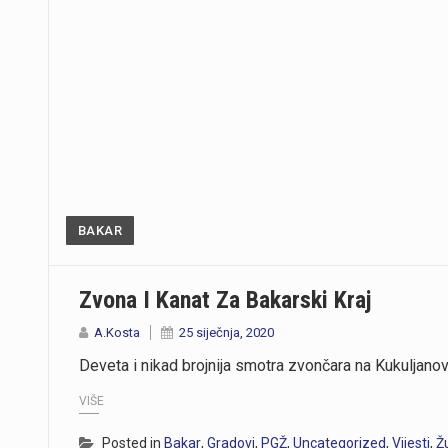
BAKAR
Zvona I Kanat Za Bakarski Kraj
A.Kosta
25 siječnja, 2020
Deveta i nikad brojnija smotra zvončara na Kukuljanovo
VIŠE
Posted in
Bakar
,
Gradovi
,
PGŽ
,
Uncategorized
,
Vijesti
,
Ž