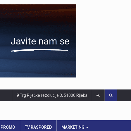
Trg Riječke rezolucije 3, 51000 Rijeka
PROMO
TV RASPORED
MARKETING