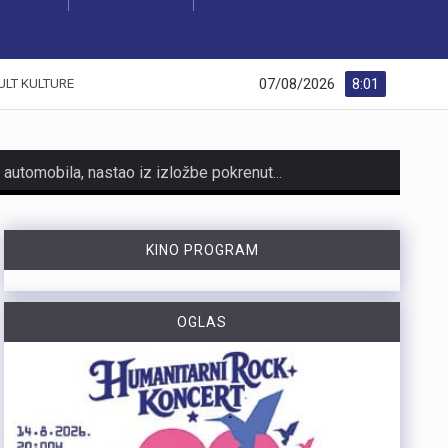
07/08/2026
8:01
ULT KULTURE
https://youtu.be/AicJRDuKNkg Na Grobniku već petu godinu radi prvi hrvatski interaktivni muzej trkaćih automobila, nastao iz izložbe pokrenute tijekom pandemije. Posebnost muzeja, koji vodi vlasnik Dorijan Kljun, jest u tome što posjetitelji mogu sjesti u vozila i čuti zvuk upaljenih motora, budući da većina eksponata i danas vozi utrke. Muzej privlači posjetitelje iz cijele Europe, a za 23. kolovoza najavljeno je drugo izdanje Grobnik Car Showa uz defile od sedamdesetak vozila i predstavljanje domaćih gastro specijaliteta. Više u videoprilogu:
HMNK Rijeka započeo je prodaju članskih iskaznica i sezonskih pretplata za novu futsal sezonu, koja će biti otvorena velikim derbijem protiv Hajduka u Sportskoj dvorani Zamet.Kupnja sezonske pretplate moguća je isključivo za članove kluba. Cijena pretplate iznosi 90 eura, dok djeca do 15 godina i osobe starije od 65 godina mogu svoju pretplatu kupiti po povlaštenoj cijeni od 45 eura.Sva mjesta u dvorani bit će numerirana, pa će svaki navijač prilikom kupnje odabrati svoje mjesto koje će ga čekati tijekom cijele sezone.Najmlađi navijači također imaju poseban razlog za dolazak u Zamet. Djeca do 10 godina imat će besplatan ulaz u posebno organiziran dječji sektor, osmišljen kako bi i oni mogli uživati u vrhunskom futsalu u sigurnom i prilagođenom okruženju.Nova sezona donosi i novo natjecanje - Liga kup, zbog čega u klubu očekuju najmanje 15 domaćih utakmica. To znači da će vlasnici sezonskih pretplata svaku utakmicu pratiti po cijeni od samo šest eura, odnosno tri eura za djecu i osobe starije od 65 godina, uz mogućnost da taj iznos bude i manji ako Rijeka izbori dodatne domaće susrete.Sezonske pretplate mogu se kupiti isključivo putem platforme Ticket4You. Digitalna ulaznica bit će dostavljena na e-mail adresu kupca, dok će fizičku člansku iskaznicu navijači…
KINO PROGRAM
https://youtu.be/bbJS07ZGQeU Tridesetosmogodišnji Denis Vejzović iz Hrvatske doživio je puknuće aneurizme u Irskoj, a obitelj ima manje od dana prije nego što liječnici u Corku isključe aparate za održavanje života. Liječnički tim donosi odluku o isključivanju, a obitelj hitno traži medicinski prijevoz i bolnicu u Hrvatskoj te prikuplja pomoć preko GoFundMe aplikacije.Donacije za pomoć obitelji i organizaciju liječničkog prijevoza mogu se uplatiti putem GoFundMe platforme. https://www.gofundme.com/f/help-denis-fight-for-his-life?lang=en_US&ts=1785938768 Više u videoprilogu:
OGLAS
https://youtu.be/mldUU0Knk1Y U prometnoj nesreći u Rijeci teško je ozlijeđena 75-godišnja pješakinja, dok je 80-godišnji pješak prošao s lakšim ozljedama. Na njih je na pješačkom prijelazu naletio autobus kojim je upravljao 54-godišnji vozač. Nesreća se dogodila u utorak, 4. kolovoza, oko 18 sati na raskrižju Ulice Ivana Zajca i Ribarske ulice.
https://youtu.be/-_V3gJvjFjc Trodnevno obilježavanje Dana pobjede i 31. obljetnice Oluje u Rijeci zaključeno je bakljadom na Molo longu, gdje je zapaljeno 222 baklje za poginule branitelje Primorsko-goranske županije. Uz prigodni program, polaganje vijenaca i koncert grupe Opća opasnost, Rijeka je dostojanstveno obilježila najvažniji datum novije hrvatske povijesti. Više u videoprilogu: