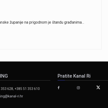
oranske županije na prigodnom je štandu građanima…
ING
Pratite Kanal Ri
 353 628, +385 51 353 610
ing@kanal-ri.hr