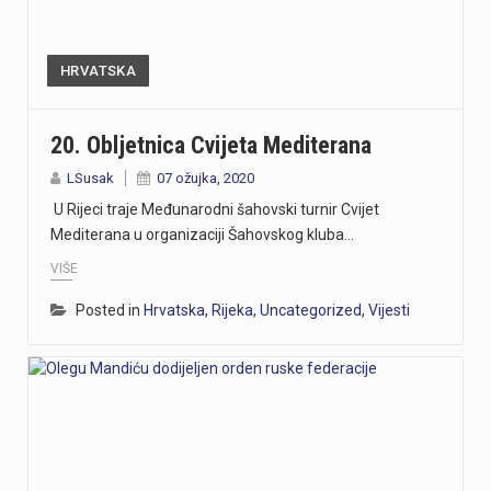
https://youtu.be/bbJS07ZGQeU Tridesetosmogodišnji Denis Vejzović iz Hrvatske doživio je puknuće aneurizme u Irskoj, a obitelj ima manje od dana prije nego što liječnici u Corku isključe aparate za održavanje života. Liječnički tim donosi odluku o isključivanju, a obitelj hitno traži medicinski prijevoz i bolnicu u Hrvatskoj te prikuplja pomoć preko GoFundMe aplikacije.Donacije za pomoć obitelji i organizaciju liječničkog prijevoza mogu se uplatiti putem GoFundMe platforme. https://www.gofundme.com/f/help-denis-fight-for-his-life?lang=en_US&ts=1785938768 Više u videoprilogu:
https://youtu.be/Ms7A82drFtA
HRVATSKA
https://youtu.be/mldUU0Knk1Y U prometnoj nesreći u Rijeci teško je ozlijeđena 75-godišnja pješakinja, dok je 80-godišnji pješak prošao s lakšim ozljedama. Na njih je na pješačkom prijelazu naletio autobus kojim je upravljao 54-godišnji vozač. Nesreća se dogodila u utorak, 4. kolovoza, oko 18 sati na raskrižju Ulice Ivana Zajca i Ribarske ulice.
20. Obljetnica Cvijeta Mediterana
https://youtu.be/-_V3gJvjFjc Trodnevno obilježavanje Dana pobjede i 31. obljetnice Oluje u Rijeci zaključeno je bakljadom na Molo longu, gdje je zapaljeno 222 baklje za poginule branitelje Primorsko-goranske županije. Uz prigodni program, polaganje vijenaca i koncert grupe Opća opasnost, Rijeka je dostojanstveno obilježila najvažniji datum novije hrvatske povijesti. Više u videoprilogu:
LSusak
07 ožujka, 2020
U Rijeci traje Međunarodni šahovski turnir Cvijet
https://youtu.be/TrD_YDDOMIw Nogometaši Rijeke večeras u 20 sati i 45 minuta na stadionu Rujevica igraju utakmicu trećeg kola kvalifikacija za Konferencijsku ligu protiv finskog Ilvesa. Trener Matjaž Kek i igrač Branko Pavić naglašavaju kako u Europi nema mjesta za prosječnost te da ih očekuje teška utakmica protiv suparnika koji se dobro brani i kvalitetno izlazi u tranziciju. Cilj Rijeke je ostvariti što veću rezultatsku razliku u susretu koji traje najmanje 180 minuta. Više u videoprilogu:
Mediterana u organizaciji Šahovskog kluba…
VIŠE
Posted in
Hrvatska
,
Rijeka
,
Uncategorized
,
Vijesti