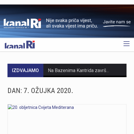
OGLAS
IZDVAJAMO
Na Bazenima Kantrida završeni su opsežni radovi obnove vrijedni 366.190 eura. Projekt je obuhvatio sanaciju lučne konstrukcije rasvjete vanjskog olimpijskog bazena, ugradnju LED rasvjete i djelomičnu sanaciju školjke bazena, čime su unaprijeđeni sigurnost, funkcionalnost i energetska učinkovitost jednog od najznačajnijih riječkih sportskih objekata.Radovi su provedeni od 20. travnja do 7. srpnja, a obuhvatili su sanaciju i antikorozivnu zaštitu lučne konstrukcije rasvjete vanjskog olimpijskog bazena. Vrijednost antikorozivne zaštite iznosila je 302.500 eura s PDV-om, dok ukupna vrijednost svih izvedenih radova na kompleksu Bazeni Kantrida iznosi 366.190 eura.Posebna važnost ovog zahvata proizlazi iz činjenice da je riječ o prvoj cjelovitoj sanaciji i antikorozivnoj zaštiti lučne čelične konstrukcije od izgradnje otvorenog olimpijskog bazena 1972. godine. Radovima su osigurani dugoročna sigurnost, stabilnost i pouzdanost konstrukcije.Projekt je obuhvatio sanaciju armiranobetonskih temelja, bravarske popravke čeličnih elemenata lukova, rasvjetne platforme, revizijskog stubišta i ograda, pjeskarenje svih čeličnih elemenata te izvedbu cjelovitog sustava antikorozivne zaštite u skladu s projektom sanacije.Tijekom izvođenja radova iskorištena je već postavljena skela za zamjenu postojećih reflektora novom generacijom LED rasvjete. Nova rasvjeta omogućuje kvalitetnije uvjete za treninge, natjecanja i druge programe, uz manju potrošnju električne energije i niže troškove održavanja. Procijenjeni povrat ulaganja u LED rasvjetu kraći je od tri godine.Nakon završetka radova…
https://youtu.be/AicJRDuKNkg Na Grobniku već petu godinu radi prvi hrvatski interaktivni muzej trkaćih automobila, nastao iz izložbe pokrenute tijekom pandemije. Posebnost muzeja, koji vodi vlasnik Dorijan Kljun, jest u tome što posjetitelji mogu sjesti u vozila i čuti zvuk upaljenih motora, budući da većina eksponata i danas vozi utrke. Muzej privlači posjetitelje iz cijele Europe, a za 23. kolovoza najavljeno je drugo izdanje Grobnik Car Showa uz defile od sedamdesetak vozila i predstavljanje domaćih gastro specijaliteta. Više u videoprilogu:
DAN:
7. OŽUJKA 2020.
Niko Janković u 16. minuti utakmice naštimao je nišanske sprave, sjajan udarac s ruba kaznenog prostora donio je Rijeci prednost pred uzvratnu utakmicu.– Bili smo dominantni kroz utakmicu, šteta što nismo zabili još jedan gol, rekao je Niko Janković nakon pobjede na Rujevici.Niko se na početku tekuće sezone vratio s posudbe iz Slovana iz Bratislave.– Želio bi posvetiti gol našem šefu, on me je vratio u Rijeku, bez njega se ne bi vratio u Rijeku. Nadam se da će ih biti još i da ćemo kao ekipa izgledati moćno i dominantno, ustvrdio je Niko Janković.( NK Rijeka)
Noćas, 7. Kolovoza u 1 sat i 20 minuta Seizmološka služba zabilježila je umjeren potres s epicentrom 11 km jugoistočno od Novog Vinodolskog. Magnituda potresa iznosila je 3.5 po Richteru, a intenzitet u epicentru iznosio je IV-V stupnja EMS ljestvice. Za sada nema informacija o materijalnoj šteti. Podrhtavanje su osjetili i građani na širem području Crikvenice, Krka i Senja
HMNK Rijeka započeo je prodaju članskih iskaznica i sezonskih pretplata za novu futsal sezonu, koja će biti otvorena velikim derbijem protiv Hajduka u Sportskoj dvorani Zamet.Kupnja sezonske pretplate moguća je isključivo za članove kluba. Cijena pretplate iznosi 90 eura, dok djeca do 15 godina i osobe starije od 65 godina mogu svoju pretplatu kupiti po povlaštenoj cijeni od 45 eura.Sva mjesta u dvorani bit će numerirana, pa će svaki navijač prilikom kupnje odabrati svoje mjesto koje će ga čekati tijekom cijele sezone.Najmlađi navijači također imaju poseban razlog za dolazak u Zamet. Djeca do 10 godina imat će besplatan ulaz u posebno organiziran dječji sektor, osmišljen kako bi i oni mogli uživati u vrhunskom futsalu u sigurnom i prilagođenom okruženju.Nova sezona donosi i novo natjecanje - Liga kup, zbog čega u klubu očekuju najmanje 15 domaćih utakmica. To znači da će vlasnici sezonskih pretplata svaku utakmicu pratiti po cijeni od samo šest eura, odnosno tri eura za djecu i osobe starije od 65 godina, uz mogućnost da taj iznos bude i manji ako Rijeka izbori dodatne domaće susrete.Sezonske pretplate mogu se kupiti isključivo putem platforme Ticket4You. Digitalna ulaznica bit će dostavljena na e-mail adresu kupca, dok će fizičku člansku iskaznicu navijači…