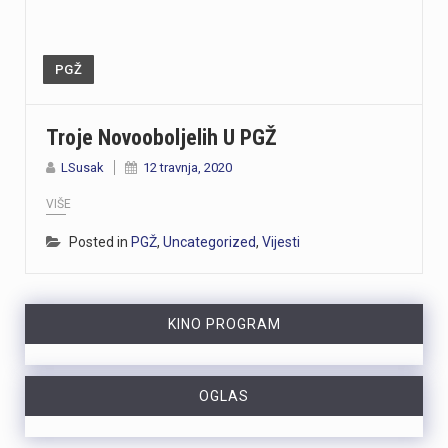
PGŽ
Troje Novooboljelih U PGŽ
LSusak
12 travnja, 2020
VIŠE
Posted in
PGŽ
,
Uncategorized
,
Vijesti
KINO PROGRAM
OGLAS