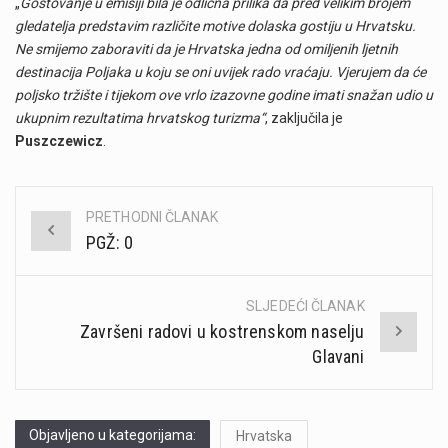
„
Gostovanje u emisiji bila je odlična prilika da pred velikim brojem
gledatelja predstavim različite motive dolaska gostiju u Hrvatsku.
Ne smijemo zaboraviti da je Hrvatska jedna od omiljenih ljetnih
destinacija Poljaka u koju se oni uvijek rado vraćaju. Vjerujem da će
poljsko tržište i tijekom ove vrlo izazovne godine imati snažan udio u
ukupnim rezultatima hrvatskog turizma“
, zaključila je
Puszczewicz
.
PRETHODNI ČLANAK
Post
PGŽ: 0
navigation
SLJEDEĆI ČLANAK
Završeni radovi u kostrenskom naselju
Glavani
Objavljeno u kategorijama:
Hrvatska