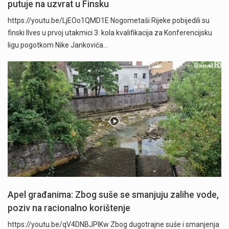
putuje na uzvrat u Finsku
https://youtu.be/LjEOo1QMD1E Nogometaši Rijeke pobijedili su
finski Ilves u prvoj utakmici 3. kola kvalifikacija za Konferencijsku
ligu pogotkom Nike Jankovića…
Apel građanima: Zbog suše se smanjuju zalihe vode,
poziv na racionalno korištenje
https://youtu.be/qV4DNBJPlKw Zbog dugotrajne suše i smanjenja