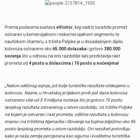
Prema podacima sustava
eVisitor
, koji sadrži turistički promet
ostvaren u komercijalnom i nekomercijalnom segmentu te
nautičkom charteru, s tržišta Poljske je u dosadašnjem dijelu
kolovoza ostvareno oko
65.000 dolazaka
i gotovo
380.000
noćenja
što u odnosu na isto razdoblje lani predstavlja rast
prometa od
4 posto u dolascima i 10 posto u noćenjima
!
„
Nakon odličnog srpnja, još bolje turističke rezultate očekujemo u
kolovozu. Naime, u Hrvatskoj je tijekom prvih pet dana kolovoza
ostvareno više od 3.9 milijuna noćenja što je gotovo 70 posto
lanjskog rezultata ostvarenog u istom razdoblju. Uz tržište Poljske
na kojem je ostvaren i rast prometa, odlične rezultate u kolovozu
imamo i na tržištima Njemačke i Slovenije na kojima bilježimo oko 96
posto lanjskog prometa u istom razdoblju. Ovi rezultati potvrđuju
kako je naša zemlja percipirana kao sigurna i kvalitetna turistička