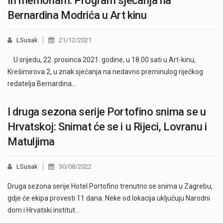
In memoriam: Program sjećanja na
Bernardina Modrića u Art kinu
LSusak
21/12/2021
U srijedu, 22. prosinca 2021. godine, u 18.00 sati u Art-kinu,
Krešimirova 2, u znak sjećanja na nedavno preminulog riječkog
redatelja Bernardina…
I druga sezona serije Portofino snima se u
Hrvatskoj: Snimat će se i u Rijeci, Lovranu i
Matuljima
LSusak
30/08/2022
Druga sezona serije Hotel Portofino trenutno se snima u Zagrebu,
gdje će ekipa provesti 11 dana. Neke od lokacija uključuju Narodni
dom i Hrvatski institut…