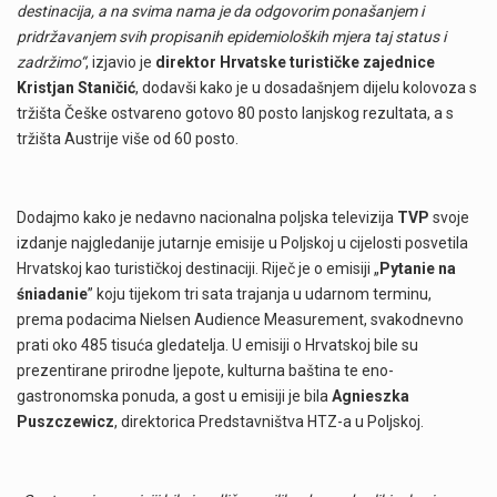
destinacija, a na svima nama je da odgovorim ponašanjem i
pridržavanjem svih propisanih epidemioloških mjera taj status i
zadržimo“
, izjavio je
direktor Hrvatske turističke zajednice
Kristjan Staničić
, dodavši kako je u dosadašnjem dijelu kolovoza s
tržišta Češke ostvareno gotovo 80 posto lanjskog rezultata, a s
tržišta Austrije više od 60 posto.
Dodajmo kako je nedavno nacionalna poljska televizija
TVP
svoje
izdanje najgledanije jutarnje emisije u Poljskoj u cijelosti posvetila
Hrvatskoj kao turističkoj destinaciji. Riječ je o emisiji „
Pytanie na
śniadanie
” koju tijekom tri sata trajanja u udarnom terminu,
prema podacima Nielsen Audience Measurement, svakodnevno
prati oko 485 tisuća gledatelja. U emisiji o Hrvatskoj bile su
prezentirane prirodne ljepote, kulturna baština te eno-
gastronomska ponuda, a gost u emisiji je bila
Agnieszka
Puszczewicz
, direktorica Predstavništva HTZ-a u Poljskoj.