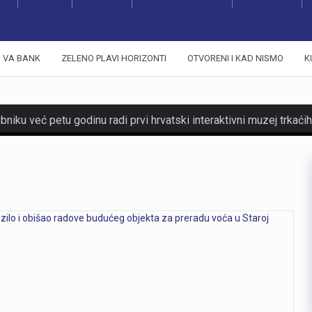
VA BANK
ZELENO PLAVI HORIZONTI
OTVORENI I KAD NISMO
K