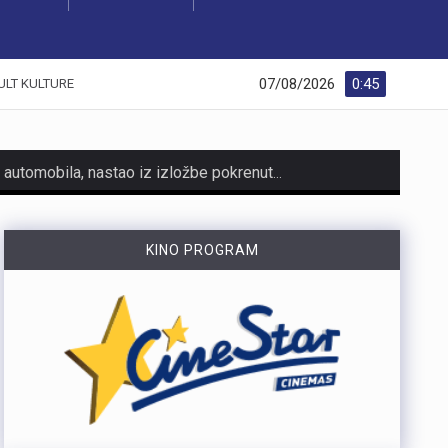
07/08/2026
0:45
ULT KULTURE
https://youtu.be/AicJRDuKNkg Na Grobniku već petu godinu radi prvi hrvatski interaktivni muzej trkaćih automobila, nastao iz izložbe pokrenute tijekom pandemije. Posebnost muzeja, koji vodi vlasnik Dorijan Kljun, jest u tome što posjetitelji mogu sjesti u vozila i čuti zvuk upaljenih motora, budući da većina eksponata i danas vozi utrke. Muzej privlači posjetitelje iz cijele Europe, a za 23. kolovoza najavljeno je drugo izdanje Grobnik Car Showa uz defile od sedamdesetak vozila i predstavljanje domaćih gastro specijaliteta. Više u videoprilogu:
HMNK Rijeka započeo je prodaju članskih iskaznica i sezonskih pretplata za novu futsal sezonu, koja će biti otvorena velikim derbijem protiv Hajduka u Sportskoj dvorani Zamet.Kupnja sezonske pretplate moguća je isključivo za članove kluba. Cijena pretplate iznosi 90 eura, dok djeca do 15 godina i osobe starije od 65 godina mogu svoju pretplatu kupiti po povlaštenoj cijeni od 45 eura.Sva mjesta u dvorani bit će numerirana, pa će svaki navijač prilikom kupnje odabrati svoje mjesto koje će ga čekati tijekom cijele sezone.Najmlađi navijači također imaju poseban razlog za dolazak u Zamet. Djeca do 10 godina imat će besplatan ulaz u posebno organiziran dječji sektor, osmišljen kako bi i oni mogli uživati u vrhunskom futsalu u sigurnom i prilagođenom okruženju.Nova sezona donosi i novo natjecanje - Liga kup, zbog čega u klubu očekuju najmanje 15 domaćih utakmica. To znači da će vlasnici sezonskih pretplata svaku utakmicu pratiti po cijeni od samo šest eura, odnosno tri eura za djecu i osobe starije od 65 godina, uz mogućnost da taj iznos bude i manji ako Rijeka izbori dodatne domaće susrete.Sezonske pretplate mogu se kupiti isključivo putem platforme Ticket4You. Digitalna ulaznica bit će dostavljena na e-mail adresu kupca, dok će fizičku člansku iskaznicu navijači…
KINO PROGRAM
https://youtu.be/bbJS07ZGQeU Tridesetosmogodišnji Denis Vejzović iz Hrvatske doživio je puknuće aneurizme u Irskoj, a obitelj ima manje od dana prije nego što liječnici u Corku isključe aparate za održavanje života. Liječnički tim donosi odluku o isključivanju, a obitelj hitno traži medicinski prijevoz i bolnicu u Hrvatskoj te prikuplja pomoć preko GoFundMe aplikacije.Donacije za pomoć obitelji i organizaciju liječničkog prijevoza mogu se uplatiti putem GoFundMe platforme. https://www.gofundme.com/f/help-denis-fight-for-his-life?lang=en_US&ts=1785938768 Više u videoprilogu:
https://youtu.be/mldUU0Knk1Y U prometnoj nesreći u Rijeci teško je ozlijeđena 75-godišnja pješakinja, dok je 80-godišnji pješak prošao s lakšim ozljedama. Na njih je na pješačkom prijelazu naletio autobus kojim je upravljao 54-godišnji vozač. Nesreća se dogodila u utorak, 4. kolovoza, oko 18 sati na raskrižju Ulice Ivana Zajca i Ribarske ulice.
https://youtu.be/-_V3gJvjFjc Trodnevno obilježavanje Dana pobjede i 31. obljetnice Oluje u Rijeci zaključeno je bakljadom na Molo longu, gdje je zapaljeno 222 baklje za poginule branitelje Primorsko-goranske županije. Uz prigodni program, polaganje vijenaca i koncert grupe Opća opasnost, Rijeka je dostojanstveno obilježila najvažniji datum novije hrvatske povijesti. Više u videoprilogu: