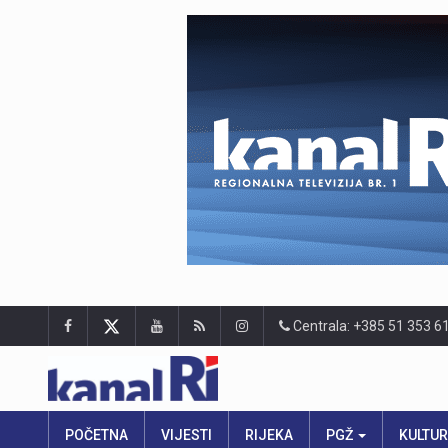
Centrala: +385 51 353 6
POČETNA
VIJESTI
RIJEKA
PGŽ
KULTU