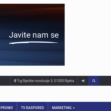
Trg Riječke rezolucije 3, 51000 Rijeka
PROMO
TV RASPORED
MARKETING