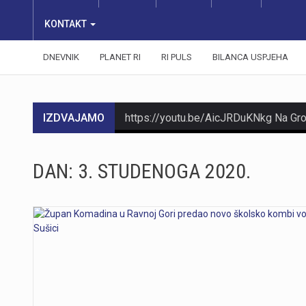
KONTAKT
DNEVNIK
PLANET RI
RI PULS
BILANCA USPJEHA
IZDVAJAMO
DAN:
3. STUDENOGA 2020.
https://youtu.be/Ms7A82drFtA