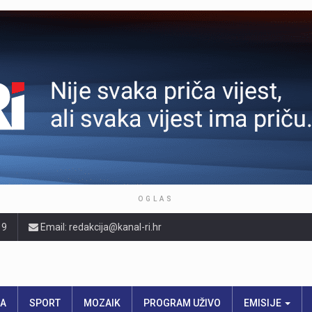
OGLAS
19
Email: redakcija@kanal-ri.hr
RA
SPORT
MOZAIK
PROGRAM UŽIVO
EMISIJE