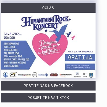
https://youtu.be/TrD_YDDOMIw Nogometaši Rijeke večeras u 20 sati i 45 minuta na stadionu Rujevica igraju utakmicu trećeg kola kvalifikacija za Konferencijsku ligu protiv finskog Ilvesa. Trener Matjaž Kek i igrač Branko Pavić naglašavaju kako u Europi nema mjesta za prosječnost te da ih očekuje teška utakmica protiv suparnika koji se dobro brani i kvalitetno izlazi u tranziciju. Cilj Rijeke je ostvariti što veću rezultatsku razliku u susretu koji traje najmanje 180 minuta. Više u videoprilogu:
OGLAS
Zbog dugotrajnog sušnog razdoblja i nepovoljnih hidroloških prilika na riječkom području, Grad Rijeka i Komunalno društvo Vodovod i kanalizacija uputili su apel javnosti. Građani, gospodarstvo, turistički sektor i svi ostali korisnici pozivaju se na odgovorno i racionalno korištenje vode. Vodoopskrba je u ovom trenutku stabilna te su osigurane dostatne količine zdravstveno ispravne vode za ljudsku potrošnju. Međutim, raspoložive zalihe vode postupno se smanjuju, dok je vodoopskrbni sustav izložen povećanom opterećenju. Iz tog se razloga preventivno poziva na dobrovoljnu štednju kako bi se očuvala stabilnost sustava tijekom ostatka ljeta. Ovogodišnje hidrološke prilike znatno su nepovoljnije od uobičajenih. Nakon obilnog početka godine uslijedili su izrazito sušni proljetni mjeseci. Količina oborina tijekom svibnja, lipnja i srpnja nije bila dovoljna za značajnije obnavljanje podzemnih vodnih zaliha, zbog čega se riječki vodoopskrbni sustav dulje nego inače oslanja na crpljenje vode iz priobalnih izvorišta. Unatoč nepovoljnim prilikama, razloga za zabrinutost nema. Trenutačno nema potrebe za uvođenjem ograničenja korištenja vode niti za redukcijama u vodoopskrbi. Ipak, nastavak sušnog razdoblja i najave iznadprosječno visokih temperatura zahtijevaju odgovorno upravljanje raspoloživim vodnim resursima. Preporuke za korisnike Cilj izdanih preporuka je smanjiti ukupnu dnevnu potrošnju vode za 10 do 15 posto, što se može ostvariti jednostavnim promjenama svakodnevnih navika. ne zalijevaju…
Turistička zajednica Kvarnera pokrenula je novi video serijal pod nazivom Nona Chef. Projekt se temelji na receptima koji se prenose generacijama. Nastali su od lokalnih namirnica iz mora, s otoka, iz gorja i vrtova. Cilj projekta je očuvanje kvarnerske gastronomske baštine. Recepti trebaju ostati dio svakodnevice novih generacija. Serijal upoznaje gledatelje s autentičnim kvarnerskim nonama. Prikazuje njihove obiteljske recepte i priče. Uz recepte, video susreti donose mirise domaće kuhinje. Važan dio serijala čine i lokalni dijalekti. Epizode donose izvorne izraze, sjećanja i životne priče. Svaka nova epizoda predstavlja novi recept i novo lice Kvarnera. Godina Europske regije gastronomije bila je povod za projekt. "Nadamo se da će naše none – i poneki nono - mnogima biti najljepši poziv da posjete Kvarner i upoznaju ga kroz njegove okuse", izjavila je Marijana Kalčić. Direktorica TZ Kvarnera ističe važnost ove priče. Projekt dočarava običaje i način života regije. Najave na društvenim mrežama već imaju pozitivne komentare. Publika time pokazuje da cijeni autentične priče.Serijal se može pratiti na digitalnim kanalima TZ Kvarnera. Prvi video i najava dostupni su na Instagram profilu. Poveznice na najavu serijala Nona Chef i na prvi video: https://www.instagram.com/p/DbsDD-KsUCJ/
U razdoblju od 1. do 5. kolovoza na području Policijske uprave primorsko-goranske zabilježeno je devet provalnih krađa u domove, od kojih su tri ostale u pokušaju. Kaznena djela počinjena su u centru Rijeke, na Trsatu, na području općine Čavle te na otocima Rabu i Krku. Nepoznati počinitelji su iz stambenih objekata otuđili novac, nakit i satove. Ukupna materijalna šteta procjenjuje se na više desetaka tisuća eura. Policijski službenici intenzivno tragaju za počiniteljima i otuđenim predmetima, a građanima donosimo službene savjete za zaštitu domova. Mehanička i tehnička zaštita Kvalitetna stolarija i brave: Ugradite protuprovalna vrata s kvalitetnim cilindrom i višestrukim zaključavanjem. Postavite dodatne zasune na prozore i balkonska vrata. Rasvjeta na senzor: Postavite senzorsku vanjsku rasvjetu ispred ulaza, u dvorištu i na balkonima jer provalnici izbjegavaju osvijetljena mjesta. Alarm i videonadzor: Vidljivo postavljene kamere i naljepnice upozorenja o alarmu djeluju kao snažan odvraćajući faktor. Svakodnevne navike Uvijek zaključavajte vrata: Zaključajte ulazna vrata i zatvorite prozore čak i kada odlazite na samo nekoliko minuta. Bez skrivenih ključeva: Nikada ne ostavljajte ključeve ispod otirača, u teglama za cvijeće ili iznad vrata. Provjera identiteta: Ne otvarajte vrata nepoznatim osobama dok ne utvrdite tko su Savjeti za dulja izbivanja i putovanja Stvorite privid prisutnosti: Zamolite…
PRATITE NAS NA FACEBOOK
POSJETITE NAŠ TIKTOK