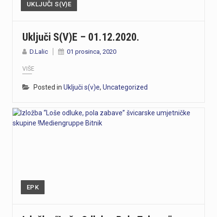
UKLJUČI S(V)E
Uključi S(v)e – 01.12.2020.
D.Lalic
01 prosinca, 2020
VIŠE
Posted in
Uključi s(v)e
,
Uncategorized
EPK