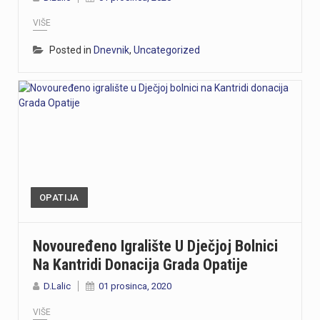
VIŠE
Posted in
Dnevnik
,
Uncategorized
OPATIJA
Novouređeno Igralište U Dječjoj Bolnici
Na Kantridi Donacija Grada Opatije
D.Lalic
01 prosinca, 2020
VIŠE