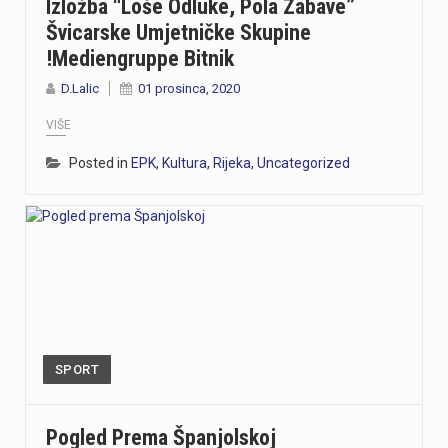
Izložba “Loše Odluke, Pola Zabave”
Švicarske Umjetničke Skupine
!Mediengruppe Bitnik
D.Lalic
01 prosinca, 2020
VIŠE
Posted in
EPK
,
Kultura
,
Rijeka
,
Uncategorized
SPORT
Pogled Prema Španjolskoj