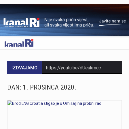
OGLAS
IZDVAJAMO
https://youtu.be/dUeukmccp5w U gospodarskoj zoni Volnik pokraj Cresa svečano je obilježen početak izgradnje novog vatrogasnog doma, što predstavlja jedan od najvažnijih infrastrukturnih projekata za tamošnje vatrogastvo. Umjesto kamena temeljca, u temelje je položena kutija s vatrogasnom sjekiricom, mlaznicom i drugim predmetima, a događaju su prisustvovali gradonačelnik Cresa Marin Gregorović te dužnosnici i članovi vatrogasnih društava. Više u videoprilogu:
https://youtu.be/MxppqkGISgM U umjetničkom paviljonu Juraj Šporer u Opatiji otvorena je izložba Pop arta pred gotovo 800 posjetitelja, nakon čega je održano i stručno vodstvo. Djela dolaze iz jedne od najvećih privatnih zbirki u Austriji koju su 1960-ih pokrenuli Peter Infeld i njegova majka, a uključuje i radove Andyja Warhola. Izložba ostaje otvorena do 27. rujna i može se razgledati svakim danom od 10 do 22 sata. Više u videoprilogu:
DAN:
1. PROSINCA 2020.
https://youtu.be/LjEOo1QMD1E Nogometaši Rijeke pobijedili su finski Ilves u prvoj utakmici 3. kola kvalifikacija za Konferencijsku ligu pogotkom Nike Jankovića u 16. minuti. Unatoč minimalnoj prednosti s kojom putuju na uzvrat, trener Matjaž Kek izrazio je zabrinutost zbog manjka realizacije i nervoze u igri. Uzvratna utakmica igra se u Finskoj u četvrtak, 13. kolovoza s početkom u 18 sati. Više u videoprilogu:
https://youtu.be/qV4DNBJPlKw Zbog dugotrajne suše i smanjenja izdašnosti izvora, KD Vodovod i kanalizacija apelira na racionalno korištenje vode na riječkom području, iako su trenutne zalihe dostatne i nema potrebe za redukcijama. Cilj preporučenih mjera, koje uključuju zabranu zalijevanja travnjaka i pranja automobila, jest smanjenje dnevne potrošnje za 10 do 15 posto. Više u videoprilogu:
https://youtu.be/CrhVZbwhS7g Šire područje Novog Vinodolskog i Rijeku noćas oko 1:20 sati pogodio je potres magnitude 3,5 po Richteru s epicentrom 11 kilometara jugoistočno od Novog Vinodolskog. Budući da se Primorsko-goranska županija nalazi na nizu aktivnih rasjeda, ovakvi potresi nisu neuobičajeni, a stručnjaci procjenuju da maksimalna magnituda na riječkom i primorskom području može iznositi oko 6 po Richteru. Više u videoprilogu: