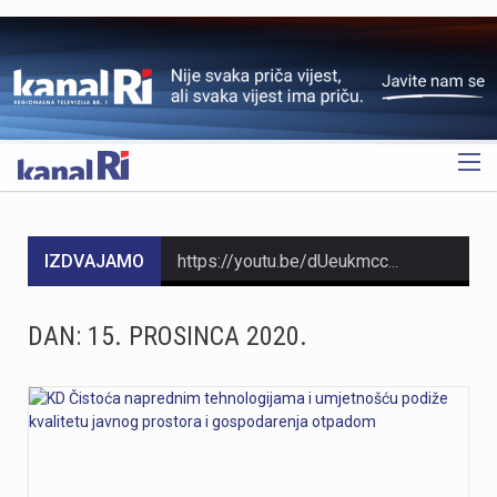
OGLAS
IZDVAJAMO
https://youtu.be/dUeukmccp5w U gospodarskoj zoni Volnik pokraj Cresa svečano je obilježen početak izgradnje novog vatrogasnog doma, što predstavlja jedan od najvažnijih infrastrukturnih projekata za tamošnje vatrogastvo. Umjesto kamena temeljca, u temelje je položena kutija s vatrogasnom sjekiricom, mlaznicom i drugim predmetima, a događaju su prisustvovali gradonačelnik Cresa Marin Gregorović te dužnosnici i članovi vatrogasnih društava. Više u videoprilogu:
https://youtu.be/MxppqkGISgM U umjetničkom paviljonu Juraj Šporer u Opatiji otvorena je izložba Pop arta pred gotovo 800 posjetitelja, nakon čega je održano i stručno vodstvo. Djela dolaze iz jedne od najvećih privatnih zbirki u Austriji koju su 1960-ih pokrenuli Peter Infeld i njegova majka, a uključuje i radove Andyja Warhola. Izložba ostaje otvorena do 27. rujna i može se razgledati svakim danom od 10 do 22 sata. Više u videoprilogu:
DAN:
15. PROSINCA 2020.
https://youtu.be/aILFsriI-vk
https://youtu.be/LjEOo1QMD1E Nogometaši Rijeke pobijedili su finski Ilves u prvoj utakmici 3. kola kvalifikacija za Konferencijsku ligu pogotkom Nike Jankovića u 16. minuti. Unatoč minimalnoj prednosti s kojom putuju na uzvrat, trener Matjaž Kek izrazio je zabrinutost zbog manjka realizacije i nervoze u igri. Uzvratna utakmica igra se u Finskoj u četvrtak, 13. kolovoza s početkom u 18 sati. Više u videoprilogu:
https://youtu.be/qV4DNBJPlKw Zbog dugotrajne suše i smanjenja izdašnosti izvora, KD Vodovod i kanalizacija apelira na racionalno korištenje vode na riječkom području, iako su trenutne zalihe dostatne i nema potrebe za redukcijama. Cilj preporučenih mjera, koje uključuju zabranu zalijevanja travnjaka i pranja automobila, jest smanjenje dnevne potrošnje za 10 do 15 posto. Više u videoprilogu: