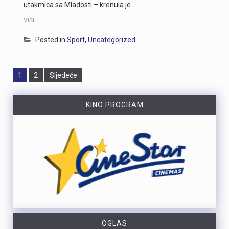
utakmica sa Mladosti – krenula je…
VIŠE
Posted in
Sport
,
Uncategorized
Page
Page
1
2
Sljedeće
KINO PROGRAM
OGLAS