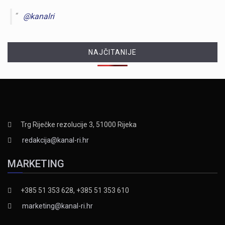
@kanalri
NAJČITANIJE
Trg Riječke rezolucije 3, 51000 Rijeka
redakcija@kanal-ri.hr
MARKETING
+385 51 353 628, +385 51 353 610
marketing@kanal-ri.hr