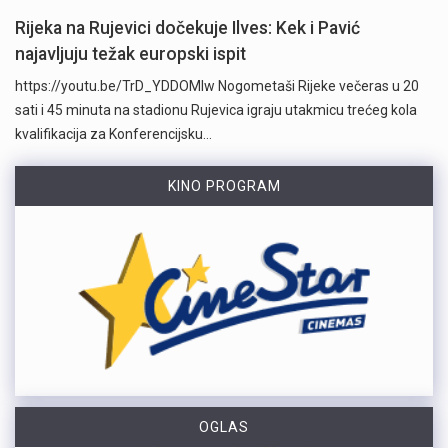
Rijeka na Rujevici dočekuje Ilves: Kek i Pavić
najavljuju težak europski ispit
https://youtu.be/TrD_YDDOMIw Nogometaši Rijeke večeras u 20
sati i 45 minuta na stadionu Rujevica igraju utakmicu trećeg kola
kvalifikacija za Konferencijsku…
KINO PROGRAM
OGLAS