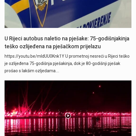
U Rijeci autobus naletio na pješake: 75-godišnjakinja
teško ozlijeđena na pješačkom prijelazu
https://youtu.be/mldUU0Knk1Y U prometnoj nesreći u Rijeci teško
je ozlijeđena 75-godišnja pješakinja, dok je 80-godišnji pješak
prošao s lakšim ozljedama.…