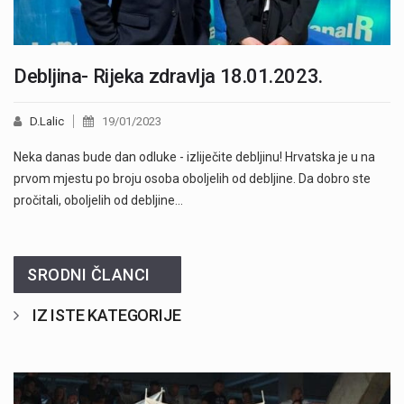
Debljina- Rijeka zdravlja 18.01.2023.
D.Lalic
19/01/2023
Neka danas bude dan odluke - izliječite debljinu! Hrvatska je u na
prvom mjestu po broju osoba oboljelih od debljine. Da dobro ste
pročitali, oboljelih od debljine…
SRODNI ČLANCI
IZ ISTE KATEGORIJE
Započela je prodaja članskih iskaznica i pretplate" />