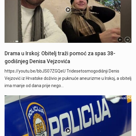
Drama u Irskoj: Obitelj traži pomoć za spas 38-
godišnjeg Denisa Vejzovića
https://youtu.be/bbJS07ZGQeU Tridesetosmogodišnji Denis
Vejzović iz Hrvatske doživio je puknuće aneurizme u Irskoj, a obitelj
ima manje od dana prije nego…