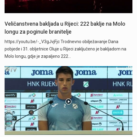
Veličanstvena bakljada u Rijeci: 222 baklje na Molo
longu za poginule branitelje
https://youtu.be/-_V3gJvjFjc Trodnevno obilježavanje Dana
pobjede i 31. obljetnice Oluje u Rijeci zaključeno je bakljadom na
Molo longu, gdje je zapaljeno 222…