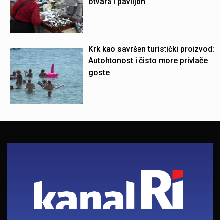
otvara i paviljon
Krk kao savršen turistički proizvod:
Autohtonost i čisto more privlače
goste