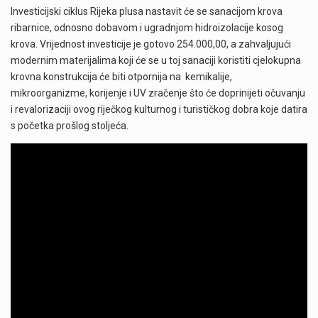
Investicijski ciklus Rijeka plusa nastavit će se sanacijom krova
ribarnice, odnosno dobavom i ugradnjom hidroizolacije kosog
krova. Vrijednost investicije je gotovo 254.000,00, a zahvaljujući
modernim materijalima koji će se u toj sanaciji koristiti cjelokupna
krovna konstrukcija će biti otpornija na
kemikalije,
mikroorganizme, korijenje i UV zračenje što će doprinijeti očuvanju
i revalorizaciji ovog riječkog kulturnog i turističkog dobra koje datira
s početka prošlog stoljeća.