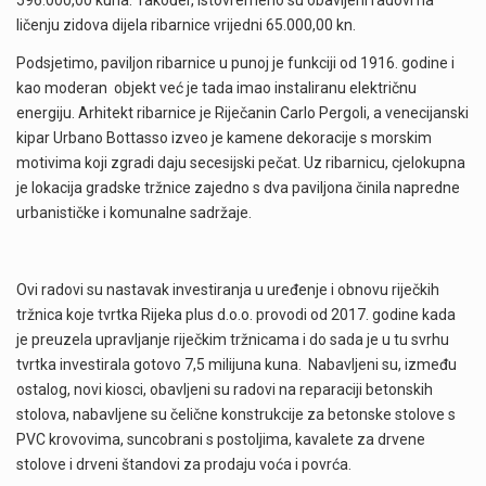
ličenju zidova dijela ribarnice vrijedni 65.000,00 kn.
Podsjetimo, paviljon ribarnice u punoj je funkciji od 1916. godine i
kao moderan objekt već je tada imao instaliranu električnu
energiju. Arhitekt ribarnice je Riječanin Carlo Pergoli, a venecijanski
kipar Urbano Bottasso izveo je kamene dekoracije s morskim
motivima koji zgradi daju secesijski pečat. Uz ribarnicu, cjelokupna
je lokacija gradske tržnice zajedno s dva paviljona činila napredne
urbanističke i komunalne sadržaje.
Ovi radovi su nastavak investiranja u uređenje i obnovu riječkih
tržnica koje tvrtka Rijeka plus d.o.o. provodi od 2017. godine kada
je preuzela upravljanje riječkim tržnicama i do sada je u tu svrhu
tvrtka investirala gotovo 7,5 milijuna kuna. Nabavljeni su, između
ostalog, novi kiosci, obavljeni su radovi na reparaciji betonskih
stolova, nabavljene su čelične konstrukcije za betonske stolove s
PVC krovovima, suncobrani s postoljima, kavalete za drvene
stolove i drveni štandovi za prodaju voća i povrća.