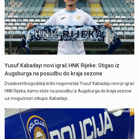
Yusuf Kabadayı novi igrač HNK Rijeke: Stigao iz
Augsburga na posudbu do kraja sezone
Dvadesetdvogodišnji krilni nogometaš Yusuf Kabadayı novi je igrač
HNK Rijeka, kamo stiže na posudbu iz Augsburga do kraja sezone
uz mogućnost otkupa. Kabadayı…