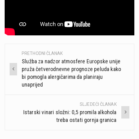
PRETHODNI ČLANAK
Post
Služba za nadzor atmosfere Europske unije
navigation
pruža četverodnevne prognoze peluda kako
bi pomogla alergičarima da planiraju
unaprijed
SLJEDEĆI ČLANAK
Istarski vinari složni: 0,5 promila alkohola
treba ostati gornja granica