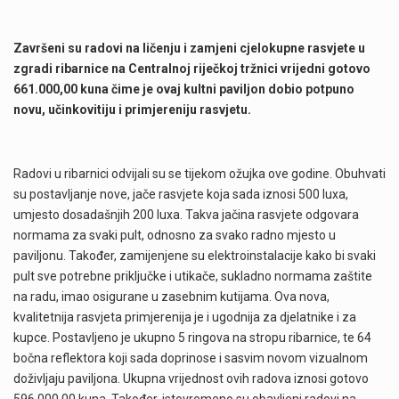
Završeni su radovi na ličenju i zamjeni cjelokupne rasvjete u
zgradi ribarnice na Centralnoj riječkoj tržnici vrijedni gotovo
661.000,00 kuna čime je ovaj kultni paviljon dobio potpuno
novu, učinkovitiju i primjereniju rasvjetu.
Radovi u ribarnici odvijali su se tijekom ožujka ove godine. Obuhvati
su postavljanje nove, jače rasvjete koja sada iznosi 500 luxa,
umjesto dosadašnjih 200 luxa. Takva jačina rasvjete odgovara
normama za svaki pult, odnosno za svako radno mjesto u
paviljonu. Također, zamijenjene su elektroinstalacije kako bi svaki
pult sve potrebne priključke i utikače, sukladno normama zaštite
na radu, imao osigurane u zasebnim kutijama. Ova nova,
kvalitetnija rasvjeta primjerenija je i ugodnija za djelatnike i za
kupce. Postavljeno je ukupno 5 ringova na stropu ribarnice, te 64
bočna reflektora koji sada doprinose i sasvim novom vizualnom
doživljaju paviljona. Ukupna vrijednost ovih radova iznosi gotovo
596.000,00 kuna. Također, istovremeno su obavljeni radovi na