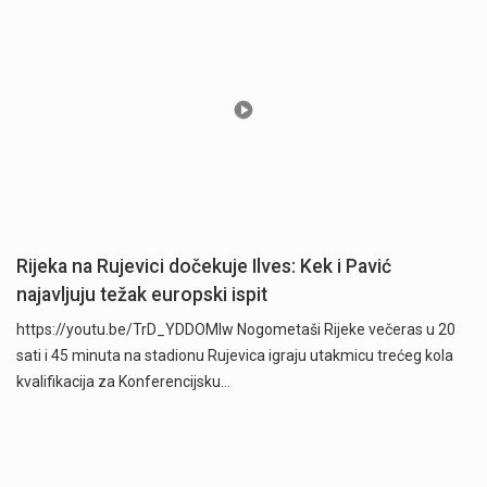
Rijeka na Rujevici dočekuje Ilves: Kek i Pavić
najavljuju težak europski ispit
https://youtu.be/TrD_YDDOMIw Nogometaši Rijeke večeras u 20
sati i 45 minuta na stadionu Rujevica igraju utakmicu trećeg kola
kvalifikacija za Konferencijsku…