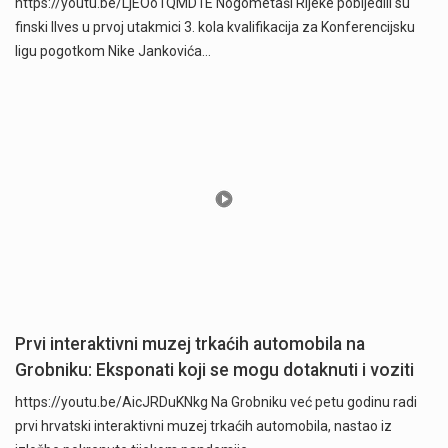
https://youtu.be/LjEOo1QMD1E Nogometaši Rijeke pobijedili su
finski Ilves u prvoj utakmici 3. kola kvalifikacija za Konferencijsku
ligu pogotkom Nike Jankovića…
Prvi interaktivni muzej trkaćih automobila na
Grobniku: Eksponati koji se mogu dotaknuti i voziti
https://youtu.be/AicJRDuKNkg Na Grobniku već petu godinu radi
prvi hrvatski interaktivni muzej trkaćih automobila, nastao iz