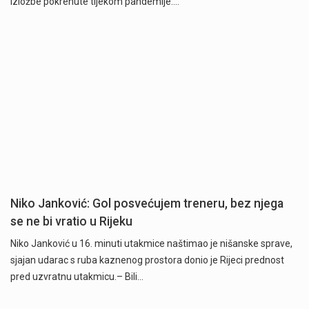
izložbe pokrenute tijekom pandemije.…
Niko Janković: Gol posvećujem treneru, bez njega
se ne bi vratio u Rijeku
Niko Janković u 16. minuti utakmice naštimao je nišanske sprave,
sjajan udarac s ruba kaznenog prostora donio je Rijeci prednost
pred uzvratnu utakmicu.– Bili…