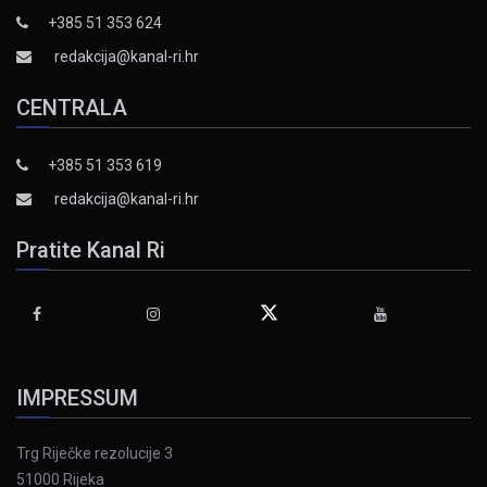
+385 51 353 624
redakcija@kanal-ri.hr
CENTRALA
+385 51 353 619
redakcija@kanal-ri.hr
Pratite Kanal Ri
IMPRESSUM
Trg Riječke rezolucije 3
51000 Rijeka