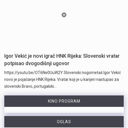
Igor Vekić je novi igrač HNK Rijeka: Slovenski vratar
potpisao dvogodišnji ugovor
https://youtu.be/OT6Ne0UuW2Y Slovenski nogometaš Igor Vekić
novo je pojačanje HNK Rijeka. Vratar koji je u karijeri nastupao za
slovenski Bravo, portugalski…
KINO PROGRAM
OGLAS