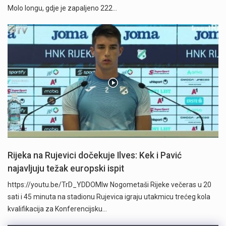
Molo longu, gdje je zapaljeno 222…
Rijeka na Rujevici dočekuje Ilves: Kek i Pavić
najavljuju težak europski ispit
https://youtu.be/TrD_YDDOMIw Nogometaši Rijeke večeras u 20
sati i 45 minuta na stadionu Rujevica igraju utakmicu trećeg kola
kvalifikacija za Konferencijsku…