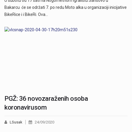
U subotu od 17 sati na Nogometnom igralištu Sansovo u
Bakarcu će se održati 7. po redu Moto alka u organizaciji inicijative
BikeRice i i BikeRi. Ova…
PGŽ: 36 novozaraženih osoba
koronavirusom
LSusak
24/09/2020