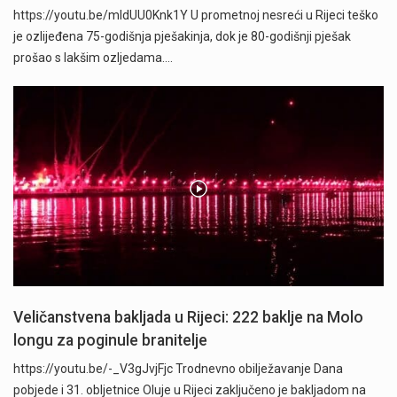
https://youtu.be/mldUU0Knk1Y U prometnoj nesreći u Rijeci teško
je ozlijeđena 75-godišnja pješakinja, dok je 80-godišnji pješak
prošao s lakšim ozljedama.…
Veličanstvena bakljada u Rijeci: 222 baklje na Molo
longu za poginule branitelje
https://youtu.be/-_V3gJvjFjc Trodnevno obilježavanje Dana
pobjede i 31. obljetnice Oluje u Rijeci zaključeno je bakljadom na