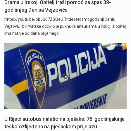
Drama u Irskoj: Obitelj traži pomoć za spas 38-
godišnjeg Denisa Vejzovića
https://youtu.be/bbJS07ZGQeU Tridesetosmogodišnji Denis
Vejzović iz Hrvatske doživio je puknuće aneurizme u Irskoj, a obitelj
ima manje od dana prije nego…
U Rijeci autobus naletio na pješake: 75-godišnjakinja
teško ozlijeđena na pješačkom prijelazu