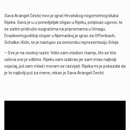
Sava Arangel Čestić novi je igrač Hrvatskog nogometnog kluba
Rijeka. Sava je u u ponedjeljak stigao u Rijeku, potpisao ugovor, te
se zatim pridružio suigračima na pripremama u Umagu.
Dvadesetogodišnji stoper u Njemačkoj je igrao za Offenbach,
Schalke i Köln, te je nastupio za seniorsku reprezentaciju Srbije.
– Sve je na visokoj razini. Vidio sam stadion i kamp, što se tiče
uslova sve je odlično. Rijeku sam izabrao jer sam imao najbolji
osjećaj, još sam mlad i moram se razvijati. Rijeka mi je pokazala da
je to najbolji put za mene, rekao je Sava Arangel Čestić.