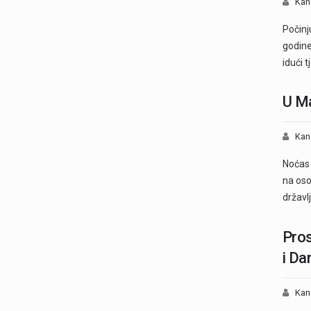
Kan
Počinj
godine
idući 
U Ma
Kan
Noćas 
na oso
državl
Pros
i Da
Kan