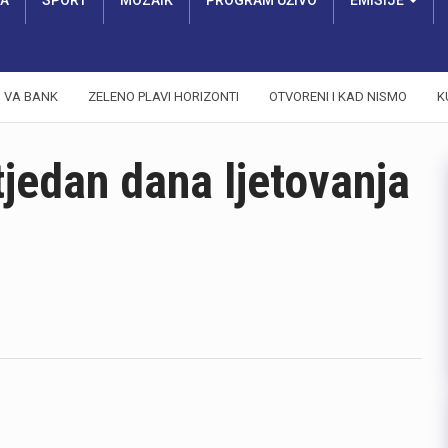
RA
SPORT
MOZAIK
PROGRAM UŽIVO
EMISIJE
VA BANK
ZELENO PLAVI HORIZONTI
OTVORENI I KAD NISMO
K
 tjedan dana ljetovanja