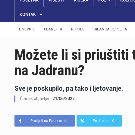
POČETNA
VIJESTI
RIJEKA
PGŽ
KULTU
KONTAKT
DNEVNIK
PLANET RI
RI PULS
BILANCA USPJEHA
Možete li si priuštiti
na Jadranu?
Sve je poskupilo, pa tako i ljetovanje.
Članak objavljen:
21/06/2022
Podijeli na Facebook
Podijeli na X