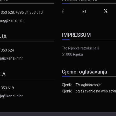
 353 628, +385 51 353 610
ing@kanal-ri.hr
IMPRESSUM
IJA
Trg Riječke rezolucije 3
 353 624
51000 Rijeka
ja@kanal-ri.hr
Cjenici oglašavanja
LA
Cjenik – TV oglašavanje
 353 619
Cjenik – oglašavanje na web stran
ja@kanal-ri.hr