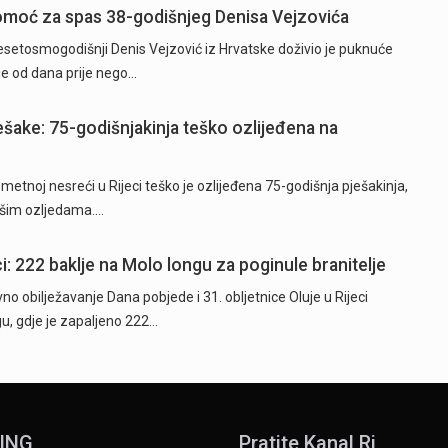
 pomoć za spas 38-godišnjeg Denisa Vejzovića
etosmogodišnji Denis Vejzović iz Hrvatske doživio je puknuće
je od dana prije nego…
ješake: 75-godišnjakinja teško ozlijeđena na
tnoj nesreći u Rijeci teško je ozlijeđena 75-godišnja pješakinja,
akšim ozljedama.…
i: 222 baklje na Molo longu za poginule branitelje
o obilježavanje Dana pobjede i 31. obljetnice Oluje u Rijeci
u, gdje je zapaljeno 222…
ING
Pratite Kanal Ri