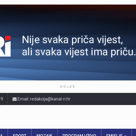
OGLAS
19
Email: redakcija@kanal-ri.hr