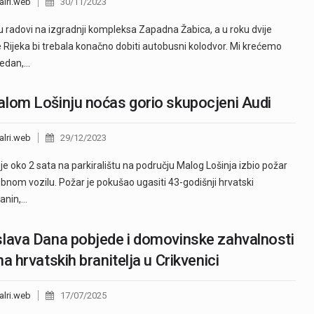
alri.web
30/11/2023
u radovi na izgradnji kompleksa Zapadna Žabica, a u roku dvije
 Rijeka bi trebala konačno dobiti autobusni kolodvor. Mi krećemo
tjedan,…
lom Lošinju noćas gorio skupocjeni Audi
alri.web
29/12/2023
je oko 2 sata na parkiralištu na području Malog Lošinja izbio požar
bnom vozilu. Požar je pokušao ugasiti 43-godišnji hrvatski
janin,…
lava Dana pobjede i domovinske zahvalnosti
na hrvatskih branitelja u Crikvenici
alri.web
17/07/2025