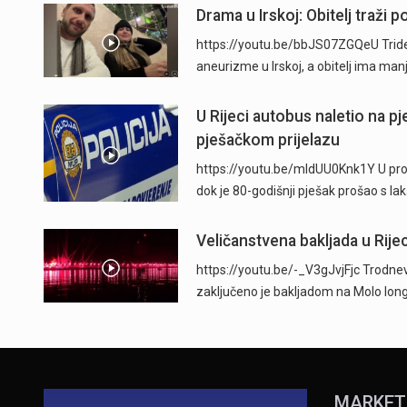
Drama u Irskoj: Obitelj traži
https://youtu.be/bbJS07ZGQeU Trides
aneurizme u Irskoj, a obitelj ima man
U Rijeci autobus naletio na p
pješačkom prijelazu
https://youtu.be/mldUU0Knk1Y U prome
dok je 80-godišnji pješak prošao s l
Veličanstvena bakljada u Rijec
https://youtu.be/-_V3gJvjFjc Trodnevn
zaključeno je bakljadom na Molo long
MARKET