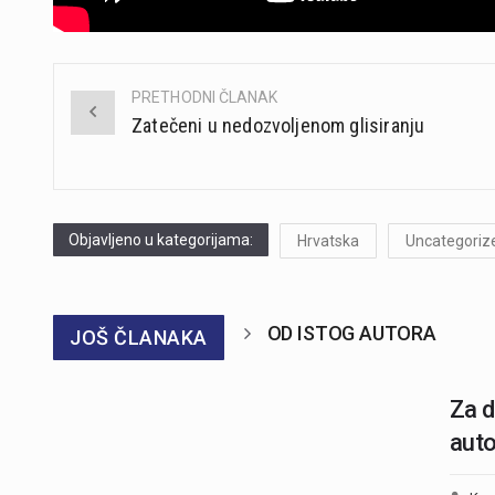
PRETHODNI ČLANAK
Post
Zatečeni u nedozvoljenom glisiranju
navigation
Objavljeno u kategorijama:
Hrvatska
Uncategoriz
OD ISTOG AUTORA
JOŠ ČLANAKA
Za d
auto