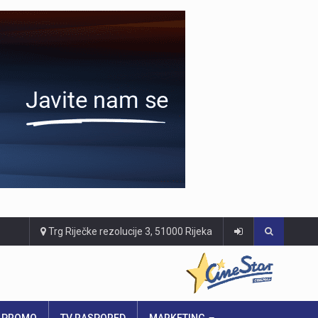
Trg Riječke rezolucije 3, 51000 Rijeka