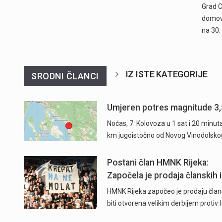
Grad C
domovi
na 30.
IZ ISTE KATEGORIJE
SRODNI ČLANCI
Umjeren potres magnitude 3,
Noćas, 7. Kolovoza u 1 sat i 20 minu
km jugoistočno od Novog Vinodolsko
Postani član HMNK Rijeka:
Započela je prodaja
članskih iskaznica i
Započela je prodaja članskih i
pretplate" />
HMNK Rijeka započeo je prodaju člans
biti otvorena velikim derbijem protiv