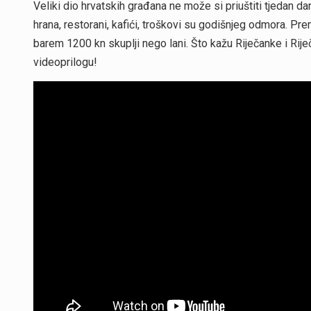
Veliki dio hrvatskih građana ne može si priuštiti tjedan dan
hrana, restorani, kafići, troškovi su godišnjeg odmora. Pr
barem 1200 kn skuplji nego lani. Što kažu Riječanke i Riječa
videoprilogu!