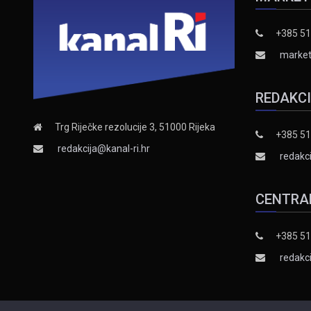
+385 51
market
REDAKC
Trg Riječke rezolucije 3, 51000 Rijeka
+385 51
redakcija@kanal-ri.hr
redakci
CENTRA
+385 51
redakci