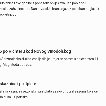
rikvenica i ove godine s ponosom obilježava Dan pobjede i
nske zahvalnosti te Dan hrvatskih branitelja, uz poseban naglasak
 obljetnicu…
5 po Richteru kod Novog Vinodolskog
ta Seizmološka služba zabilježila je umjeren potres s epicentrom 11
g. Magnituda potresa…
skaznica i pretplate
kih iskaznica i sezonskih pretplata za novu futsal sezonu, koja će
 Hajduka u Sportskoj…