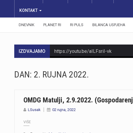
KONTAKT
DNEVNIK
PLANET RI
RI PULS
BILANCA USPJEHA
IZDVAJAMO
https://youtu.be/aILFsriI-vk
DAN:
2. RUJNA 2022.
OMDG Matulji, 2.9.2022. (Gospodaren
LSusak
02 rujna, 2022
VIŠE