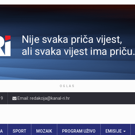
OGLAS
19
Email: redakcija@kanal-ri.hr
RA
SPORT
MOZAIK
PROGRAM UŽIVO
EMISIJE