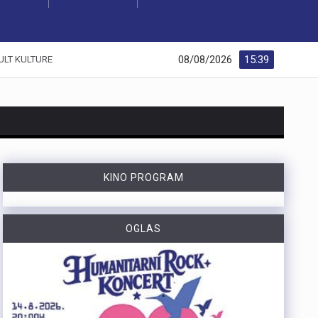
08/08/2026
15:39
ULT KULTURE
https://youtu.be/dUeukmccp5w U gospodarskoj zoni Volnik pokraj Cresa svečano je obilježen početak izgradnje novog vatrogasnog doma, što predstavlja jedan od najvažnijih infrastrukturnih projekata za tamošnje vatrogastvo. Umjesto kamena temeljca, u temelje je položena kutija s vatrogasnom sjekiricom, mlaznicom i drugim predmetima, a događaju su prisustvovali gradonačelnik Cresa Marin Gregorović te dužnosnici i članovi vatrogasnih društava. Više u videoprilogu:
KINO PROGRAM
https://youtu.be/MxppqkGISgM U umjetničkom paviljonu Juraj Šporer u Opatiji otvorena je izložba Pop arta pred gotovo 800 posjetitelja, nakon čega je održano i stručno vodstvo. Djela dolaze iz jedne od najvećih privatnih zbirki u Austriji koju su 1960-ih pokrenuli Peter Infeld i njegova majka, a uključuje i radove Andyja Warhola. Izložba ostaje otvorena do 27. rujna i može se razgledati svakim danom od 10 do 22 sata. Više u videoprilogu:
Veći šumski požar koji je u petak predvečer izbio kod Zlobina , uz željezničku prugu Rijeka–Zagreb, tijekom noći je lokaliziran. Širenja požara više nema, a vatrogasci nastavljaju s dogašivanjem.U akciji je tijekom noći sudjelovalo oko 40 vatrogasaca, a u subotu ujutro na terenu ih je ostalo desetak. Zbog nepristupačnog terena angažiran je i vlak za opskrbu vatrogasaca vodom, dok se stanje na požarištu nadzire dronom. Foto:Vatrogasci Rijeka
OGLAS
https://youtu.be/LjEOo1QMD1E Nogometaši Rijeke pobijedili su finski Ilves u prvoj utakmici 3. kola kvalifikacija za Konferencijsku ligu pogotkom Nike Jankovića u 16. minuti. Unatoč minimalnoj prednosti s kojom putuju na uzvrat, trener Matjaž Kek izrazio je zabrinutost zbog manjka realizacije i nervoze u igri. Uzvratna utakmica igra se u Finskoj u četvrtak, 13. kolovoza s početkom u 18 sati. Više u videoprilogu:
https://youtu.be/qV4DNBJPlKw Zbog dugotrajne suše i smanjenja izdašnosti izvora, KD Vodovod i kanalizacija apelira na racionalno korištenje vode na riječkom području, iako su trenutne zalihe dostatne i nema potrebe za redukcijama. Cilj preporučenih mjera, koje uključuju zabranu zalijevanja travnjaka i pranja automobila, jest smanjenje dnevne potrošnje za 10 do 15 posto. Više u videoprilogu: