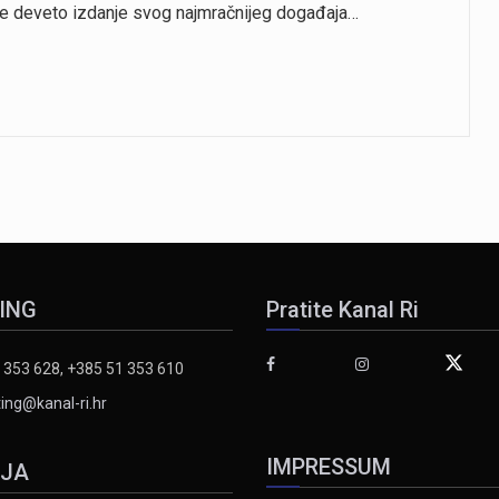
 će deveto izdanje svog najmračnijeg događaja…
ING
Pratite Kanal Ri
 353 628, +385 51 353 610
ing@kanal-ri.hr
IMPRESSUM
IJA