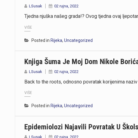
LSusak
02 rujna, 2022
Tjedna njuška našeg grada!? Ovog tjedna ovaj ljepotan
VIŠE
Posted in
Rijeka
,
Uncategorized
Knjiga Šuma Je Moj Dom Nikole Borića
LSusak
02 rujna, 2022
Back to the roots, odnosno povratak korijenima naziv
VIŠE
Posted in
Rijeka
,
Uncategorized
Epidemiolozi Najavili Povratak U Ško
LSusak
02 rujna, 2022