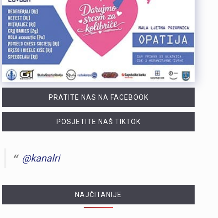
https://youtu.be/CrhVZbwhS7g Šire područje Novog Vinodolskog i Rijeku noćas oko 1:20 sati pogodio je potres magnitude 3,5 po Richteru s epicentrom 11 kilometara jugoistočno od Novog Vinodolskog. Budući da se Primorsko-goranska županija nalazi na nizu aktivnih rasjeda, ovakvi potresi nisu neuobičajeni, a stručnjaci procjenuju da maksimalna magnituda na riječkom i primorskom području može iznositi oko 6 po Richteru. Više u videoprilogu:
Tijekom posljednja dva dana na širem matuljskom području i otoku Krku izbila su dva požara u kojima je nastala materijalna šteta, dok je u jednom slučaju jedna osoba ozlijeđena. Policijski službenici su u suradnji s protupožarnim inspektorom obavili očevide kojima su utvrđeni uzroci nastanka ovih požara. Požar na širem matuljskom području izbio je 5. kolovoza oko 21:30 sati u pomoćnom objektu kuće, a ugasili su ga vatrogasci Javne vatrogasne postrojbe (JVP) Opatija. Očevidom je utvrđeno da je uzrok požara tehničke naravi, točnije kvar na električnim instalacijama u predjelu krovišta. U požaru je izgorio gornji dio pomoćnog objekta zajedno s krovištem, a materijalna šteta procjenjuje se na više desetaka tisuća eura. Drugi požar izbio je 6. kolovoza oko 4:20 sati u obiteljskoj kući na otoku Krku. Na intervenciju su izašli vatrogasci JVP Krk, a u požaru je ozlijeđena 50-godišnjakinja. Očevidom je utvrđeno da je do požara najvjerojatnije došlo uslijed curenja plina zbog tehničkog kvara na spoju crijeva i plinske boce. Plinska smjesa u prostoru kuhinje zapalila se nakon što je prilikom paljenja svjetla došlo do stvaranja iskre. Nakon obavljenih očevida, policija poziva građane da redovito pregledavaju i održavaju električne i plinske instalacije te plinske uređaje. Također se savjetuje da se svi…
Posade policijskih plovila Postaje pomorske policije u proteklih su tjedan dana evidentirale 61 prekršaj nedozvoljenog glisiranja. Svi utvrđeni prekršaji odnosili su se na glisiranje na udaljenosti manjoj od 300 metara od obale. Prekršaji su zabilježeni u akvatoriju otoka Krka, Raba i Cresa te na području Kraljevice. Zbog počinjenih prekršaja policija je sankcionirala državljane 12 različitih zemalja. Među njima je najviše državljana Slovenije i Njemačke, po 15 iz svake države. Kazne su izrečene i za devet državljana Austrije, šest državljana Italije, pet državljana Hrvatske te četiri državljana Mađarske. Sankcionirana su i po dva državljana Slovačke, kao i po jedan državljanin iz Rumunjske, Belgije, Poljske, Srbije i Češke. Svim počiniteljima izrečene su novčane kazne sukladno odredbama Pomorskog zakonika. Policijski službenici pomorske policije nastavit će provoditi pojačane nadzore na moru kako bi se povećala sigurnost svih sudionika u pomorskom prometu. Ujedno se pozivaju svi nautičari da se strogo pridržavaju propisa i vode računa o sigurnosti kupača i drugih osoba na moru, s posebnim naglaskom na zabranu glisiranja na udaljenosti manjoj od 300 metara od obale.
PRATITE NAS NA FACEBOOK
POSJETITE NAŠ TIKTOK
@kanalri
NAJČITANIJE