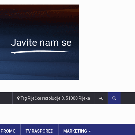
Trg Riječke rezolucije 3, 51000 Rijeka
PROMO
TV RASPORED
MARKETING