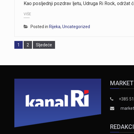
Kao posljednji pozdrav ljetu, Udruga Ri Rock, održat
VIŠE
Posted in
Rijeka
,
Uncategorized
Page
Page
1
2
Sljedeće
MARKET
+385 51
market
REDAKC