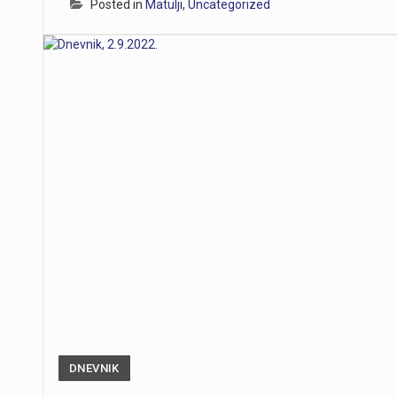
Posted in
Matulji
,
Uncategorized
https://youtu.be/T5evucKJLOw
DNEVNIK