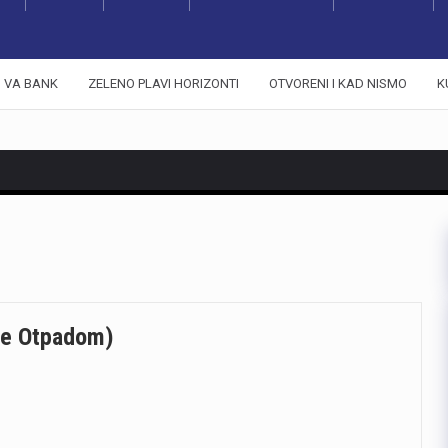
VA BANK
ZELENO PLAVI HORIZONTI
OTVORENI I KAD NISMO
K
je Otpadom)