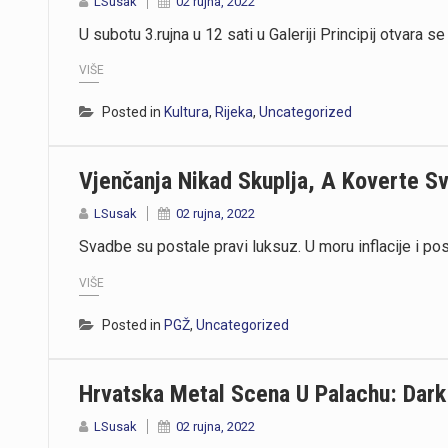
LSusak
02 rujna, 2022
U subotu 3.rujna u 12 sati u Galeriji Principij otvara
VIŠE
Posted in
Kultura
,
Rijeka
,
Uncategorized
Vjenčanja Nikad Skuplja, A Koverte Sv
LSusak
02 rujna, 2022
Svadbe su postale pravi luksuz. U moru inflacije i po
VIŠE
Posted in
PGŽ
,
Uncategorized
Hrvatska Metal Scena U Palachu: Dark 
LSusak
02 rujna, 2022