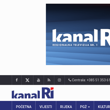
Centrala: +385 51 353 6
POČETNA
VIJESTI
RIJEKA
PGŽ
KULTU