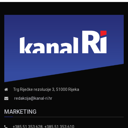
Trg Riječke rezolucije 3, 51000 Rijeka
redakcija@kanal-ri.hr
MARKETING
+385 51 353 628, +385 51 353 610