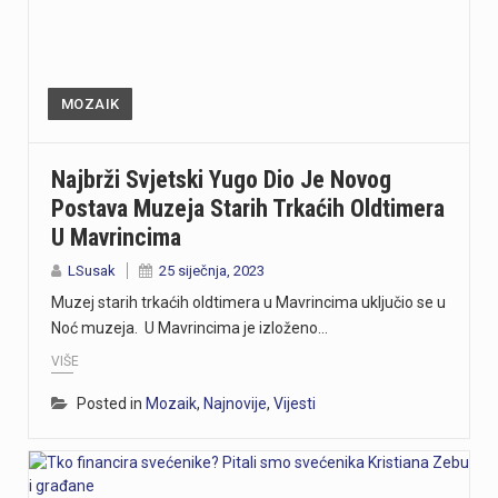
MOZAIK
Najbrži Svjetski Yugo Dio Je Novog
Postava Muzeja Starih Trkaćih Oldtimera
U Mavrincima
LSusak
25 siječnja, 2023
Muzej starih trkaćih oldtimera u Mavrincima uključio se u
Noć muzeja. U Mavrincima je izloženo…
VIŠE
Posted in
Mozaik
,
Najnovije
,
Vijesti