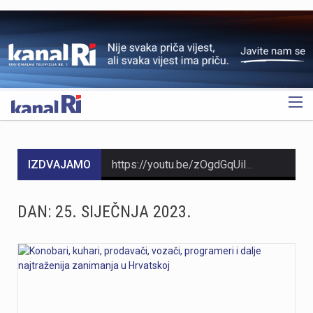
OGLAS
IZDVAJAMO
https://youtu.be/zOgdGqUily8 U Muzeju grada Rijeke otvorena je izložba belgijske čipke pod nazivom „Suvremena umjetnost niti“. Riječ je o drugoj suradnji s Veleposlanstvom Kraljevine Belgije te udrugama „Artofil“ i „Living Lace“. Izložba okuplja radove 120 sudionika koji su čipku izrađivali na suvremen način, koristeći materijale poput keramike, čelika i stakla. Belgija je poznata kao kolijevka tradicionalne čipke na batiće, a izložba je povezana s poviješću same Palače šećera. Svi zainteresirani izložbu mogu pogledati do 6. rujna. Više u videoprilogu:
https://youtu.be/mDR29ffvagE
DAN:
25. SIJEČNJA 2023.
https://youtu.be/t_-9LE0PJjw
https://youtu.be/OT6Ne0UuW2Y Slovenski nogometaš Igor Vekić novo je pojačanje HNK Rijeka. Vratar koji je u karijeri nastupao za slovenski Bravo, portugalski Paços de Ferreira i danski Vejle potpisao je s riječkim klubom ugovor na dvije godine, uz mogućnost produljenja na još jednu godinu. Vekić već ima poveznicu s Rijekom jer je bio dio slovenske reprezentacije u vrijeme kada je izbornik bio Matjaž Kek. Više u videopprilogu:
https://youtu.be/YVbmHv3gA5o U sklopu obilježavanja Dana pobjede i domovinske zahvalnosti te Dana hrvatskih branitelja, na Gatu Karoline Riječke u Rijeci građanima su za razgledavanje otvoreni službeni brodovi državnih tijela. Posjetitelji su mogli obići policijski brod „Marino Jakominić“ i novi carinski brod „Šibenik“ te izbliza upoznati rad posada i tehnologiju na plovilima. Iako je brod Lučke kapetanije bio u luci, nije bio otvoren za razgledavanje, dok najavljeni brod Hrvatske ratne mornarice ove godine nije stigao u Rijeku. Više u videoprilogu: