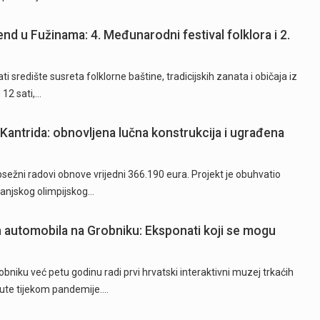
end u Fužinama: 4. Međunarodni festival folklora i 2.
i središte susreta folklorne baštine, tradicijskih zanata i običaja iz
12 sati,…
Kantrida: obnovljena lučna konstrukcija i ugrađena
ežni radovi obnove vrijedni 366.190 eura. Projekt je obuhvatio
 vanjskog olimpijskog…
ih automobila na Grobniku: Eksponati koji se mogu
niku već petu godinu radi prvi hrvatski interaktivni muzej trkaćih
nute tijekom pandemije.…