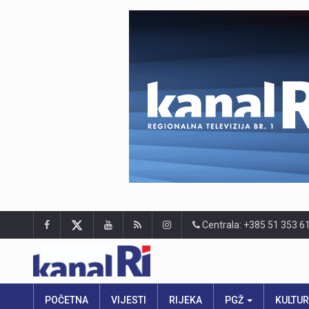
Centrala: +385 51 353 6
POČETNA
VIJESTI
RIJEKA
PGŽ
KULTU