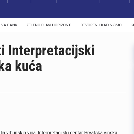
VA BANK
ZELENO PLAVI HORIZONTI
OTVORENI I KAD NISMO
K
ti Interpretacijski
ska kuća
elja vrhunskih vina. Interpretacijski centar Hrvatska vinska