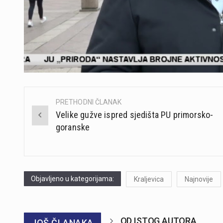
PRETHODNI ČLANAK
Post
Velike gužve ispred sjedišta PU primorsko-
navigation
goranske
Objavljeno u kategorijama:
Kraljevica
Najnovije
OD ISTOG AUTORA
JOŠ ČLANAKA