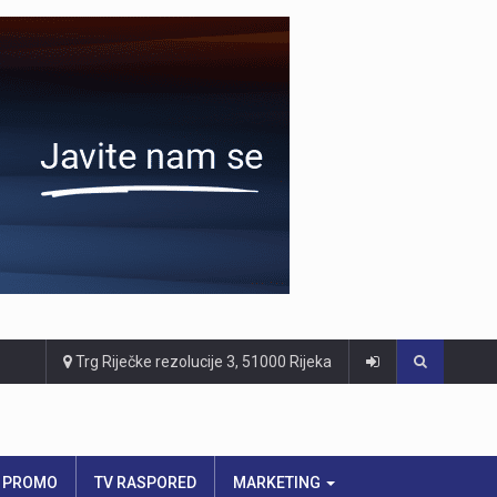
Trg Riječke rezolucije 3, 51000 Rijeka
PROMO
TV RASPORED
MARKETING