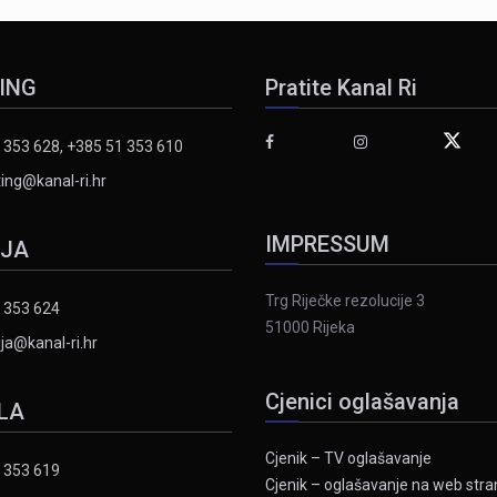
ING
Pratite Kanal Ri
 353 628, +385 51 353 610
ing@kanal-ri.hr
IMPRESSUM
IJA
Trg Riječke rezolucije 3
 353 624
51000 Rijeka
ja@kanal-ri.hr
Cjenici oglašavanja
LA
Cjenik – TV oglašavanje
 353 619
Cjenik – oglašavanje na web stran