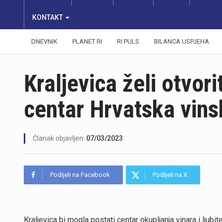
KONTAKT
DNEVNIK
PLANET RI
RI PULS
BILANCA USPJEHA
Kraljevica želi otvori
centar Hrvatska vin
Članak objavljen:
07/03/2023
Podijeli na Facebook
Podijeli na X
Kraljevica bi mogla postati centar okupljanja vinara i ljubit