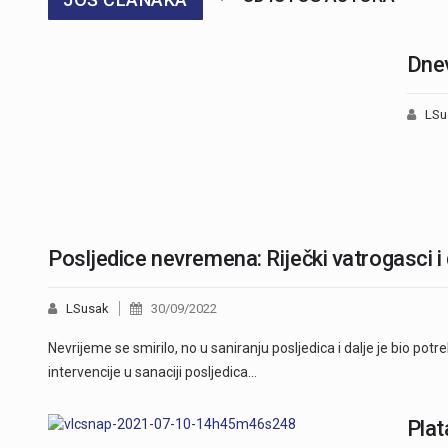
Dnev
LSu
Posljedice nevremena: Riječki vatrogasci i 
LSusak
30/09/2022
Nevrijeme se smirilo, no u saniranju posljedica i dalje je bio pot
intervencije u sanaciji posljedica…
Plat