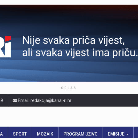
OGLAS
19
Email: redakcija@kanal-ri.hr
RA
SPORT
MOZAIK
PROGRAM UŽIVO
EMISIJE