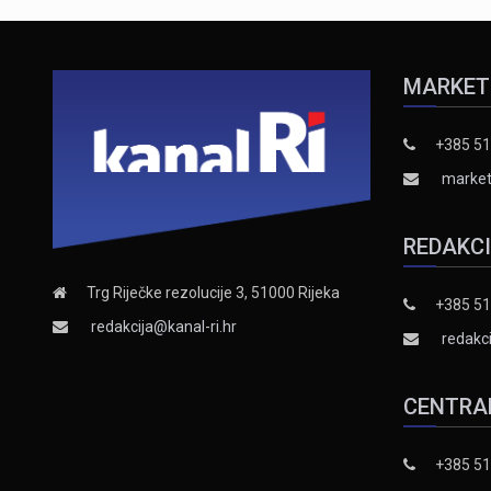
MARKET
+385 51
market
REDAKC
Trg Riječke rezolucije 3, 51000 Rijeka
+385 51
redakcija@kanal-ri.hr
redakci
CENTRA
+385 51