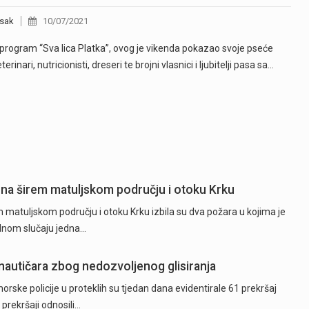
sak
10/07/2021
 program “Sva lica Platka”, ovog je vikenda pokazao svoje pseće
eterinari, nutricionisti, dreseri te brojni vlasnici i ljubitelji pasa sa…
 na širem matuljskom području i otoku Krku
 matuljskom području i otoku Krku izbila su dva požara u kojima je
ednom slučaju jedna…
 nautičara zbog nedozvoljenog glisiranja
orske policije u proteklih su tjedan dana evidentirale 61 prekršaj
 prekršaji odnosili…