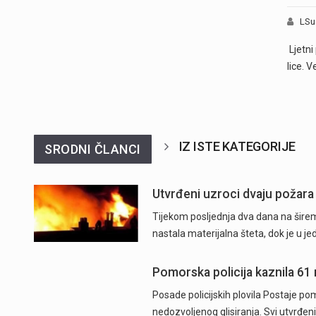
LSu
Ljetni
lice. V
IZ ISTE KATEGORIJE
SRODNI ČLANCI
Utvrđeni uzroci dvaju požara
Tijekom posljednja dva dana na širem
nastala materijalna šteta, dok je u j
Pomorska policija kaznila 61
Posade policijskih plovila Postaje pom
nedozvoljenog glisiranja. Svi utvrđeni