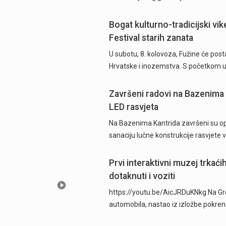
Bogat kulturno-tradicijski vik
Festival starih zanata
U subotu, 8. kolovoza, Fužine će postat
Hrvatske i inozemstva. S početkom u 
Završeni radovi na Bazenima 
LED rasvjeta
Na Bazenima Kantrida završeni su ops
sanaciju lučne konstrukcije rasvjete
Prvi interaktivni muzej trkać
dotaknuti i voziti
https://youtu.be/AicJRDuKNkg Na Grob
automobila, nastao iz izložbe pokre