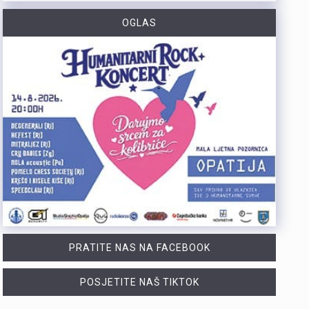
https://youtu.be/dUeukmccp5w U gospodarskoj zoni Volnik pokraj Cresa svečano je obilježen početak izgradnje novog vatrogasnog doma, što predstavlja jedan od najvažnijih infrastrukturnih projekata za tamošnje vatrogastvo. Umjesto kamena temeljca, u temelje je položena kutija s vatrogasnom sjekiricom, mlaznicom i drugim predmetima, a događaju su prisustvovali gradonačelnik Cresa Marin Gregorović te dužnosnici i članovi vatrogasnih društava. Više u videoprilogu:
OGLAS
https://youtu.be/MxppqkGISgM U umjetničkom paviljonu Juraj Šporer u Opatiji otvorena je izložba Pop arta pred gotovo 800 posjetitelja, nakon čega je održano i stručno vodstvo. Djela dolaze iz jedne od najvećih privatnih zbirki u Austriji koju su 1960-ih pokrenuli Peter Infeld i njegova majka, a uključuje i radove Andyja Warhola. Izložba ostaje otvorena do 27. rujna i može se razgledati svakim danom od 10 do 22 sata. Više u videoprilogu:
Veći šumski požar koji je u petak predvečer izbio kod Zlobina , uz željezničku prugu Rijeka–Zagreb, tijekom noći je lokaliziran. Širenja požara više nema, a vatrogasci nastavljaju s dogašivanjem.U akciji je tijekom noći sudjelovalo oko 40 vatrogasaca, a u subotu ujutro na terenu ih je ostalo desetak. Zbog nepristupačnog terena angažiran je i vlak za opskrbu vatrogasaca vodom, dok se stanje na požarištu nadzire dronom. Foto:Vatrogasci Rijeka
https://youtu.be/LjEOo1QMD1E Nogometaši Rijeke pobijedili su finski Ilves u prvoj utakmici 3. kola kvalifikacija za Konferencijsku ligu pogotkom Nike Jankovića u 16. minuti. Unatoč minimalnoj prednosti s kojom putuju na uzvrat, trener Matjaž Kek izrazio je zabrinutost zbog manjka realizacije i nervoze u igri. Uzvratna utakmica igra se u Finskoj u četvrtak, 13. kolovoza s početkom u 18 sati. Više u videoprilogu:
PRATITE NAS NA FACEBOOK
POSJETITE NAŠ TIKTOK