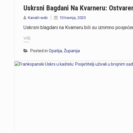
Uskrsni Bagdani Na Kvarneru: Ostvare
Kanalri.web
10 travnja, 2023
Uskrsni blagdani na Kvarneru bili su iznimno posjećen
VIŠE
Posted in
Opatija
,
Županija