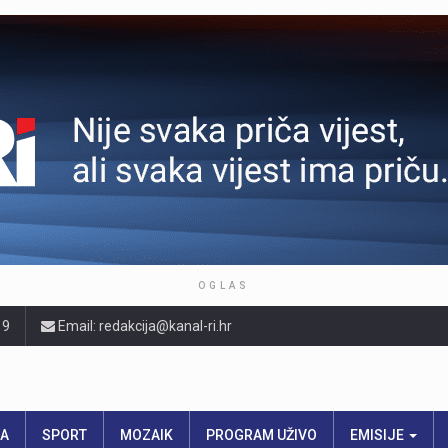
OGLAS
19
Email: redakcija@kanal-ri.hr
RA
SPORT
MOZAIK
PROGRAM UŽIVO
EMISIJE