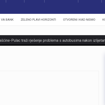
VA BANK
ZELENO PLAVI HORIZONTI
OTVORENI I KAD NISMO
K