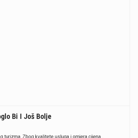
glo Bi I Još Bolje
og turizma. Zbog kvalitete usluga i omjera cijena…