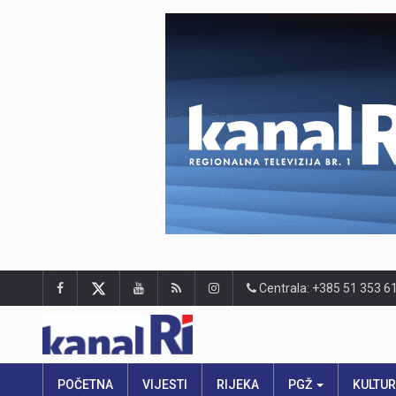
Centrala: +385 51 353 6
POČETNA
VIJESTI
RIJEKA
PGŽ
KULTU