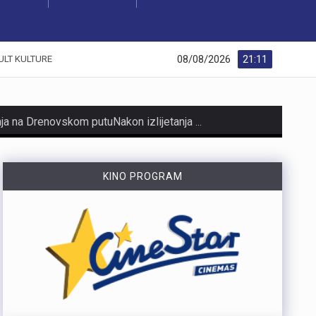
08/08/2026
21:11
ULT KULTURE
https://youtu.be/xzY8NjZPXok MO Brašćine-Pulac traži rješenje problema s autobusima nakon izlijetanja na Drenovskom putuNakon izlijetanja autobusa Autotroleja na Drenovskom putu, Vijeće MO Brašćine-Pulac izrazilo je zabrinutost građana, ističući opasnu situaciju te tražeći izmjenu trase i prilagodbu sistema javnog prijevoza. Predsjednik Vijeća Josip Rupčić navodi da su održani sastanci o pravilima parkiranja i zabrani izlaska vozača iz autobusa, no upitno je poštivanje tih uputa.Vijeće traži hitan sastanak s Gradom Rijekom kao vlasnikom Autotroleja kako bi se riješio problem i izmijenila trasa. Više u videoprilogu:
https://youtu.be/jr4h8J51PBM Riječki tunel, dug 330 metara, prokopala je talijanska vojska između 1939. i 1942. godine kao sklonište, a danas služi kao jedna od najvećih turističkih atrakcija Rijeke. Zbog stalne temperature od 15 stupnjeva, tunel ljeti privlači domaće i strane turiste koji u njemu traže osvježenje od ljetnih vrućina i uče o povijesti. Prošle je godine tunelom prošetalo 44 000 posjetitelja, a višenamjenski prostor danas ugošćuje izložbe, vinska događanja i adventske aktivnosti. Više u videoprilogu:
KINO PROGRAM
https://youtu.be/Gad20jtIOAQ U večernjim satima između Zlobina i Plase buknuo je veliki požar na izuzetno teškom terenu koji su gasili vatrogasci iz JVP Rijeka i sedam DVD-ova. Zbog nepristupačnosti terena, vodu za gašenje dopremile su Hrvatske željeznice, a desetak vatrogasaca jutros je nastavilo s dogašivanjem. Iako je uzrok često iskrenje s pruge, požar je izbio 200 metara dalje, te se uzrok tek treba utvrditi. Više u videoprilogu:
Danas, oko 16.50 sati, na ŽC-5047, staroj cesti prema Učki, kod Poklona, dogodila se teška prometna nesreća u kojoj su sudjelovali motocikl i osobno vozilo.U nesreći je smrtno stradao vozač motocikla, koji je preminuo na mjestu događaja.U tijeku je očevid kojim će se utvrditi okolnosti i uzrok nesreće.