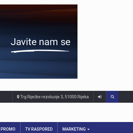
Trg Riječke rezolucije 3, 51000 Rijeka
PROMO
TV RASPORED
MARKETING