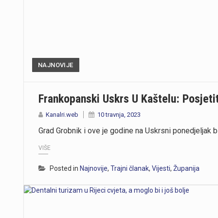
NAJNOVIJE
Frankopanski Uskrs U Kaštelu: Posjetit
Kanalri.web
10 travnja, 2023
Grad Grobnik i ove je godine na Uskrsni ponedjeljak
VIŠE
Posted in
Najnovije
,
Trajni članak
,
Vijesti
,
Županija