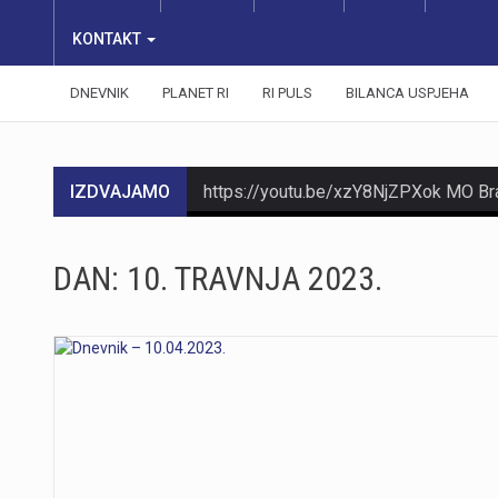
KONTAKT
DNEVNIK
PLANET RI
RI PULS
BILANCA USPJEHA
IZDVAJAMO
DAN:
10. TRAVNJA 2023.
https://youtu.be/T5evucKJLOw
https://youtu.be/aILFsriI-vk