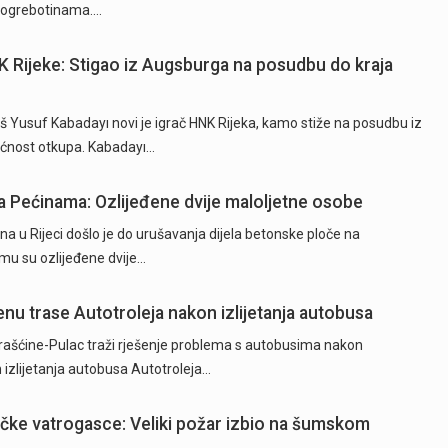
na ogrebotinama.…
K Rijeke: Stigao iz Augsburga na posudbu do kraja
 Yusuf Kabadayı novi je igrač HNK Rijeka, kamo stiže na posudbu iz
ćnost otkupa. Kabadayı…
 Pećinama: Ozlijeđene dvije maloljetne osobe
na u Rijeci došlo je do urušavanja dijela betonske ploče na
u su ozlijeđene dvije…
nu trase Autotroleja nakon izlijetanja autobusa
ašćine-Pulac traži rješenje problema s autobusima nakon
izlijetanja autobusa Autotroleja…
ečke vatrogasce: Veliki požar izbio na šumskom