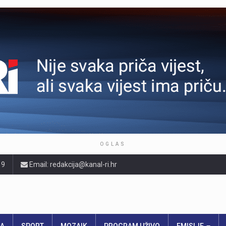
OGLAS
19
Email: redakcija@kanal-ri.hr