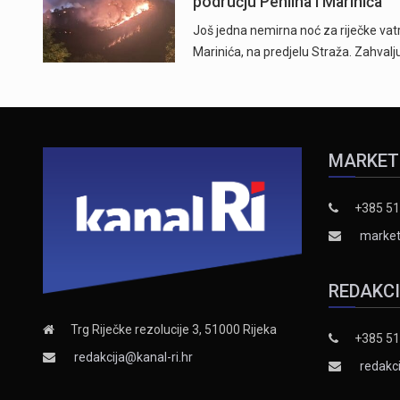
području Pehlina i Marinića
Još jedna nemirna noć za riječke vatr
Marinića, na predjelu Straža. Zahvalj
MARKET
+385 51
market
REDAKC
Trg Riječke rezolucije 3, 51000 Rijeka
+385 51
redakcija@kanal-ri.hr
redakci