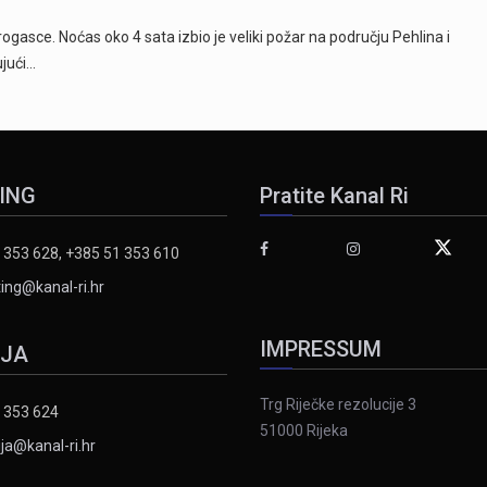
ogasce. Noćas oko 4 sata izbio je veliki požar na području Pehlina i
ujući…
ING
Pratite Kanal Ri
 353 628, +385 51 353 610
ing@kanal-ri.hr
IMPRESSUM
IJA
Trg Riječke rezolucije 3
 353 624
51000 Rijeka
ja@kanal-ri.hr