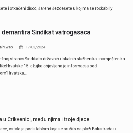
te i otkačeni disco, šarene šezdesete u kojima se rockabilly
demantira Sindikat vatrogasaca
alri.web
17/03/2024
žnoj stranici Sindikata državnih i lokalnih službenika i namještenika
ikeHrvatske 15. ožujka objavljena je informacija pod
vom“Hrvatska…
u Crikvenici, među njima i troje djece
ce, ostalo je pod stablom koje se srušilo na plaži Balustrada u