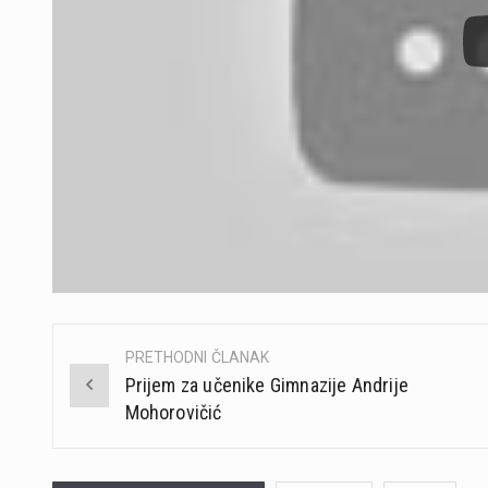
PRETHODNI ČLANAK
Post
Prijem za učenike Gimnazije Andrije
navigation
Mohorovičić