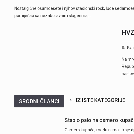
Nostalgične osamdesete i njihov stadionski rock, lude sedamdese
pomiješao sa nezaboravnim šlagerima,…
HVZ 
Kan
Na mre
Republ
naslo
IZ ISTE KATEGORIJE
SRODNI ČLANCI
Stablo palo na osmero kupača 
Osmero kupača, među njima i troje dje