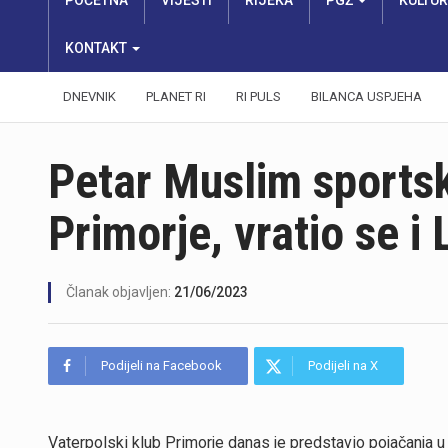
POČETNA
VIJESTI
RIJEKA
PGŽ
KULTU
KONTAKT
DNEVNIK
PLANET RI
RI PULS
BILANCA USPJEHA
Petar Muslim sportsk
Primorje, vratio se i
Članak objavljen:
21/06/2023
Podijeli na Facebook
Podijeli na X
Vaterpolski klub Primorje danas je predstavio pojačanja u 