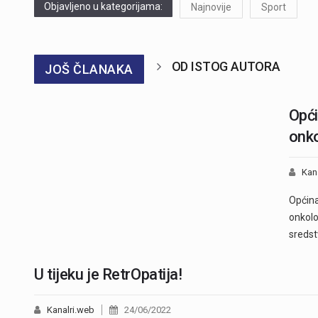
Objavljeno u kategorijama:
Najnovije
Sport
OD ISTOG AUTORA
JOŠ ČLANAKA
Opći
onko
Kan
Općina
onkolo
sredst
U tijeku je RetrOpatija!
Kanalri.web
24/06/2022