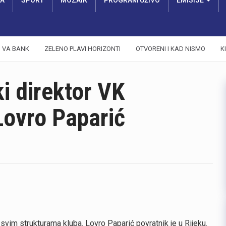
RA
SPORT
MOZAIK
PROGRAM UŽIVO
EMISIJE
VA BANK
ZELENO PLAVI HORIZONTI
OTVORENI I KAD NISMO
K
i direktor VK
 Lovro Paparić
svim strukturama kluba. Lovro Paparić povratnik je u Rijeku.