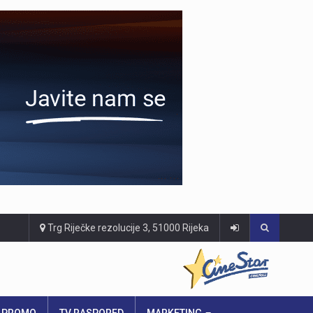
Trg Riječke rezolucije 3, 51000 Rijeka