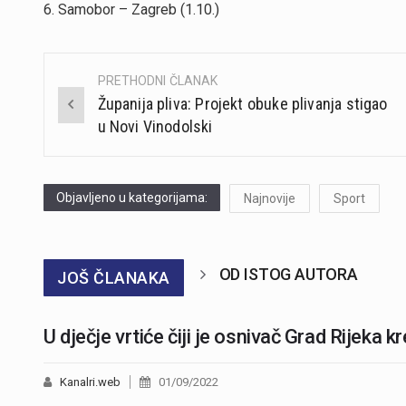
6. Samobor – Zagreb (1.10.)
PRETHODNI ČLANAK
Post
Županija pliva: Projekt obuke plivanja stigao
navigation
u Novi Vinodolski
Objavljeno u kategorijama:
Najnovije
Sport
OD ISTOG AUTORA
JOŠ ČLANAKA
U dječje vrtiće čiji je osnivač Grad Rijeka k
Kanalri.web
01/09/2022