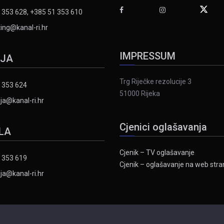
 353 628, +385 51 353 610
ing@kanal-ri.hr
IMPRESSUM
IJA
Trg Riječke rezolucije 3
 353 624
51000 Rijeka
ja@kanal-ri.hr
Cjenici oglašavanja
LA
Cjenik – TV oglašavanje
 353 619
Cjenik – oglašavanje na web stran
ja@kanal-ri.hr