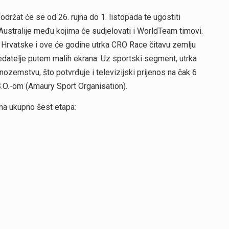
ržat će se od 26. rujna do 1. listopada te ugostiti
 Australije među kojima će sudjelovati i WorldTeam timovi.
m Hrvatske i ove će godine utrka CRO Race čitavu zemlju
 gledatelje putem malih ekrana. Uz sportski segment, utrka
inozemstvu, što potvrđuje i televizijski prijenos na čak 6
.S.O.-om (Amaury Sport Organisation).
 na ukupno šest etapa: