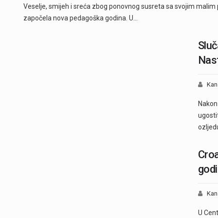
Veselje, smijeh i sreća zbog ponovnog susreta sa svojim malim pr
započela nova pedagoška godina. U…
Sluč
Nast
Kan
Nakon 
ugosti
ozljed
Croa
god
Kan
U Cent