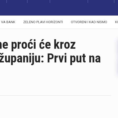
VA BANK
ZELENO PLAVI HORIZONTI
OTVORENI I KAD NISMO
K
e proći će kroz
upaniju: Prvi put na