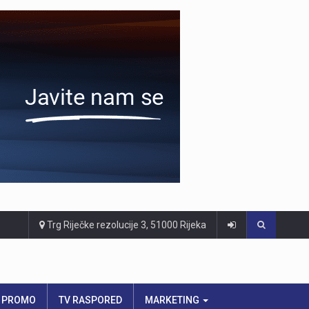
Trg Riječke rezolucije 3, 51000 Rijeka
PROMO
TV RASPORED
MARKETING