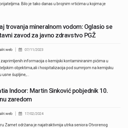
ijateljima. Bilo je tako danas u brojnim vrtićima u kojima je
aj trovanja mineralnom vodom: Oglasio se
avni zavod za javno zdravstvo PGŽ
alri.web
07/11/2023
zaprimljenih informacija o kemijski kontaminiranim pićima u
teljskim objektima,ali i hospitalizacija pod sumnjom na kemijsku
u usne šupljine,…
tia Indoor: Martin Sinković pobjednik 10.
inu zaredom
alri.web
17/02/2024
ru Zamet održana je najatraktivnija utrka seniora Otvorenog