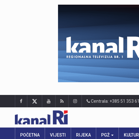
Centrala: +385 51 353 6
POČETNA
VIJESTI
RIJEKA
PGŽ
KULTU