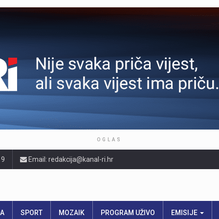
OGLAS
19
Email: redakcija@kanal-ri.hr
RA
SPORT
MOZAIK
PROGRAM UŽIVO
EMISIJE