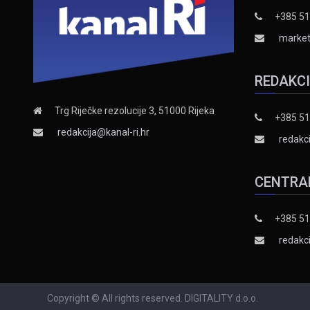
+385 51
market
REDAKC
Trg Riječke rezolucije 3, 51000 Rijeka
+385 51
redakcija@kanal-ri.hr
redakci
CENTRA
+385 51
redakci
Copyright © All rights reserved. DIGITALITY d.o.o.