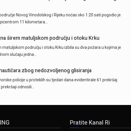
odručje Novog Vinodolskog i Rijeku noćas oko 1:20 sati pogodio je
epicentrom 11 kilometara…
 na širem matuljskom području i otoku Krku
 matuljskom području i otoku Krku izbila su dva požara u kojima je
ednom slučaju jedna…
 nautičara zbog nedozvoljenog glisiranja
orske policije u proteklih su tjedan dana evidentirale 61 prekršaj
 prekršaji odnosili…
ING
Pratite Kanal Ri