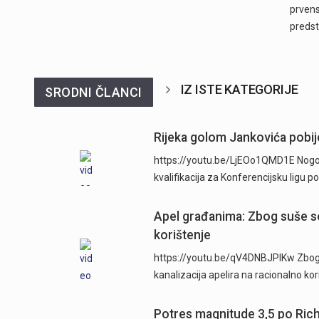
prvens
predst
IZ ISTE KATEGORIJE
SRODNI ČLANCI
Rijeka golom Jankovića pobije
https://youtu.be/LjEOo1QMD1E Nogometa
kvalifikacija za Konferencijsku ligu
Apel građanima: Zbog suše se
korištenje
https://youtu.be/qV4DNBJPlKw Zbog d
kanalizacija apelira na racionalno ko
Potres magnitude 3,5 po Ric