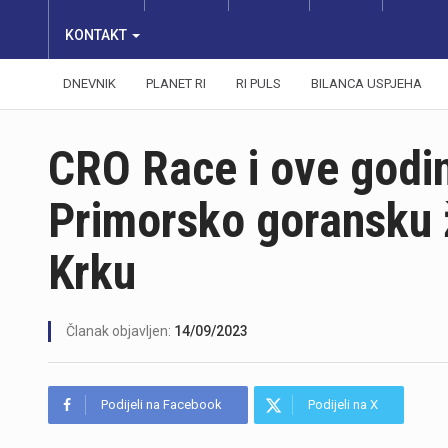
KONTAKT
DNEVNIK
PLANET RI
RI PULS
BILANCA USPJEHA
CRO Race i ove godin
Primorsko goransku ž
Krku
Članak objavljen:
14/09/2023
Podijeli na Facebook
Podijeli na X