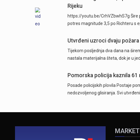
Rijeku
https://youtu.be/CrhVZbwhS7g Šire p
potres magnitude 3,5 po Richteru s 
Utvrđeni uzroci dvaju požara
Tijekom posljednja dva dana na širem
nastala materijalna šteta, dok je u j
Pomorska policija kaznila 61
Posade policijskih plovila Postaje pom
nedozvoljenog glisiranja. Svi utvrđeni
MARKET