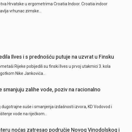
tva Hrvatske u ergometrima Croatia Indoor. Croatia indoor
avlja vrhunac zimske…
dila Ilves i s prednošću putuje na uzvrat u Finsku
ši Rijeke pobijedili su finski Ilves u prvoj utakmici 3. kola
 pogotkom Nike Jankovića…
 smanjuju zalihe vode, poziv na racionalno
ugotrajne suše i smanjenja izdašnosti izvora, KD Vodovod i
rištenje vode na riječkom…
hteru noćas zatresao područje Novog Vinodolskog i