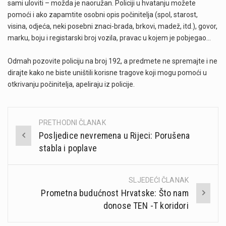
sami uloviti – možda je naoružan. Policiji u hvatanju možete
pomoći i ako zapamtite osobni opis počinitelja (spol, starost,
visina, odjeća, neki posebni znaci-brada, brkovi, madež, itd.), govor,
marku, boju i registarski broj vozila, pravac u kojem je pobjegao…
Odmah pozovite policiju na broj 192, a predmete ne spremajte i ne
dirajte kako ne biste uništili korisne tragove koji mogu pomoći u
otkrivanju počinitelja, apeliraju iz policije.
PRETHODNI ČLANAK
Post
Posljedice nevremena u Rijeci: Porušena
navigation
stabla i poplave
SLJEDEĆI ČLANAK
Prometna budućnost Hrvatske: Što nam
donose TEN -T koridori