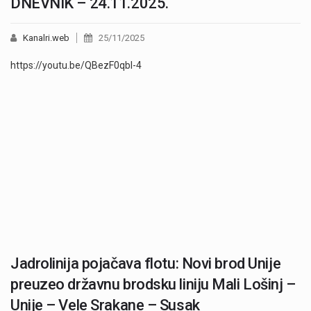
DNEVNIK – 24.11.2025.
Kanalri.web
25/11/2025
https://youtu.be/QBezF0qbI-4
Jadrolinija pojačava flotu: Novi brod Unije
preuzeo državnu brodsku liniju Mali Lošinj –
Unije – Vele Srakane – Susak