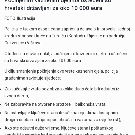
Počinjenim kaznenim djelima oštećeni su
hrvatski državljani za oko 10 000 eura
FOTO: Ilustracija
Policija je tijekom ovog tjedna zaprimila dojave o tri provale i jednoj
krađi u stanove i kuće na Turniću i Kantridi u Rijeci te na području
Crikvenice i Viškova.
Otuđeni su novac i nakit, a počinjenim kaznenim djelima oštećeni
su hrvatski državljani za oko 10 000 eura.
U cilju smanjenja počinjenja ove vrste kaznenih djela, policija
građanima savjetuje sljedeće:
Zaključavajte vrata bez obzira koliko dugo ćete biti odsutni iz
svoga doma,
Ne zaboravite na otvorene prozore ili balkonska vrata,
Ne ostavljajte ključeve stana ili kuće na mjestima dostupnim
drugim osobama (npr. ispod otirača, u vazama za cvijeće i sl.),
Ako ste odsutni duže vrijeme, ključeve stana i poštanskog
sandučića ostavite kod susjeda ili druge osobe od povjerenja, koja