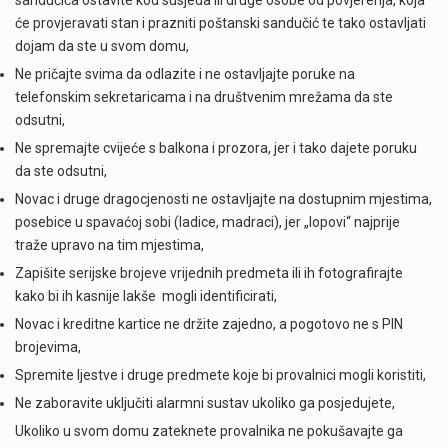
će provjeravati stan i prazniti poštanski sandučić te tako ostavljati
dojam da ste u svom domu,
Ne pričajte svima da odlazite i ne ostavljajte poruke na
telefonskim sekretaricama i na društvenim mrežama da ste
odsutni,
Ne spremajte cvijeće s balkona i prozora, jer i tako dajete poruku
da ste odsutni,
Novac i druge dragocjenosti ne ostavljajte na dostupnim mjestima,
posebice u spavaćoj sobi (ladice, madraci), jer „lopovi“ najprije
traže upravo na tim mjestima,
Zapišite serijske brojeve vrijednih predmeta ili ih fotografirajte
kako bi ih kasnije lakše mogli identificirati,
Novac i kreditne kartice ne držite zajedno, a pogotovo ne s PIN
brojevima,
Spremite ljestve i druge predmete koje bi provalnici mogli koristiti,
Ne zaboravite uključiti alarmni sustav ukoliko ga posjedujete,
Ukoliko u svom domu zateknete provalnika ne pokušavajte ga