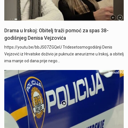
Drama u Irskoj: Obitelj traži pomoć za spas 38-
godišnjeg Denisa Vejzovića
https://youtu.be/bbJS07ZGQeU Tridesetosmogodišnji Denis
Vejzović iz Hrvatske doživio je puknuće aneurizme u Irskoj, a obitelj
ima manje od dana prije nego…