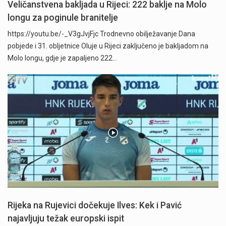
Veličanstvena bakljada u Rijeci: 222 baklje na Molo
longu za poginule branitelje
https://youtu.be/-_V3gJvjFjc Trodnevno obilježavanje Dana
pobjede i 31. obljetnice Oluje u Rijeci zaključeno je bakljadom na
Molo longu, gdje je zapaljeno 222…
Rijeka na Rujevici dočekuje Ilves: Kek i Pavić
najavljuju težak europski ispit