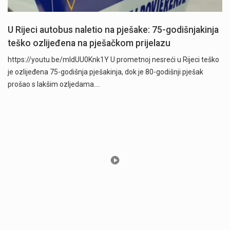
U Rijeci autobus naletio na pješake: 75-godišnjakinja
teško ozlijeđena na pješačkom prijelazu
https://youtu.be/mldUU0Knk1Y U prometnoj nesreći u Rijeci teško
je ozlijeđena 75-godišnja pješakinja, dok je 80-godišnji pješak
prošao s lakšim ozljedama.…