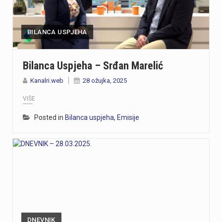
https://youtu.be/-_V3gJvjFjc Trodnevno obilježavanje Dana pobjede i 31. obljetnice Oluje u Rijeci zaključeno je bakljadom na Molo longu, gdje je zapaljeno 222 baklje za poginule branitelje Primorsko-goranske županije. Uz prigodni program, polaganje vijenaca i koncert grupe Opća opasnost, Rijeka je dostojanstveno obilježila najvažniji datum novije hrvatske povijesti. Više u videoprilogu:
https://youtu.be/TrD_YDDOMIw Nogometaši Rijeke večeras u 20 sati i 45 minuta na stadionu Rujevica igraju utakmicu trećeg kola kvalifikacija za Konferencijsku ligu protiv finskog Ilvesa. Trener Matjaž Kek i igrač Branko Pavić naglašavaju kako u Europi nema mjesta za prosječnost te da ih očekuje teška utakmica protiv suparnika koji se dobro brani i kvalitetno izlazi u tranziciju. Cilj Rijeke je ostvariti što veću rezultatsku razliku u susretu koji traje najmanje 180 minuta. Više u videoprilogu:
BILANCA USPJEHA
Zbog dugotrajnog sušnog razdoblja i nepovoljnih hidroloških prilika na riječkom području, Grad Rijeka i Komunalno društvo Vodovod i kanalizacija uputili su apel javnosti. Građani, gospodarstvo, turistički sektor i svi ostali korisnici pozivaju se na odgovorno i racionalno korištenje vode. Vodoopskrba je u ovom trenutku stabilna te su osigurane dostatne količine zdravstveno ispravne vode za ljudsku potrošnju. Međutim, raspoložive zalihe vode postupno se smanjuju, dok je vodoopskrbni sustav izložen povećanom opterećenju. Iz tog se razloga preventivno poziva na dobrovoljnu štednju kako bi se očuvala stabilnost sustava tijekom ostatka ljeta. Ovogodišnje hidrološke prilike znatno su nepovoljnije od uobičajenih. Nakon obilnog početka godine uslijedili su izrazito sušni proljetni mjeseci. Količina oborina tijekom svibnja, lipnja i srpnja nije bila dovoljna za značajnije obnavljanje podzemnih vodnih zaliha, zbog čega se riječki vodoopskrbni sustav dulje nego inače oslanja na crpljenje vode iz priobalnih izvorišta. Unatoč nepovoljnim prilikama, razloga za zabrinutost nema. Trenutačno nema potrebe za uvođenjem ograničenja korištenja vode niti za redukcijama u vodoopskrbi. Ipak, nastavak sušnog razdoblja i najave iznadprosječno visokih temperatura zahtijevaju odgovorno upravljanje raspoloživim vodnim resursima. Preporuke za korisnike Cilj izdanih preporuka je smanjiti ukupnu dnevnu potrošnju vode za 10 do 15 posto, što se može ostvariti jednostavnim promjenama svakodnevnih navika. ne zalijevaju…
Bilanca Uspjeha – Srđan Marelić
Turistička zajednica Kvarnera pokrenula je novi video serijal pod nazivom Nona Chef. Projekt se temelji na receptima koji se prenose generacijama. Nastali su od lokalnih namirnica iz mora, s otoka, iz gorja i vrtova. Cilj projekta je očuvanje kvarnerske gastronomske baštine. Recepti trebaju ostati dio svakodnevice novih generacija. Serijal upoznaje gledatelje s autentičnim kvarnerskim nonama. Prikazuje njihove obiteljske recepte i priče. Uz recepte, video susreti donose mirise domaće kuhinje. Važan dio serijala čine i lokalni dijalekti. Epizode donose izvorne izraze, sjećanja i životne priče. Svaka nova epizoda predstavlja novi recept i novo lice Kvarnera. Godina Europske regije gastronomije bila je povod za projekt. "Nadamo se da će naše none – i poneki nono - mnogima biti najljepši poziv da posjete Kvarner i upoznaju ga kroz njegove okuse", izjavila je Marijana Kalčić. Direktorica TZ Kvarnera ističe važnost ove priče. Projekt dočarava običaje i način života regije. Najave na društvenim mrežama već imaju pozitivne komentare. Publika time pokazuje da cijeni autentične priče.Serijal se može pratiti na digitalnim kanalima TZ Kvarnera. Prvi video i najava dostupni su na Instagram profilu. Poveznice na najavu serijala Nona Chef i na prvi video: https://www.instagram.com/p/DbsDD-KsUCJ/
Kanalri.web
28 ožujka, 2025
VIŠE
U razdoblju od 1. do 5. kolovoza na području Policijske uprave primorsko-goranske zabilježeno je devet provalnih krađa u domove, od kojih su tri ostale u pokušaju. Kaznena djela počinjena su u centru Rijeke, na Trsatu, na području općine Čavle te na otocima Rabu i Krku. Nepoznati počinitelji su iz stambenih objekata otuđili novac, nakit i satove. Ukupna materijalna šteta procjenjuje se na više desetaka tisuća eura. Policijski službenici intenzivno tragaju za počiniteljima i otuđenim predmetima, a građanima donosimo službene savjete za zaštitu domova. Mehanička i tehnička zaštita Kvalitetna stolarija i brave: Ugradite protuprovalna vrata s kvalitetnim cilindrom i višestrukim zaključavanjem. Postavite dodatne zasune na prozore i balkonska vrata. Rasvjeta na senzor: Postavite senzorsku vanjsku rasvjetu ispred ulaza, u dvorištu i na balkonima jer provalnici izbjegavaju osvijetljena mjesta. Alarm i videonadzor: Vidljivo postavljene kamere i naljepnice upozorenja o alarmu djeluju kao snažan odvraćajući faktor. Svakodnevne navike Uvijek zaključavajte vrata: Zaključajte ulazna vrata i zatvorite prozore čak i kada odlazite na samo nekoliko minuta. Bez skrivenih ključeva: Nikada ne ostavljajte ključeve ispod otirača, u teglama za cvijeće ili iznad vrata. Provjera identiteta: Ne otvarajte vrata nepoznatim osobama dok ne utvrdite tko su Savjeti za dulja izbivanja i putovanja Stvorite privid prisutnosti: Zamolite…
Posted in
Bilanca uspjeha
,
Emisije
DNEVNIK