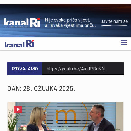
OGLAS
IZDVAJAMO
https://youtu.be/AicJRDuKNkg Na Grobniku već petu godinu radi prvi hrvatski interaktivni muzej trkaćih automobila, nastao iz izložbe pokrenute tijekom pandemije. Posebnost muzeja, koji vodi vlasnik Dorijan Kljun, jest u tome što posjetitelji mogu sjesti u vozila i čuti zvuk upaljenih motora, budući da većina eksponata i danas vozi utrke. Muzej privlači posjetitelje iz cijele Europe, a za 23. kolovoza najavljeno je drugo izdanje Grobnik Car Showa uz defile od sedamdesetak vozila i predstavljanje domaćih gastro specijaliteta. Više u videoprilogu:
HMNK Rijeka započeo je prodaju članskih iskaznica i sezonskih pretplata za novu futsal sezonu, koja će biti otvorena velikim derbijem protiv Hajduka u Sportskoj dvorani Zamet.Kupnja sezonske pretplate moguća je isključivo za članove kluba. Cijena pretplate iznosi 90 eura, dok djeca do 15 godina i osobe starije od 65 godina mogu svoju pretplatu kupiti po povlaštenoj cijeni od 45 eura.Sva mjesta u dvorani bit će numerirana, pa će svaki navijač prilikom kupnje odabrati svoje mjesto koje će ga čekati tijekom cijele sezone.Najmlađi navijači također imaju poseban razlog za dolazak u Zamet. Djeca do 10 godina imat će besplatan ulaz u posebno organiziran dječji sektor, osmišljen kako bi i oni mogli uživati u vrhunskom futsalu u sigurnom i prilagođenom okruženju.Nova sezona donosi i novo natjecanje - Liga kup, zbog čega u klubu očekuju najmanje 15 domaćih utakmica. To znači da će vlasnici sezonskih pretplata svaku utakmicu pratiti po cijeni od samo šest eura, odnosno tri eura za djecu i osobe starije od 65 godina, uz mogućnost da taj iznos bude i manji ako Rijeka izbori dodatne domaće susrete.Sezonske pretplate mogu se kupiti isključivo putem platforme Ticket4You. Digitalna ulaznica bit će dostavljena na e-mail adresu kupca, dok će fizičku člansku iskaznicu navijači…
DAN:
28. OŽUJKA 2025.
https://youtu.be/bbJS07ZGQeU Tridesetosmogodišnji Denis Vejzović iz Hrvatske doživio je puknuće aneurizme u Irskoj, a obitelj ima manje od dana prije nego što liječnici u Corku isključe aparate za održavanje života. Liječnički tim donosi odluku o isključivanju, a obitelj hitno traži medicinski prijevoz i bolnicu u Hrvatskoj te prikuplja pomoć preko GoFundMe aplikacije.Donacije za pomoć obitelji i organizaciju liječničkog prijevoza mogu se uplatiti putem GoFundMe platforme. https://www.gofundme.com/f/help-denis-fight-for-his-life?lang=en_US&ts=1785938768 Više u videoprilogu:
https://youtu.be/Ms7A82drFtA
https://youtu.be/mldUU0Knk1Y U prometnoj nesreći u Rijeci teško je ozlijeđena 75-godišnja pješakinja, dok je 80-godišnji pješak prošao s lakšim ozljedama. Na njih je na pješačkom prijelazu naletio autobus kojim je upravljao 54-godišnji vozač. Nesreća se dogodila u utorak, 4. kolovoza, oko 18 sati na raskrižju Ulice Ivana Zajca i Ribarske ulice.