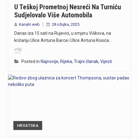
U Teškoj Prometnoj Nesreći Na Turniću
Sudjelovalo Više Automobila
Kanalri.web
28 ožujka, 2025
Danas iza 15 sati na Rujevici, u smjeru Viškova, na
križanju Ulice Antuna Barca i Ulice Antuna Kosića…
VIŠE
Posted in
Najnovije
,
Rijeka
,
Trajni članak
,
Vijesti
HRVATSKA