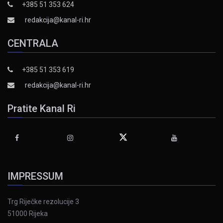
+385 51 353 624
redakcija@kanal-ri.hr
CENTRALA
+385 51 353 619
redakcija@kanal-ri.hr
Pratite Kanal Ri
IMPRESSUM
Trg Riječke rezolucije 3
51000 Rijeka