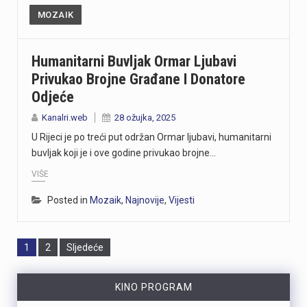
MOZAIK
Humanitarni Buvljak Ormar Ljubavi
Privukao Brojne Građane I Donatore
Odjeće
Kanalri.web
28 ožujka, 2025
U Rijeci je po treći put održan Ormar ljubavi, humanitarni
buvljak koji je i ove godine privukao brojne…
VIŠE
Posted in
Mozaik
,
Najnovije
,
Vijesti
Page
Page
1
2
Sljedeće
KINO PROGRAM