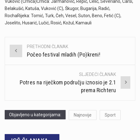
Vuković (Crnica)Crnica: Jarmanović, Repić, Celić, Severiano, Carsi,
Belakušić, Katuša, Vuković (C), Škugor, Bugarija, Radić,
RochaRijeka: Tomić, Turk, Čeh, Vesel, Suton, Beno, Fetić (C),
Joselito, Husarić, Lučić, Rosić, Kožul, Kamauli
PRETHODNI ČLANAK
Post
Počeo festival mladih (Po)kreni!
navigation
SLJEDEĆI ČLANAK
Potres na riječkom području iznosio je 2.1
prema Richteru
Objavljeno u kategorijama:
Najnovije
Sport