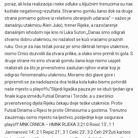
poraz, ali loša realizacija i neke odluke u ključnim trenucima su nas
koštale negativnog rezultata. Stvaramo gomilu šansi dok sa druge
strane primamo golove iz relativno obranjivih udaraca“ – sažeo je
današnju utakmicu Alen Jukić, trener Rijeke, a razočarenje
današnjim ishodom nije krio ni Luka Suton:„Danas smo odigrali
stvarno dobru utakmicu, no nažalost se kući vraćamo praznih
ruku. Ovo je za nas težak poraz jer smo diktirali tempo utakmice,
nismo Crnici dozvolili da stvara prilike, a olako smo primili tri gola. S
druge strane mi smo stvarali gomilu šansi koje nismo uspjeli
realizirati za što je prvenstveno zaslužan njihov vratar koji je
odigrao fenomenalnu utakmicu. Moramo dići glave gore i
pripremiti se za nadolazeća dva teška kola kako bismo potvrdili
naše mjesto u playoffu“Slijedi ligaška pauza jer se idući tjedan igra
finale kupa između Futsal Dinama i Torcide, a u završnici
prvenstvenog dijela Rijeku čekaju dvije teške utakmice. Protiv
Futsal Dinama u Rijeci te protiv Olmissuma u gostima. Trenutno
zauzimaju osmo mjesto na ljestvici, posljednje koje osigurava
playoff.
MNK CRNICA – HMNK RIJEKA 3:21:0 Rosić 13′, 1:1
Jarmanović 14′, 2:1 Repić 21′, 3:1 Celić 23′, 3:2 Čeh 29’Žuti kartoni: