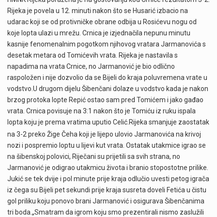
Rijeka je povela u 12. minuti nakon što se Husarić izbacio na
udarac koji se od protivničke obrane odbija u Rosićevu nogu od
koje lopta ulazi u mrežu. Crnica je izjednačila nepunu minutu
kasnije fenomenalnim pogotkom njihovog vratara Jarmanovića s
desetak metara od Tomićevih vrata. Rijeka je nastavila s
napadima na vrata Crnice, no Jarmanović je bio odlično
raspoložen i nije dozvolio da se Bijeli do kraja poluvremena vrate u
vodstvo.U drugom dijelu Šibenčani dolaze u vodstvo kada je nakon
brzog protoka lopte Repić ostao sam pred Tomićem i jako gađao
vrata. Crnica povisuje na 3:1 nakon što je Tomiću iz ruku ispala
lopta koju je prema vratima uputio Celić.
Rijeka smanjuje zaostatak
na 3-2 preko Žige Čeha koji je lijepo ulovio Jarmanovića na krivoj
nozi i pospremio loptu u lijevi kut vrata. Ostatak utakmice igrao se
na šibenskoj polovici, Riječani su prijetili sa svih strana, no
Jarmanović je odigrao utakmicu života i branio stopostotne prilike.
Jukić se tek dvije i pol minute prije kraja odlučio uvesti petog igrača
iz čega su Bijeli pet sekundi prije kraja susreta doveli Fetića u čistu
gol priliku koju ponovo brani Jarmanović i osigurava Šibenčanima
tri boda.„Smatram da igrom koju smo prezentirali nismo zaslužili