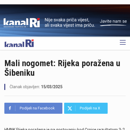
OGLAS
Mali nogomet: Rijeka poražena u
Šibeniku
Članak objavljen:
15/03/2025
Podijeli na Facebook
Podijeli na X
HMNK Rijeka poražena je na gostovanju kod Crnice rezultatom 3-2.