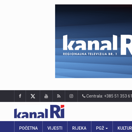
Centrala: +385 51 353 6
POČETNA
VIJESTI
RIJEKA
PGŽ
KULTU