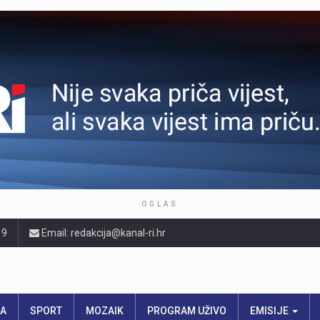
OGLAS
19
Email: redakcija@kanal-ri.hr
RA
SPORT
MOZAIK
PROGRAM UŽIVO
EMISIJE