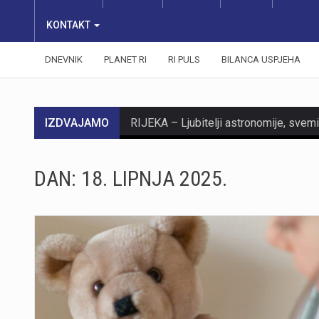
KONTAKT
DNEVNIK
PLANET RI
RI PULS
BILANCA USPJEHA
IZDVAJAMO
DAN:
18. LIPNJA 2025.
https://youtu.be/AUiPQcvLA3k