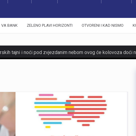
VA BANK
ZELENO PLAVI HORIZONTI
OTVORENI I KAD NISMO
K