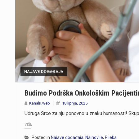
NAJAVE DOGAĐAJA
Budimo Podrška Onkološkim Pacijentim
Kanalri.web
18 lipnja, 2025
Udruga Srce za nju ponovno u znaku humanosti! Skupl
VIŠE
Posted in
Najave događaja
,
Najnovije
,
Rijeka