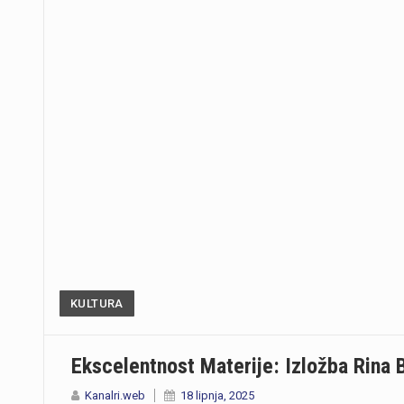
KULTURA
Ekscelentnost Materije: Izložba Rina 
Kanalri.web
18 lipnja, 2025