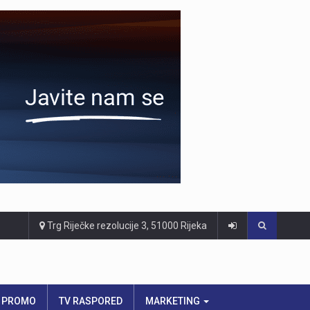
Trg Riječke rezolucije 3, 51000 Rijeka
PROMO
TV RASPORED
MARKETING