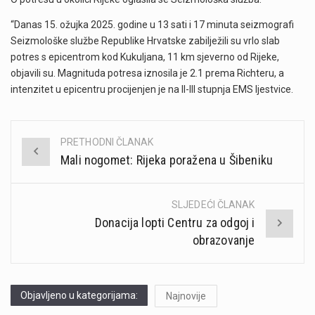
“Danas 15. ožujka 2025. godine u 13 sati i 17 minuta seizmografi
Seizmološke službe Republike Hrvatske zabilježili su vrlo slab
potres s epicentrom kod Kukuljana, 11 km sjeverno od Rijeke,
objavili su. Magnituda potresa iznosila je 2.1 prema Richteru, a
intenzitet u epicentru procijenjen je na II-III stupnja EMS ljestvice.
PRETHODNI ČLANAK
Post
Mali nogomet: Rijeka poražena u Šibeniku
navigation
SLJEDEĆI ČLANAK
Donacija lopti Centru za odgoj i
obrazovanje
Objavljeno u kategorijama:
Najnovije