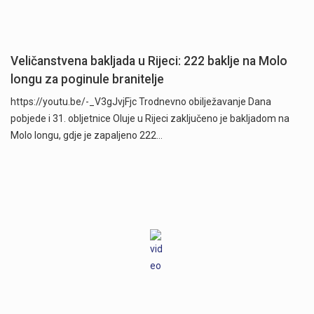
Veličanstvena bakljada u Rijeci: 222 baklje na Molo
longu za poginule branitelje
https://youtu.be/-_V3gJvjFjc Trodnevno obilježavanje Dana
pobjede i 31. obljetnice Oluje u Rijeci zaključeno je bakljadom na
Molo longu, gdje je zapaljeno 222…