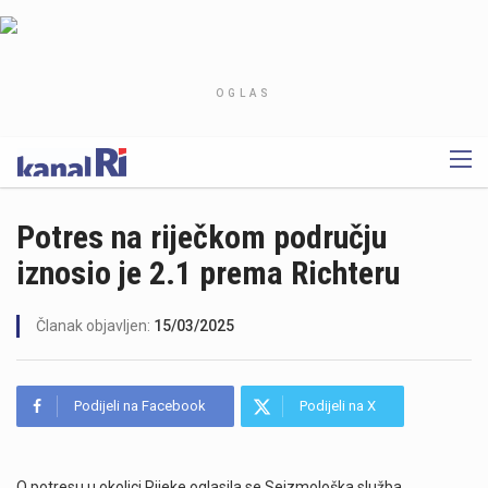
OGLAS
Potres na riječkom području
iznosio je 2.1 prema Richteru
Članak objavljen:
15/03/2025
Podijeli na Facebook
Podijeli na X
O potresu u okolici Rijeke oglasila se Seizmološka služba.