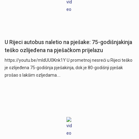
U Rijeci autobus naletio na pješake: 75-godišnjakinja
teško ozlijeđena na pješačkom prijelazu
https://youtu.be/mldUU0Knk1Y U prometnoj nesreći u Rijeci teško
je ozlijeđena 75-godišnja pješakinja, dok je 80-godišnji pješak
prošao s lakšim ozljedama.…