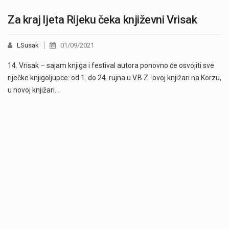
Za kraj ljeta Rijeku čeka književni Vrisak
LSusak
01/09/2021
14. Vrisak – sajam knjiga i festival autora ponovno će osvojiti sve
riječke knjigoljupce: od 1. do 24. rujna u V.B.Z.-ovoj knjižari na Korzu,
u novoj knjižari…