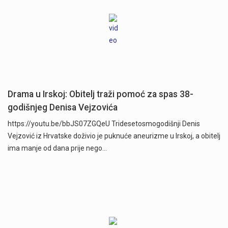
Drama u Irskoj: Obitelj traži pomoć za spas 38-
godišnjeg Denisa Vejzovića
https://youtu.be/bbJS07ZGQeU Tridesetosmogodišnji Denis
Vejzović iz Hrvatske doživio je puknuće aneurizme u Irskoj, a obitelj
ima manje od dana prije nego…