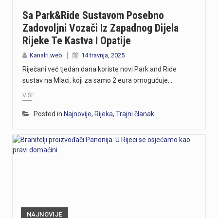
Sa Park&Ride Sustavom Posebno
Zadovoljni Vozači Iz Zapadnog Dijela
Rijeke Te Kastva I Opatije
Kanalri.web
14 travnja, 2025
Riječani već tjedan dana koriste novi Park and Ride
sustav na Mlaci, koji za samo 2 eura omogućuje…
VIŠE
Posted in
Najnovije
,
Rijeka
,
Trajni članak
NAJNOVIJE