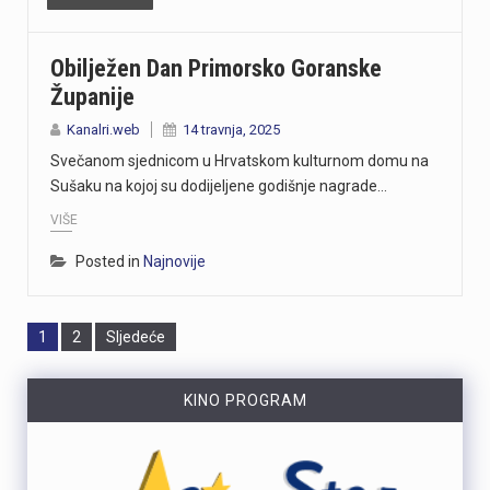
Obilježen Dan Primorsko Goranske
Županije
Kanalri.web
14 travnja, 2025
Svečanom sjednicom u Hrvatskom kulturnom domu na
Sušaku na kojoj su dodijeljene godišnje nagrade…
VIŠE
Posted in
Najnovije
Page
Page
1
2
Sljedeće
KINO PROGRAM