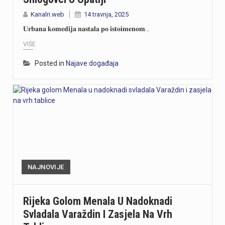
Kanalri.web
14 travnja, 2025
𝐔𝐫𝐛𝐚𝐧𝐚 𝐤𝐨𝐦𝐞𝐝𝐢𝐣𝐚 𝐧𝐚𝐬𝐭𝐚𝐥𝐚 𝐩𝐨 𝐢𝐬𝐭𝐨𝐢𝐦𝐞𝐧𝐨𝐦…
VIŠE
Posted in
Najave događaja
NAJNOVIJE
Rijeka Golom Menala U Nadoknadi
Svladala Varaždin I Zasjela Na Vrh