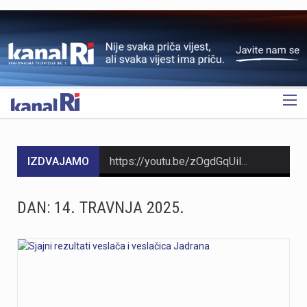
OGLAS
IZDVAJAMO
https://youtu.be/zOgdGqUily8 U Muzeju grada Rijeke otvorena je izložba belgijske čipke pod nazivom „Suvremena umjetnost niti“. Riječ je o drugoj suradnji s Veleposlanstvom Kraljevine Belgije te udrugama „Artofil“ i „Living Lace“. Izložba okuplja radove 120 sudionika koji su čipku izrađivali na suvremen način, koristeći materijale poput keramike, čelika i stakla. Belgija je poznata kao kolijevka tradicionalne čipke na batiće, a izložba je povezana s poviješću same Palače šećera. Svi zainteresirani izložbu mogu pogledati do 6. rujna. Više u videoprilogu:
https://youtu.be/t_-9LE0PJjw
DAN:
14. TRAVNJA 2025.
https://youtu.be/OT6Ne0UuW2Y Slovenski nogometaš Igor Vekić novo je pojačanje HNK Rijeka. Vratar koji je u karijeri nastupao za slovenski Bravo, portugalski Paços de Ferreira i danski Vejle potpisao je s riječkim klubom ugovor na dvije godine, uz mogućnost produljenja na još jednu godinu. Vekić već ima poveznicu s Rijekom jer je bio dio slovenske reprezentacije u vrijeme kada je izbornik bio Matjaž Kek. Više u videopprilogu:
https://youtu.be/YVbmHv3gA5o U sklopu obilježavanja Dana pobjede i domovinske zahvalnosti te Dana hrvatskih branitelja, na Gatu Karoline Riječke u Rijeci građanima su za razgledavanje otvoreni službeni brodovi državnih tijela. Posjetitelji su mogli obići policijski brod „Marino Jakominić“ i novi carinski brod „Šibenik“ te izbliza upoznati rad posada i tehnologiju na plovilima. Iako je brod Lučke kapetanije bio u luci, nije bio otvoren za razgledavanje, dok najavljeni brod Hrvatske ratne mornarice ove godine nije stigao u Rijeku. Više u videoprilogu:
https://youtu.be/g3PZHf8Z8yM Deseti put održana je manifestacija „Oluja na Kvarneru“ na Krčkom mostu, gdje su 222 baklje upaljene u čast poginulim braniteljima Primorsko-goranske županije. Uz sudjelovanje brojnih posjetitelja i navijačkih udruga, događaj je prenio poruku trajnog sjećanja na branitelje koji su dali život za slobodu.Na Krčkom mostu održana je deseta po redu manifestacija „Oluja na Kvarneru“ u spomen na 222 poginula branitelja s područja Primorsko-goranske županije. Svaka od 222 baklje simbolizirala je ime, uspomenu i zahvalnost na poginule u Domovinskom ratu. Više u videoprilogu: