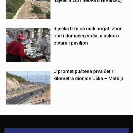
najvećih zip lineova u Hrvatskoj
Riječka tržnica nudi bogat izbor
ribe i domaćeg voća, a uskoro
otvara i paviljon
U promet puštena prva četiri
kilometra dionice Učka – Matulji