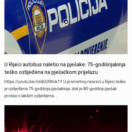
U Rijeci autobus naletio na pješake: 75-godišnjakinja
teško ozlijeđena na pješačkom prijelazu
https://youtu.be/mldUU0Knk1Y U prometnoj nesreći u Rijeci teško
je ozlijeđena 75-godišnja pješakinja, dok je 80-godišnji pješak
prošao s lakšim ozljedama.…