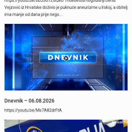
https://youtu.be/bbJS07ZGQeU Tridesetosmogodišnji Denis
Vejzović iz Hrvatske doživio je puknuće aneurizme u Irskoj, a obitelj
ima manje od dana prije nego…
Dnevnik – 06.08.2026
https://youtu.be/Ms7A82drFtA