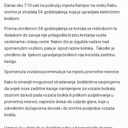
Danas oko 7.10 sati na području mjesta Kampor na otoku Rabu
smrtno je stradala 54-godišnjakinja, koja je upravljala električnim
biciklom.
Prema utvrđenom 54-godišnjakinja se kretala se nizbrdicom te
dolaskom do zavoja nije prilagodila brzinu kretanja vozila
osobinama i stanju ceste. Nakon što je izgubila nadzor nad
spomenutim vozilom, pala je ispod razine kolnika. Također je
utvrđeno da tijekom upravljanja biciklom nije koristila zaštitnu
kacigu.
Spomenuta vozačica preminula je na mjestu prometne nesreće.
Kako bi smanjili mogućnost stradavanja biciklistima savjetujemo
da uvijek nose zaštitne kacige namijenjene za vozače bicikala,
obzirom da kod pada vozača bicikla ili prilikom sudjelovanja u
prometnoj nesreći, najčešće dolazi do ozljede glave, koje u
određenim slučajevima dovode i do smrtne posljedice vozača
bicikla.
Uzimajući u obzir da su biciklisti jedna od najranjivijih skupina