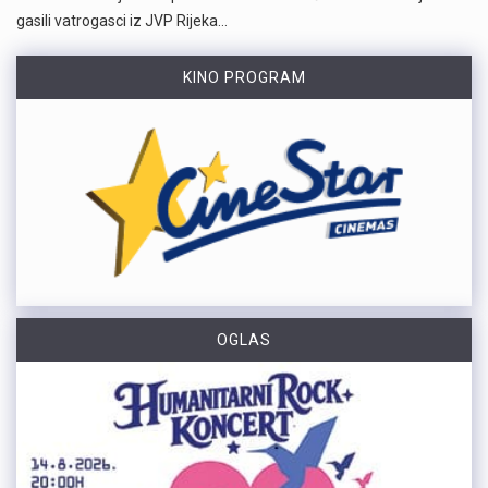
gasili vatrogasci iz JVP Rijeka…
KINO PROGRAM
OGLAS