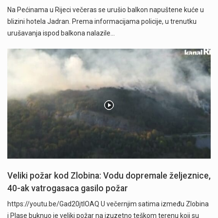
Na Pećinama u Rijeci večeras se urušio balkon napuštene kuće u
blizini hotela Jadran. Prema informacijama policije, u trenutku
urušavanja ispod balkona nalazile…
Veliki požar kod Zlobina: Vodu dopremale željeznice,
40-ak vatrogasaca gasilo požar
https://youtu.be/Gad20jtIOAQ U večernjim satima između Zlobina
i Plase buknuo je veliki požar na izuzetno teškom terenu koji su