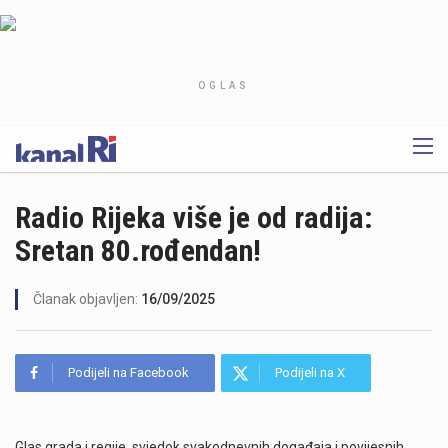
OGLAS
Radio Rijeka više je od radija:
Sretan 80.rođendan!
Članak objavljen:
16/09/2025
Podijeli na Facebook
Podijeli na X
Glas grada i regije, svjedok svakodnevnih događaja i povijesnih