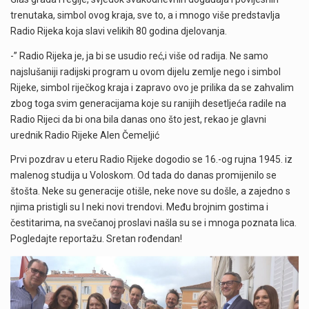
trenutaka, simbol ovog kraja, sve to, a i mnogo više predstavlja
Radio Rijeka koja slavi velikih 80 godina djelovanja.
-” Radio Rijeka je, ja bi se usudio reć,i više od radija. Ne samo
najslušaniji radijski program u ovom dijelu zemlje nego i simbol
Rijeke, simbol riječkog kraja i zapravo ovo je prilika da se zahvalim
zbog toga svim generacijama koje su ranijih desetljeća radile na
Radio Rijeci da bi ona bila danas ono što jest, rekao je glavni
urednik Radio Rijeke Alen Čemeljić
Prvi pozdrav u eteru Radio Rijeke dogodio se 16.-og rujna 1945. iz
malenog studija u Voloskom. Od tada do danas promijenilo se
štošta. Neke su generacije otišle, neke nove su došle, a zajedno s
njima pristigli su I neki novi trendovi. Među brojnim gostima i
čestitarima, na svečanoj proslavi našla su se i mnoga poznata lica.
Pogledajte reportažu. Sretan rođendan!