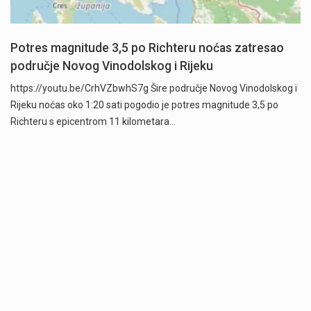
Potres magnitude 3,5 po Richteru noćas zatresao
područje Novog Vinodolskog i Rijeku
https://youtu.be/CrhVZbwhS7g Šire područje Novog Vinodolskog i
Rijeku noćas oko 1:20 sati pogodio je potres magnitude 3,5 po
Richteru s epicentrom 11 kilometara…