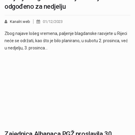
odgođeno za nedjelju
Kanalri.web
01/12/2023
Zbog najave lošeg vremena, paljenje blagdanske rasvjete u Rijeci
neće se održati, kao što je bilo planirano, u subotu 2. prosinca, već
u nedjelju, 3. prosinca…
Zajednica Albanaca PGŽ proslavila 30