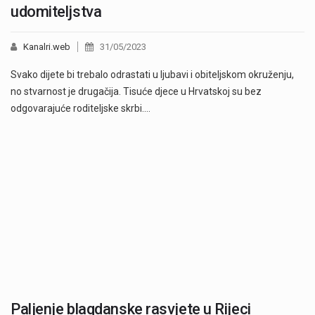
udomiteljstva
Kanalri.web
31/05/2023
Svako dijete bi trebalo odrastati u ljubavi i obiteljskom okruženju,
no stvarnost je drugačija. Tisuće djece u Hrvatskoj su bez
odgovarajuće roditeljske skrbi.…
Paljenje blagdanske rasvjete u Rijeci