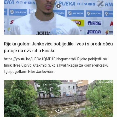
Rijeka golom Jankovića pobijedila Ilves i s prednošću
putuje na uzvrat u Finsku
https://youtu.be/LjEOo1QMD1E Nogometaši Rijeke pobijedili su
finski Ilves u prvoj utakmici 3. kola kvalifikacija za Konferencijsku
ligu pogotkom Nike Jankovića…