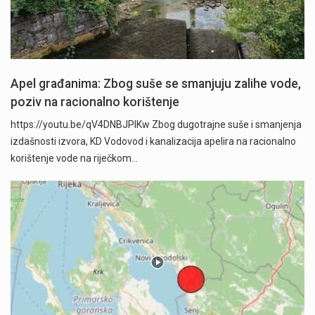
Apel građanima: Zbog suše se smanjuju zalihe vode,
poziv na racionalno korištenje
https://youtu.be/qV4DNBJPlKw Zbog dugotrajne suše i smanjenja
izdašnosti izvora, KD Vodovod i kanalizacija apelira na racionalno
korištenje vode na riječkom…