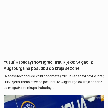
Yusuf Kabadayı novi igrač HNK Rijeke: Stigao iz
Augsburga na posudbu do kraja sezone
Dvadesetdvogodišnji krilni nogometaš Yusuf Kabadayı novi je igrač
HNK Rijeka, kamo stiže na posudbu iz Augsburga do kraja sezone
uz mogućnost otkupa. Kabadayı…