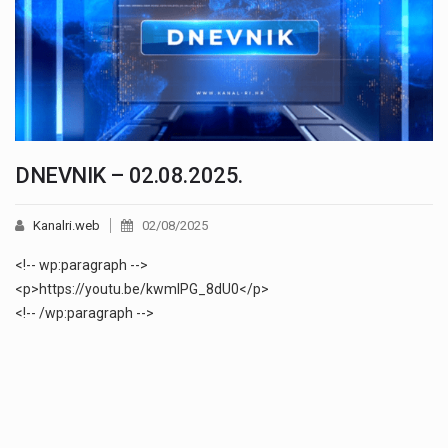
DNEVNIK – 02.08.2025.
Kanalri.web
02/08/2025
<!-- wp:paragraph -->
<p>https://youtu.be/kwmIPG_8dU0</p>
<!-- /wp:paragraph -->