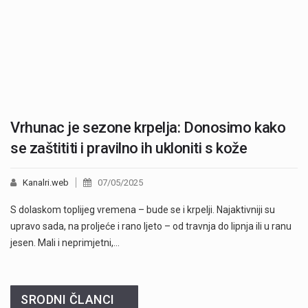
Vrhunac je sezone krpelja: Donosimo kako
se zaštititi i pravilno ih ukloniti s kože
Kanalri.web
07/05/2025
S dolaskom toplijeg vremena – bude se i krpelji. Najaktivniji su
upravo sada, na proljeće i rano ljeto – od travnja do lipnja ili u ranu
jesen. Mali i neprimjetni,…
SRODNI ČLANCI