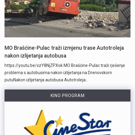
MO Brašćine-Pulac traži izmjenu trase Autotroleja
nakon izlijetanja autobusa
https://youtu.be/xzY8NjZPXok MO Brašćine-Pulac traži rješenje
problema s autobusima nakon izlijetanja na Drenovskom
putuNakon izlijetanja autobusa Autotroleja…
KINO PROGRAM