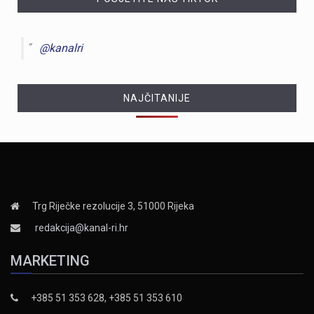
@kanalri
NAJČITANIJE
Trg Riječke rezolucije 3, 51000 Rijeka
redakcija@kanal-ri.hr
MARKETING
+385 51 353 628, +385 51 353 610