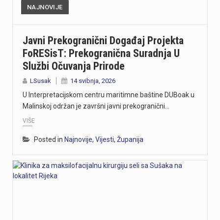
NAJNOVIJE
Javni Prekogranični Događaj Projekta
FoRESisT: Prekogranična Suradnja U
Službi Očuvanja Prirode
LSusak
14 svibnja, 2026
U Interpretacijskom centru maritimne baštine DUBoak u
Malinskoj održan je završni javni prekogranični…
VIŠE
Posted in
Najnovije
,
Vijesti
,
Županija