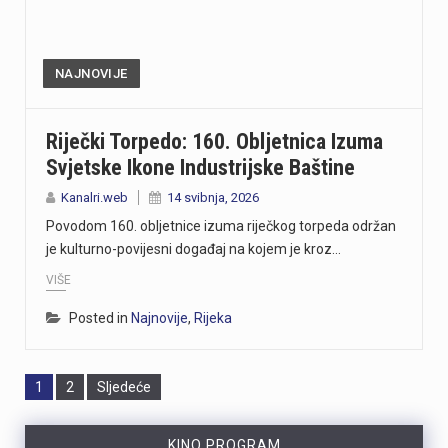
NAJNOVIJE
Riječki Torpedo: 160. Obljetnica Izuma
Svjetske Ikone Industrijske Baštine
Kanalri.web
14 svibnja, 2026
Povodom 160. obljetnice izuma riječkog torpeda održan
je kulturno-povijesni događaj na kojem je kroz…
VIŠE
Posted in
Najnovije
,
Rijeka
Page
Page
1
2
Sljedeće
KINO PROGRAM