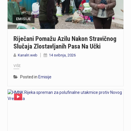
https://youtu.be/-_V3gJvjFjc Trodnevno obilježavanje Dana pobjede i 31. obljetnice Oluje u Rijeci zaključeno je bakljadom na Molo longu, gdje je zapaljeno 222 baklje za poginule branitelje Primorsko-goranske županije. Uz prigodni program, polaganje vijenaca i koncert grupe Opća opasnost, Rijeka je dostojanstveno obilježila najvažniji datum novije hrvatske povijesti. Više u videoprilogu:
https://youtu.be/TrD_YDDOMIw Nogometaši Rijeke večeras u 20 sati i 45 minuta na stadionu Rujevica igraju utakmicu trećeg kola kvalifikacija za Konferencijsku ligu protiv finskog Ilvesa. Trener Matjaž Kek i igrač Branko Pavić naglašavaju kako u Europi nema mjesta za prosječnost te da ih očekuje teška utakmica protiv suparnika koji se dobro brani i kvalitetno izlazi u tranziciju. Cilj Rijeke je ostvariti što veću rezultatsku razliku u susretu koji traje najmanje 180 minuta. Više u videoprilogu:
EMISIJE
Zbog dugotrajnog sušnog razdoblja i nepovoljnih hidroloških prilika na riječkom području, Grad Rijeka i Komunalno društvo Vodovod i kanalizacija uputili su apel javnosti. Građani, gospodarstvo, turistički sektor i svi ostali korisnici pozivaju se na odgovorno i racionalno korištenje vode. Vodoopskrba je u ovom trenutku stabilna te su osigurane dostatne količine zdravstveno ispravne vode za ljudsku potrošnju. Međutim, raspoložive zalihe vode postupno se smanjuju, dok je vodoopskrbni sustav izložen povećanom opterećenju. Iz tog se razloga preventivno poziva na dobrovoljnu štednju kako bi se očuvala stabilnost sustava tijekom ostatka ljeta. Ovogodišnje hidrološke prilike znatno su nepovoljnije od uobičajenih. Nakon obilnog početka godine uslijedili su izrazito sušni proljetni mjeseci. Količina oborina tijekom svibnja, lipnja i srpnja nije bila dovoljna za značajnije obnavljanje podzemnih vodnih zaliha, zbog čega se riječki vodoopskrbni sustav dulje nego inače oslanja na crpljenje vode iz priobalnih izvorišta. Unatoč nepovoljnim prilikama, razloga za zabrinutost nema. Trenutačno nema potrebe za uvođenjem ograničenja korištenja vode niti za redukcijama u vodoopskrbi. Ipak, nastavak sušnog razdoblja i najave iznadprosječno visokih temperatura zahtijevaju odgovorno upravljanje raspoloživim vodnim resursima. Preporuke za korisnike Cilj izdanih preporuka je smanjiti ukupnu dnevnu potrošnju vode za 10 do 15 posto, što se može ostvariti jednostavnim promjenama svakodnevnih navika. ne zalijevaju…
Riječani Pomažu Azilu Nakon Stravičnog
Slučaja Zlostavljanih Pasa Na Učki
Turistička zajednica Kvarnera pokrenula je novi video serijal pod nazivom Nona Chef. Projekt se temelji na receptima koji se prenose generacijama. Nastali su od lokalnih namirnica iz mora, s otoka, iz gorja i vrtova. Cilj projekta je očuvanje kvarnerske gastronomske baštine. Recepti trebaju ostati dio svakodnevice novih generacija. Serijal upoznaje gledatelje s autentičnim kvarnerskim nonama. Prikazuje njihove obiteljske recepte i priče. Uz recepte, video susreti donose mirise domaće kuhinje. Važan dio serijala čine i lokalni dijalekti. Epizode donose izvorne izraze, sjećanja i životne priče. Svaka nova epizoda predstavlja novi recept i novo lice Kvarnera. Godina Europske regije gastronomije bila je povod za projekt. "Nadamo se da će naše none – i poneki nono - mnogima biti najljepši poziv da posjete Kvarner i upoznaju ga kroz njegove okuse", izjavila je Marijana Kalčić. Direktorica TZ Kvarnera ističe važnost ove priče. Projekt dočarava običaje i način života regije. Najave na društvenim mrežama već imaju pozitivne komentare. Publika time pokazuje da cijeni autentične priče.Serijal se može pratiti na digitalnim kanalima TZ Kvarnera. Prvi video i najava dostupni su na Instagram profilu. Poveznice na najavu serijala Nona Chef i na prvi video: https://www.instagram.com/p/DbsDD-KsUCJ/
Kanalri.web
14 svibnja, 2026
U razdoblju od 1. do 5. kolovoza na području Policijske uprave primorsko-goranske zabilježeno je devet provalnih krađa u domove, od kojih su tri ostale u pokušaju. Kaznena djela počinjena su u centru Rijeke, na Trsatu, na području općine Čavle te na otocima Rabu i Krku. Nepoznati počinitelji su iz stambenih objekata otuđili novac, nakit i satove. Ukupna materijalna šteta procjenjuje se na više desetaka tisuća eura. Policijski službenici intenzivno tragaju za počiniteljima i otuđenim predmetima, a građanima donosimo službene savjete za zaštitu domova. Mehanička i tehnička zaštita Kvalitetna stolarija i brave: Ugradite protuprovalna vrata s kvalitetnim cilindrom i višestrukim zaključavanjem. Postavite dodatne zasune na prozore i balkonska vrata. Rasvjeta na senzor: Postavite senzorsku vanjsku rasvjetu ispred ulaza, u dvorištu i na balkonima jer provalnici izbjegavaju osvijetljena mjesta. Alarm i videonadzor: Vidljivo postavljene kamere i naljepnice upozorenja o alarmu djeluju kao snažan odvraćajući faktor. Svakodnevne navike Uvijek zaključavajte vrata: Zaključajte ulazna vrata i zatvorite prozore čak i kada odlazite na samo nekoliko minuta. Bez skrivenih ključeva: Nikada ne ostavljajte ključeve ispod otirača, u teglama za cvijeće ili iznad vrata. Provjera identiteta: Ne otvarajte vrata nepoznatim osobama dok ne utvrdite tko su Savjeti za dulja izbivanja i putovanja Stvorite privid prisutnosti: Zamolite…
VIŠE
Posted in
Emisije