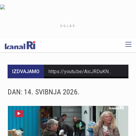
OGLAS
IZDVAJAMO
https://youtu.be/AicJRDuKNkg Na Grobniku već petu godinu radi prvi hrvatski interaktivni muzej trkaćih automobila, nastao iz izložbe pokrenute tijekom pandemije. Posebnost muzeja, koji vodi vlasnik Dorijan Kljun, jest u tome što posjetitelji mogu sjesti u vozila i čuti zvuk upaljenih motora, budući da većina eksponata i danas vozi utrke. Muzej privlači posjetitelje iz cijele Europe, a za 23. kolovoza najavljeno je drugo izdanje Grobnik Car Showa uz defile od sedamdesetak vozila i predstavljanje domaćih gastro specijaliteta. Više u videoprilogu:
HMNK Rijeka započeo je prodaju članskih iskaznica i sezonskih pretplata za novu futsal sezonu, koja će biti otvorena velikim derbijem protiv Hajduka u Sportskoj dvorani Zamet.Kupnja sezonske pretplate moguća je isključivo za članove kluba. Cijena pretplate iznosi 90 eura, dok djeca do 15 godina i osobe starije od 65 godina mogu svoju pretplatu kupiti po povlaštenoj cijeni od 45 eura.Sva mjesta u dvorani bit će numerirana, pa će svaki navijač prilikom kupnje odabrati svoje mjesto koje će ga čekati tijekom cijele sezone.Najmlađi navijači također imaju poseban razlog za dolazak u Zamet. Djeca do 10 godina imat će besplatan ulaz u posebno organiziran dječji sektor, osmišljen kako bi i oni mogli uživati u vrhunskom futsalu u sigurnom i prilagođenom okruženju.Nova sezona donosi i novo natjecanje - Liga kup, zbog čega u klubu očekuju najmanje 15 domaćih utakmica. To znači da će vlasnici sezonskih pretplata svaku utakmicu pratiti po cijeni od samo šest eura, odnosno tri eura za djecu i osobe starije od 65 godina, uz mogućnost da taj iznos bude i manji ako Rijeka izbori dodatne domaće susrete.Sezonske pretplate mogu se kupiti isključivo putem platforme Ticket4You. Digitalna ulaznica bit će dostavljena na e-mail adresu kupca, dok će fizičku člansku iskaznicu navijači…
DAN:
14. SVIBNJA 2026.
https://youtu.be/bbJS07ZGQeU Tridesetosmogodišnji Denis Vejzović iz Hrvatske doživio je puknuće aneurizme u Irskoj, a obitelj ima manje od dana prije nego što liječnici u Corku isključe aparate za održavanje života. Liječnički tim donosi odluku o isključivanju, a obitelj hitno traži medicinski prijevoz i bolnicu u Hrvatskoj te prikuplja pomoć preko GoFundMe aplikacije.Donacije za pomoć obitelji i organizaciju liječničkog prijevoza mogu se uplatiti putem GoFundMe platforme. https://www.gofundme.com/f/help-denis-fight-for-his-life?lang=en_US&ts=1785938768 Više u videoprilogu:
https://youtu.be/Ms7A82drFtA
https://youtu.be/mldUU0Knk1Y U prometnoj nesreći u Rijeci teško je ozlijeđena 75-godišnja pješakinja, dok je 80-godišnji pješak prošao s lakšim ozljedama. Na njih je na pješačkom prijelazu naletio autobus kojim je upravljao 54-godišnji vozač. Nesreća se dogodila u utorak, 4. kolovoza, oko 18 sati na raskrižju Ulice Ivana Zajca i Ribarske ulice.