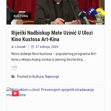
https://youtu.be/mldUU0Knk1Y U prometnoj nesreći u Rijeci teško je ozlijeđena 75-godišnja pješakinja, dok je 80-godišnji pješak prošao s lakšim ozljedama. Na njih je na pješačkom prijelazu naletio autobus kojim je upravljao 54-godišnji vozač. Nesreća se dogodila u utorak, 4. kolovoza, oko 18 sati na raskrižju Ulice Ivana Zajca i Ribarske ulice.
https://youtu.be/-_V3gJvjFjc Trodnevno obilježavanje Dana pobjede i 31. obljetnice Oluje u Rijeci zaključeno je bakljadom na Molo longu, gdje je zapaljeno 222 baklje za poginule branitelje Primorsko-goranske županije. Uz prigodni program, polaganje vijenaca i koncert grupe Opća opasnost, Rijeka je dostojanstveno obilježila najvažniji datum novije hrvatske povijesti. Više u videoprilogu:
KULTURA
https://youtu.be/TrD_YDDOMIw Nogometaši Rijeke večeras u 20 sati i 45 minuta na stadionu Rujevica igraju utakmicu trećeg kola kvalifikacija za Konferencijsku ligu protiv finskog Ilvesa. Trener Matjaž Kek i igrač Branko Pavić naglašavaju kako u Europi nema mjesta za prosječnost te da ih očekuje teška utakmica protiv suparnika koji se dobro brani i kvalitetno izlazi u tranziciju. Cilj Rijeke je ostvariti što veću rezultatsku razliku u susretu koji traje najmanje 180 minuta. Više u videoprilogu:
Riječki Nadbiskup Mate Uzinić U Ulozi
Kino Kustosa Art-Kina
Zbog dugotrajnog sušnog razdoblja i nepovoljnih hidroloških prilika na riječkom području, Grad Rijeka i Komunalno društvo Vodovod i kanalizacija uputili su apel javnosti. Građani, gospodarstvo, turistički sektor i svi ostali korisnici pozivaju se na odgovorno i racionalno korištenje vode. Vodoopskrba je u ovom trenutku stabilna te su osigurane dostatne količine zdravstveno ispravne vode za ljudsku potrošnju. Međutim, raspoložive zalihe vode postupno se smanjuju, dok je vodoopskrbni sustav izložen povećanom opterećenju. Iz tog se razloga preventivno poziva na dobrovoljnu štednju kako bi se očuvala stabilnost sustava tijekom ostatka ljeta. Ovogodišnje hidrološke prilike znatno su nepovoljnije od uobičajenih. Nakon obilnog početka godine uslijedili su izrazito sušni proljetni mjeseci. Količina oborina tijekom svibnja, lipnja i srpnja nije bila dovoljna za značajnije obnavljanje podzemnih vodnih zaliha, zbog čega se riječki vodoopskrbni sustav dulje nego inače oslanja na crpljenje vode iz priobalnih izvorišta. Unatoč nepovoljnim prilikama, razloga za zabrinutost nema. Trenutačno nema potrebe za uvođenjem ograničenja korištenja vode niti za redukcijama u vodoopskrbi. Ipak, nastavak sušnog razdoblja i najave iznadprosječno visokih temperatura zahtijevaju odgovorno upravljanje raspoloživim vodnim resursima. Preporuke za korisnike Cilj izdanih preporuka je smanjiti ukupnu dnevnu potrošnju vode za 10 do 15 posto, što se može ostvariti jednostavnim promjenama svakodnevnih navika. ne zalijevaju…
LSusak
27 svibnja, 2026
Turistička zajednica Kvarnera pokrenula je novi video serijal pod nazivom Nona Chef. Projekt se temelji na receptima koji se prenose generacijama. Nastali su od lokalnih namirnica iz mora, s otoka, iz gorja i vrtova. Cilj projekta je očuvanje kvarnerske gastronomske baštine. Recepti trebaju ostati dio svakodnevice novih generacija. Serijal upoznaje gledatelje s autentičnim kvarnerskim nonama. Prikazuje njihove obiteljske recepte i priče. Uz recepte, video susreti donose mirise domaće kuhinje. Važan dio serijala čine i lokalni dijalekti. Epizode donose izvorne izraze, sjećanja i životne priče. Svaka nova epizoda predstavlja novi recept i novo lice Kvarnera. Godina Europske regije gastronomije bila je povod za projekt. "Nadamo se da će naše none – i poneki nono - mnogima biti najljepši poziv da posjete Kvarner i upoznaju ga kroz njegove okuse", izjavila je Marijana Kalčić. Direktorica TZ Kvarnera ističe važnost ove priče. Projekt dočarava običaje i način života regije. Najave na društvenim mrežama već imaju pozitivne komentare. Publika time pokazuje da cijeni autentične priče.Serijal se može pratiti na digitalnim kanalima TZ Kvarnera. Prvi video i najava dostupni su na Instagram profilu. Poveznice na najavu serijala Nona Chef i na prvi video: https://www.instagram.com/p/DbsDD-KsUCJ/
Novo izdanje Kino kustosa – popularnog programa Art-
kina u sklopu kojeg osoba iz javnog života bira,…
VIŠE
Posted in
Kultura
,
Najnovije