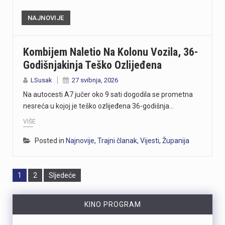
NAJNOVIJE
Kombijem Naletio Na Kolonu Vozila, 36-
Godišnjakinja Teško Ozlijeđena
LSusak
27 svibnja, 2026
Na autocesti A7 jučer oko 9 sati dogodila se prometna
nesreća u kojoj je teško ozlijeđena 36-godišnja…
VIŠE
Posted in
Najnovije
,
Trajni članak
,
Vijesti
,
Županija
Page
Page
1
2
Sljedeće
KINO PROGRAM