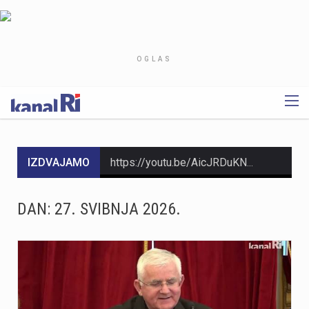
OGLAS
IZDVAJAMO
https://youtu.be/AicJRDuKNkg Na Grobniku već petu godinu radi prvi hrvatski interaktivni muzej trkaćih automobila, nastao iz izložbe pokrenute tijekom pandemije. Posebnost muzeja, koji vodi vlasnik Dorijan Kljun, jest u tome što posjetitelji mogu sjesti u vozila i čuti zvuk upaljenih motora, budući da većina eksponata i danas vozi utrke. Muzej privlači posjetitelje iz cijele Europe, a za 23. kolovoza najavljeno je drugo izdanje Grobnik Car Showa uz defile od sedamdesetak vozila i predstavljanje domaćih gastro specijaliteta. Više u videoprilogu:
Noćas, 7. Kolovoza u 1 sat i 20 minuta Seizmološka služba zabilježila je umjeren potres s epicentrom 11 km jugoistočno od Novog Vinodolskog. Magnituda potresa iznosila je 3.5 po Richteru, a intenzitet u epicentru iznosio je IV-V stupnja EMS ljestvice. Za sada nema informacija o materijalnoj šteti. Podrhtavanje su osjetili i građani na širem području Crikvenice, Krka i Senja
DAN:
27. SVIBNJA 2026.
HMNK Rijeka započeo je prodaju članskih iskaznica i sezonskih pretplata za novu futsal sezonu, koja će biti otvorena velikim derbijem protiv Hajduka u Sportskoj dvorani Zamet.Kupnja sezonske pretplate moguća je isključivo za članove kluba. Cijena pretplate iznosi 90 eura, dok djeca do 15 godina i osobe starije od 65 godina mogu svoju pretplatu kupiti po povlaštenoj cijeni od 45 eura.Sva mjesta u dvorani bit će numerirana, pa će svaki navijač prilikom kupnje odabrati svoje mjesto koje će ga čekati tijekom cijele sezone.Najmlađi navijači također imaju poseban razlog za dolazak u Zamet. Djeca do 10 godina imat će besplatan ulaz u posebno organiziran dječji sektor, osmišljen kako bi i oni mogli uživati u vrhunskom futsalu u sigurnom i prilagođenom okruženju.Nova sezona donosi i novo natjecanje - Liga kup, zbog čega u klubu očekuju najmanje 15 domaćih utakmica. To znači da će vlasnici sezonskih pretplata svaku utakmicu pratiti po cijeni od samo šest eura, odnosno tri eura za djecu i osobe starije od 65 godina, uz mogućnost da taj iznos bude i manji ako Rijeka izbori dodatne domaće susrete.Sezonske pretplate mogu se kupiti isključivo putem platforme Ticket4You. Digitalna ulaznica bit će dostavljena na e-mail adresu kupca, dok će fizičku člansku iskaznicu navijači…
https://youtu.be/bbJS07ZGQeU Tridesetosmogodišnji Denis Vejzović iz Hrvatske doživio je puknuće aneurizme u Irskoj, a obitelj ima manje od dana prije nego što liječnici u Corku isključe aparate za održavanje života. Liječnički tim donosi odluku o isključivanju, a obitelj hitno traži medicinski prijevoz i bolnicu u Hrvatskoj te prikuplja pomoć preko GoFundMe aplikacije.Donacije za pomoć obitelji i organizaciju liječničkog prijevoza mogu se uplatiti putem GoFundMe platforme. https://www.gofundme.com/f/help-denis-fight-for-his-life?lang=en_US&ts=1785938768 Više u videoprilogu:
https://youtu.be/Ms7A82drFtA