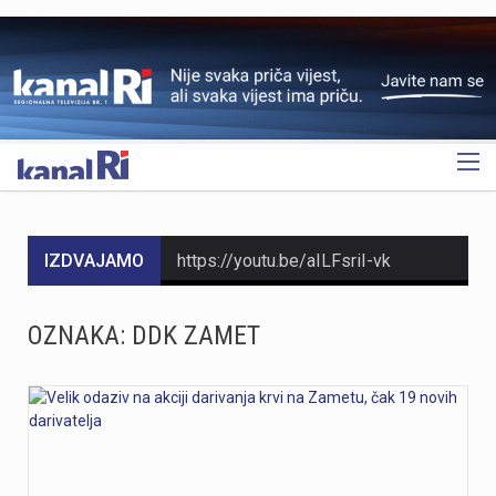
OGLAS
IZDVAJAMO
https://youtu.be/aILFsriI-vk
https://youtu.be/dUeukmccp5w U gospodarskoj zoni Volnik pokraj Cresa svečano je obilježen početak izgradnje novog vatrogasnog doma, što predstavlja jedan od najvažnijih infrastrukturnih projekata za tamošnje vatrogastvo. Umjesto kamena temeljca, u temelje je položena kutija s vatrogasnom sjekiricom, mlaznicom i drugim predmetima, a događaju su prisustvovali gradonačelnik Cresa Marin Gregorović te dužnosnici i članovi vatrogasnih društava. Više u videoprilogu:
OZNAKA:
DDK ZAMET
https://youtu.be/MxppqkGISgM U umjetničkom paviljonu Juraj Šporer u Opatiji otvorena je izložba Pop arta pred gotovo 800 posjetitelja, nakon čega je održano i stručno vodstvo. Djela dolaze iz jedne od najvećih privatnih zbirki u Austriji koju su 1960-ih pokrenuli Peter Infeld i njegova majka, a uključuje i radove Andyja Warhola. Izložba ostaje otvorena do 27. rujna i može se razgledati svakim danom od 10 do 22 sata. Više u videoprilogu:
Veći šumski požar koji je u petak predvečer izbio kod Zlobina , uz željezničku prugu Rijeka–Zagreb, tijekom noći je lokaliziran. Širenja požara više nema, a vatrogasci nastavljaju s dogašivanjem.U akciji je tijekom noći sudjelovalo oko 40 vatrogasaca, a u subotu ujutro na terenu ih je ostalo desetak. Zbog nepristupačnog terena angažiran je i vlak za opskrbu vatrogasaca vodom, dok se stanje na požarištu nadzire dronom. Foto:Vatrogasci Rijeka
https://youtu.be/LjEOo1QMD1E Nogometaši Rijeke pobijedili su finski Ilves u prvoj utakmici 3. kola kvalifikacija za Konferencijsku ligu pogotkom Nike Jankovića u 16. minuti. Unatoč minimalnoj prednosti s kojom putuju na uzvrat, trener Matjaž Kek izrazio je zabrinutost zbog manjka realizacije i nervoze u igri. Uzvratna utakmica igra se u Finskoj u četvrtak, 13. kolovoza s početkom u 18 sati. Više u videoprilogu: