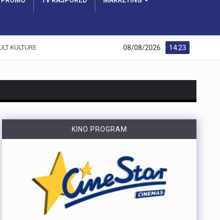
PROMO
TV RASPORED
MARKETING
08/08/2026
14:23
ULT KULTURE
https://youtu.be/dUeukmccp5w U gospodarskoj zoni Volnik pokraj Cresa svečano je obilježen početak izgradnje novog vatrogasnog doma, što predstavlja jedan od najvažnijih infrastrukturnih projekata za tamošnje vatrogastvo. Umjesto kamena temeljca, u temelje je položena kutija s vatrogasnom sjekiricom, mlaznicom i drugim predmetima, a događaju su prisustvovali gradonačelnik Cresa Marin Gregorović te dužnosnici i članovi vatrogasnih društava. Više u videoprilogu:
KINO PROGRAM
https://youtu.be/MxppqkGISgM U umjetničkom paviljonu Juraj Šporer u Opatiji otvorena je izložba Pop arta pred gotovo 800 posjetitelja, nakon čega je održano i stručno vodstvo. Djela dolaze iz jedne od najvećih privatnih zbirki u Austriji koju su 1960-ih pokrenuli Peter Infeld i njegova majka, a uključuje i radove Andyja Warhola. Izložba ostaje otvorena do 27. rujna i može se razgledati svakim danom od 10 do 22 sata. Više u videoprilogu:
Veći šumski požar koji je u petak predvečer izbio kod Zlobina , uz željezničku prugu Rijeka–Zagreb, tijekom noći je lokaliziran. Širenja požara više nema, a vatrogasci nastavljaju s dogašivanjem.U akciji je tijekom noći sudjelovalo oko 40 vatrogasaca, a u subotu ujutro na terenu ih je ostalo desetak. Zbog nepristupačnog terena angažiran je i vlak za opskrbu vatrogasaca vodom, dok se stanje na požarištu nadzire dronom. Foto:Vatrogasci Rijeka
https://youtu.be/LjEOo1QMD1E Nogometaši Rijeke pobijedili su finski Ilves u prvoj utakmici 3. kola kvalifikacija za Konferencijsku ligu pogotkom Nike Jankovića u 16. minuti. Unatoč minimalnoj prednosti s kojom putuju na uzvrat, trener Matjaž Kek izrazio je zabrinutost zbog manjka realizacije i nervoze u igri. Uzvratna utakmica igra se u Finskoj u četvrtak, 13. kolovoza s početkom u 18 sati. Više u videoprilogu:
https://youtu.be/qV4DNBJPlKw Zbog dugotrajne suše i smanjenja izdašnosti izvora, KD Vodovod i kanalizacija apelira na racionalno korištenje vode na riječkom području, iako su trenutne zalihe dostatne i nema potrebe za redukcijama. Cilj preporučenih mjera, koje uključuju zabranu zalijevanja travnjaka i pranja automobila, jest smanjenje dnevne potrošnje za 10 do 15 posto. Više u videoprilogu: