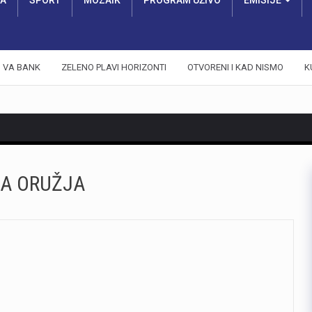
RA
SPORT
MOZAIK
PROGRAM UŽIVO
EMISIJE
VA BANK
ZELENO PLAVI HORIZONTI
OTVORENI I KAD NISMO
K
A ORUŽJA