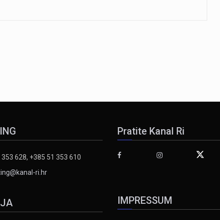
ING
Pratite Kanal Ri
 353 628, +385 51 353 610
ing@kanal-ri.hr
IMPRESSUM
IJA