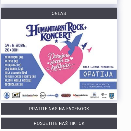
https://youtu.be/CrhVZbwhS7g Šire područje Novog Vinodolskog i Rijeku noćas oko 1:20 sati pogodio je potres magnitude 3,5 po Richteru s epicentrom 11 kilometara jugoistočno od Novog Vinodolskog. Budući da se Primorsko-goranska županija nalazi na nizu aktivnih rasjeda, ovakvi potresi nisu neuobičajeni, a stručnjaci procjenuju da maksimalna magnituda na riječkom i primorskom području može iznositi oko 6 po Richteru. Više u videoprilogu:
OGLAS
Tijekom posljednja dva dana na širem matuljskom području i otoku Krku izbila su dva požara u kojima je nastala materijalna šteta, dok je u jednom slučaju jedna osoba ozlijeđena. Policijski službenici su u suradnji s protupožarnim inspektorom obavili očevide kojima su utvrđeni uzroci nastanka ovih požara. Požar na širem matuljskom području izbio je 5. kolovoza oko 21:30 sati u pomoćnom objektu kuće, a ugasili su ga vatrogasci Javne vatrogasne postrojbe (JVP) Opatija. Očevidom je utvrđeno da je uzrok požara tehničke naravi, točnije kvar na električnim instalacijama u predjelu krovišta. U požaru je izgorio gornji dio pomoćnog objekta zajedno s krovištem, a materijalna šteta procjenjuje se na više desetaka tisuća eura. Drugi požar izbio je 6. kolovoza oko 4:20 sati u obiteljskoj kući na otoku Krku. Na intervenciju su izašli vatrogasci JVP Krk, a u požaru je ozlijeđena 50-godišnjakinja. Očevidom je utvrđeno da je do požara najvjerojatnije došlo uslijed curenja plina zbog tehničkog kvara na spoju crijeva i plinske boce. Plinska smjesa u prostoru kuhinje zapalila se nakon što je prilikom paljenja svjetla došlo do stvaranja iskre. Nakon obavljenih očevida, policija poziva građane da redovito pregledavaju i održavaju električne i plinske instalacije te plinske uređaje. Također se savjetuje da se svi…
Posade policijskih plovila Postaje pomorske policije u proteklih su tjedan dana evidentirale 61 prekršaj nedozvoljenog glisiranja. Svi utvrđeni prekršaji odnosili su se na glisiranje na udaljenosti manjoj od 300 metara od obale. Prekršaji su zabilježeni u akvatoriju otoka Krka, Raba i Cresa te na području Kraljevice. Zbog počinjenih prekršaja policija je sankcionirala državljane 12 različitih zemalja. Među njima je najviše državljana Slovenije i Njemačke, po 15 iz svake države. Kazne su izrečene i za devet državljana Austrije, šest državljana Italije, pet državljana Hrvatske te četiri državljana Mađarske. Sankcionirana su i po dva državljana Slovačke, kao i po jedan državljanin iz Rumunjske, Belgije, Poljske, Srbije i Češke. Svim počiniteljima izrečene su novčane kazne sukladno odredbama Pomorskog zakonika. Policijski službenici pomorske policije nastavit će provoditi pojačane nadzore na moru kako bi se povećala sigurnost svih sudionika u pomorskom prometu. Ujedno se pozivaju svi nautičari da se strogo pridržavaju propisa i vode računa o sigurnosti kupača i drugih osoba na moru, s posebnim naglaskom na zabranu glisiranja na udaljenosti manjoj od 300 metara od obale.
PRATITE NAS NA FACEBOOK
POSJETITE NAŠ TIKTOK