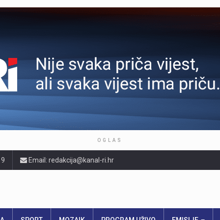
OGLAS
19
Email: redakcija@kanal-ri.hr