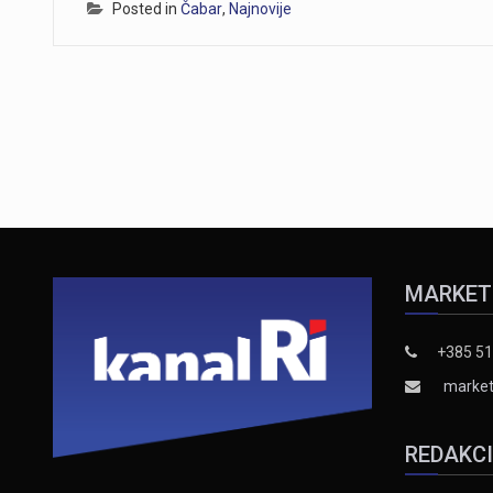
Posted in
Čabar
,
Najnovije
MARKET
+385 51
market
REDAKC