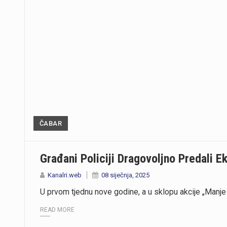
https://youtu.be/T5evucKJLOw
ČABAR
Građani Policiji Dragovoljno Predali E
Kanalri.web
08 siječnja, 2025
U prvom tjednu nove godine, a u sklopu akcije „Manje 
READ MORE