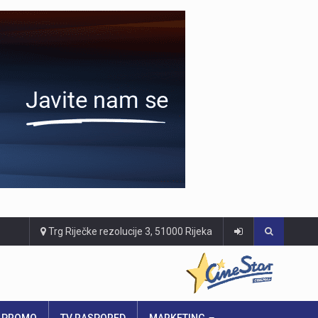
Trg Riječke rezolucije 3, 51000 Rijeka