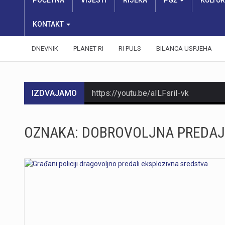
POČETNA
VIJESTI
RIJEKA
PGŽ
KULTU
KONTAKT
DNEVNIK
PLANET RI
RI PULS
BILANCA USPJEHA
IZDVAJAMO
https://youtu.be/aILFsriI-vk
OZNAKA:
DOBROVOLJNA PREDAJ