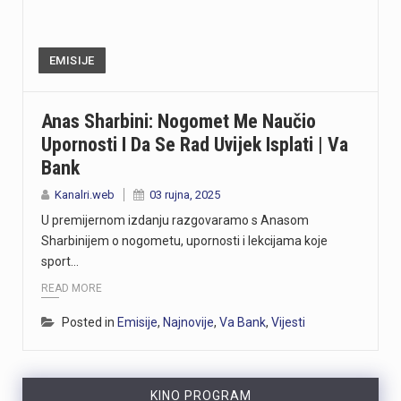
EMISIJE
Anas Sharbini: Nogomet Me Naučio
Upornosti I Da Se Rad Uvijek Isplati | Va
Bank
Kanalri.web
03 rujna, 2025
U premijernom izdanju razgovaramo s Anasom
Sharbinijem o nogometu, upornosti i lekcijama koje
sport…
READ MORE
Posted in
Emisije
,
Najnovije
,
Va Bank
,
Vijesti
KINO PROGRAM