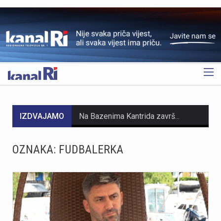
OGLAS
IZDVAJAMO
Na Bazenima Kantrida završeni su opsežni radovi obnove vrijedni 366.190 eura. Projekt je obuhvatio sanaciju lučne konstrukcije rasvjete vanjskog olimpijskog bazena, ugradnju LED rasvjete i djelomičnu sanaciju školjke bazena, čime su unaprijeđeni sigurnost, funkcionalnost i energetska učinkovitost jednog od najznačajnijih riječkih sportskih objekata.Radovi su provedeni od 20. travnja do 7. srpnja, a obuhvatili su sanaciju i antikorozivnu zaštitu lučne konstrukcije rasvjete vanjskog olimpijskog bazena. Vrijednost antikorozivne zaštite iznosila je 302.500 eura s PDV-om, dok ukupna vrijednost svih izvedenih radova na kompleksu Bazeni Kantrida iznosi 366.190 eura.Posebna važnost ovog zahvata proizlazi iz činjenice da je riječ o prvoj cjelovitoj sanaciji i antikorozivnoj zaštiti lučne čelične konstrukcije od izgradnje otvorenog olimpijskog bazena 1972. godine. Radovima su osigurani dugoročna sigurnost, stabilnost i pouzdanost konstrukcije.Projekt je obuhvatio sanaciju armiranobetonskih temelja, bravarske popravke čeličnih elemenata lukova, rasvjetne platforme, revizijskog stubišta i ograda, pjeskarenje svih čeličnih elemenata te izvedbu cjelovitog sustava antikorozivne zaštite u skladu s projektom sanacije.Tijekom izvođenja radova iskorištena je već postavljena skela za zamjenu postojećih reflektora novom generacijom LED rasvjete. Nova rasvjeta omogućuje kvalitetnije uvjete za treninge, natjecanja i druge programe, uz manju potrošnju električne energije i niže troškove održavanja. Procijenjeni povrat ulaganja u LED rasvjetu kraći je od tri godine.Nakon završetka radova…
https://youtu.be/AicJRDuKNkg Na Grobniku već petu godinu radi prvi hrvatski interaktivni muzej trkaćih automobila, nastao iz izložbe pokrenute tijekom pandemije. Posebnost muzeja, koji vodi vlasnik Dorijan Kljun, jest u tome što posjetitelji mogu sjesti u vozila i čuti zvuk upaljenih motora, budući da većina eksponata i danas vozi utrke. Muzej privlači posjetitelje iz cijele Europe, a za 23. kolovoza najavljeno je drugo izdanje Grobnik Car Showa uz defile od sedamdesetak vozila i predstavljanje domaćih gastro specijaliteta. Više u videoprilogu:
OZNAKA:
FUDBALERKA
Niko Janković u 16. minuti utakmice naštimao je nišanske sprave, sjajan udarac s ruba kaznenog prostora donio je Rijeci prednost pred uzvratnu utakmicu.– Bili smo dominantni kroz utakmicu, šteta što nismo zabili još jedan gol, rekao je Niko Janković nakon pobjede na Rujevici.Niko se na početku tekuće sezone vratio s posudbe iz Slovana iz Bratislave.– Želio bi posvetiti gol našem šefu, on me je vratio u Rijeku, bez njega se ne bi vratio u Rijeku. Nadam se da će ih biti još i da ćemo kao ekipa izgledati moćno i dominantno, ustvrdio je Niko Janković.( NK Rijeka)
Noćas, 7. Kolovoza u 1 sat i 20 minuta Seizmološka služba zabilježila je umjeren potres s epicentrom 11 km jugoistočno od Novog Vinodolskog. Magnituda potresa iznosila je 3.5 po Richteru, a intenzitet u epicentru iznosio je IV-V stupnja EMS ljestvice. Za sada nema informacija o materijalnoj šteti. Podrhtavanje su osjetili i građani na širem području Crikvenice, Krka i Senja
HMNK Rijeka započeo je prodaju članskih iskaznica i sezonskih pretplata za novu futsal sezonu, koja će biti otvorena velikim derbijem protiv Hajduka u Sportskoj dvorani Zamet.Kupnja sezonske pretplate moguća je isključivo za članove kluba. Cijena pretplate iznosi 90 eura, dok djeca do 15 godina i osobe starije od 65 godina mogu svoju pretplatu kupiti po povlaštenoj cijeni od 45 eura.Sva mjesta u dvorani bit će numerirana, pa će svaki navijač prilikom kupnje odabrati svoje mjesto koje će ga čekati tijekom cijele sezone.Najmlađi navijači također imaju poseban razlog za dolazak u Zamet. Djeca do 10 godina imat će besplatan ulaz u posebno organiziran dječji sektor, osmišljen kako bi i oni mogli uživati u vrhunskom futsalu u sigurnom i prilagođenom okruženju.Nova sezona donosi i novo natjecanje - Liga kup, zbog čega u klubu očekuju najmanje 15 domaćih utakmica. To znači da će vlasnici sezonskih pretplata svaku utakmicu pratiti po cijeni od samo šest eura, odnosno tri eura za djecu i osobe starije od 65 godina, uz mogućnost da taj iznos bude i manji ako Rijeka izbori dodatne domaće susrete.Sezonske pretplate mogu se kupiti isključivo putem platforme Ticket4You. Digitalna ulaznica bit će dostavljena na e-mail adresu kupca, dok će fizičku člansku iskaznicu navijači…