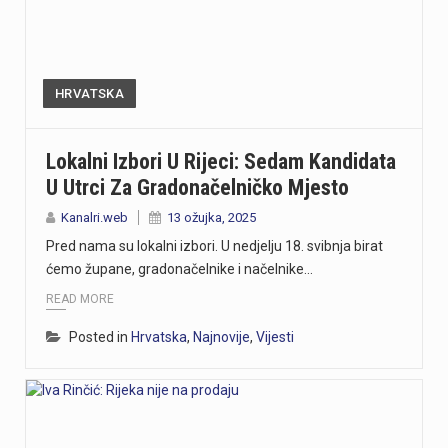
HRVATSKA
Lokalni Izbori U Rijeci: Sedam Kandidata
U Utrci Za Gradonačelničko Mjesto
Kanalri.web
13 ožujka, 2025
Pred nama su lokalni izbori. U nedjelju 18. svibnja birat
ćemo župane, gradonačelnike i načelnike…
READ MORE
Posted in
Hrvatska
,
Najnovije
,
Vijesti