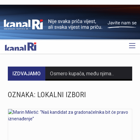
OGLAS
IZDVAJAMO
Osmero kupača, među njima i troje djece, ostalo je pod stablom koje se srušilo na plaži Balustrada u Crikvenici. Srećom, sve je završilo na ogrebotinama. Bor je puknuo u samom korijenu oko 11:10. Kupači su se uspjeli izvući ispod stabla prije dolaska hitne pomoći. Imaju tek površinske ozljede, navodi PU primorsko-goranska. Pod stablom je završilo četvero hrvatskih i četvero čeških državljana ,piše Tunera.info. Cijeli tekst pročitajte na linku https://tunera.info/stablo-palo-na-osmero-kupaca-medu-njima-i-troje-djece-na-plazi-u-crikvenici/ foto: Tunera info
Dvadesetdvogodišnji krilni nogometaš Yusuf Kabadayı novi je igrač HNK Rijeka, kamo stiže na posudbu iz Augsburga do kraja sezone uz mogućnost otkupa. Kabadayı se najbolje snalazi na poziciji lijevog krila, a karakteriziraju ga brzina, snaga i direktnost u igri prema naprijed, čime će osnažiti konkurenciju u napadu momčadi s Rujevice. Ovaj igrač prošao je nogometno odrastanje u sustavu Bayerna u Njemačkoj, dok je seniorsko iskustvo stjecao kroz nastupe za njemačke klubove Schalke i Augsburg te turski Gaziantep. Na reprezentativnom planu, Kabadayı je prvo bio član mladih reprezentacija Turske, nakon čega je počeo nastupati za mlade reprezentacije Njemačke.
OZNAKA:
LOKALNI IZBORI
Sinoć oko 20:45 sati na području Pećina u Rijeci došlo je do urušavanja dijela betonske ploče na ruševnom pomoćnom objektu, pri čemu su ozlijeđene dvije maloljetne osobe od njih četvero koje su se popele na objekt. Ozlijeđene osobe prevezene su u KBC Rijeka radi pružanja liječničke pomoći, dok policija nastavlja s utvrđivanjem svih okolnosti događaja.
https://youtu.be/JtPQjNwTObk
https://youtu.be/xzY8NjZPXok MO Brašćine-Pulac traži rješenje problema s autobusima nakon izlijetanja na Drenovskom putuNakon izlijetanja autobusa Autotroleja na Drenovskom putu, Vijeće MO Brašćine-Pulac izrazilo je zabrinutost građana, ističući opasnu situaciju te tražeći izmjenu trase i prilagodbu sistema javnog prijevoza. Predsjednik Vijeća Josip Rupčić navodi da su održani sastanci o pravilima parkiranja i zabrani izlaska vozača iz autobusa, no upitno je poštivanje tih uputa.Vijeće traži hitan sastanak s Gradom Rijekom kao vlasnikom Autotroleja kako bi se riješio problem i izmijenila trasa. Više u videoprilogu: