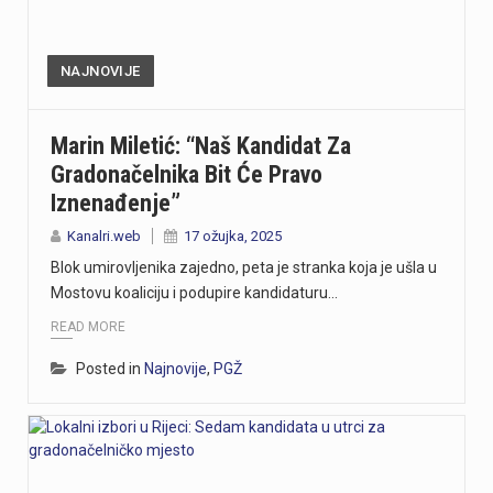
Još jedna nemirna noć za riječke vatrogasce. Noćas oko 4 sata izbio je veliki požar na području Pehlina i Marinića, na predjelu Straža. Zahvaljujući brzoj, složnoj intervenciji, na požarištu je odmah angažirano 5 vozila i 21 vatrogasac. U ovoj noćnoj borbi rame uz rame sudjelovali su DVD Halubjan Viškovo, DVD Kastav, DVD Sušak, DVD Drenova te JVP Grada Rijeke. Požar je pod kontrolom te je u tijeku dogašivanje, a opožareno je oko 4 hektara raslinja.Vatrogasci su još na terenu i provode dogašivanje kako bi se spriječilo ponovno rasplamsavanje vatre.Više informacija o okolnostima izbijanja požara, kao i o opožarenom području, bit će poznato nakon završetka intervencije.
https://youtu.be/jr4h8J51PBM Riječki tunel, dug 330 metara, prokopala je talijanska vojska između 1939. i 1942. godine kao sklonište, a danas služi kao jedna od najvećih turističkih atrakcija Rijeke. Zbog stalne temperature od 15 stupnjeva, tunel ljeti privlači domaće i strane turiste koji u njemu traže osvježenje od ljetnih vrućina i uče o povijesti. Prošle je godine tunelom prošetalo 44 000 posjetitelja, a višenamjenski prostor danas ugošćuje izložbe, vinska događanja i adventske aktivnosti. Više u videoprilogu:
NAJNOVIJE
Na Pećinama u Rijeci večeras se urušio balkon napuštene kuće u blizini hotela Jadran. Prema informacijama policije, u trenutku urušavanja ispod balkona nalazile su se dvije mlađe osobe, koje su pritom ozlijeđene. Na mjesto nesreće stigli su vatrogasci i djelatnici Hitne pomoći.Riječ je o napuštenom objektu uz hotel Jadran. Više informacija o okolnostima događaja i težini ozljeda očekuje se nakon završetka intervencije i policijskog očevida.
Marin Miletić: “Naš Kandidat Za
Gradonačelnika Bit Će Pravo
https://youtu.be/Gad20jtIOAQ U večernjim satima između Zlobina i Plase buknuo je veliki požar na izuzetno teškom terenu koji su gasili vatrogasci iz JVP Rijeka i sedam DVD-ova. Zbog nepristupačnosti terena, vodu za gašenje dopremile su Hrvatske željeznice, a desetak vatrogasaca jutros je nastavilo s dogašivanjem. Iako je uzrok često iskrenje s pruge, požar je izbio 200 metara dalje, te se uzrok tek treba utvrditi. Više u videoprilogu:
Iznenađenje”
Danas, oko 16.50 sati, na ŽC-5047, staroj cesti prema Učki, kod Poklona, dogodila se teška prometna nesreća u kojoj su sudjelovali motocikl i osobno vozilo.U nesreći je smrtno stradao vozač motocikla, koji je preminuo na mjestu događaja.U tijeku je očevid kojim će se utvrditi okolnosti i uzrok nesreće.
Kanalri.web
17 ožujka, 2025
Blok umirovljenika zajedno, peta je stranka koja je ušla u
Mostovu koaliciju i podupire kandidaturu…
READ MORE
Posted in
Najnovije
,
PGŽ