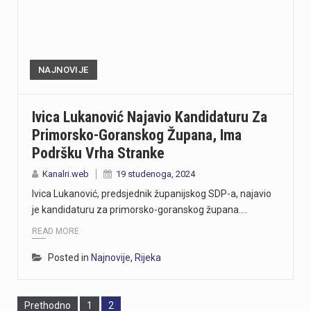
NAJNOVIJE
Ivica Lukanović Najavio Kandidaturu Za
Primorsko-Goranskog Župana, Ima
Podršku Vrha Stranke
Kanalri.web
19 studenoga, 2024
Ivica Lukanović, predsjednik županijskog SDP-a, najavio
je kandidaturu za primorsko-goranskog župana.…
READ MORE
Posted in
Najnovije
,
Rijeka
Page
Page
Prethodno
1
2