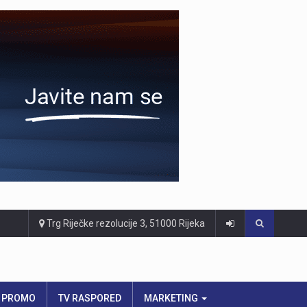
Trg Riječke rezolucije 3, 51000 Rijeka
PROMO
TV RASPORED
MARKETING