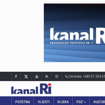
Centrala: +385 51 353 6
POČETNA
VIJESTI
RIJEKA
PGŽ
KULTU