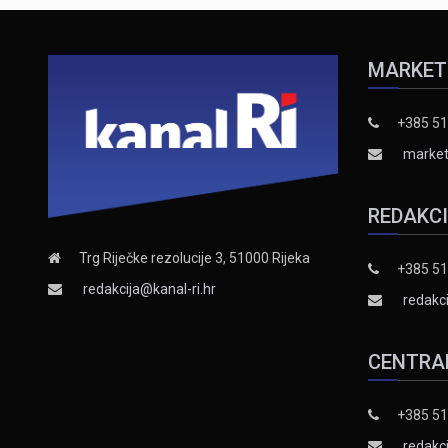
MARKET
+385 51
market
REDAKC
Trg Riječke rezolucije 3, 51000 Rijeka
+385 51
redakcija@kanal-ri.hr
redakci
CENTRA
+385 51
redakci