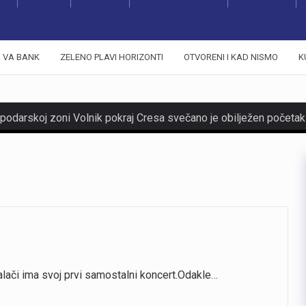
VA BANK
ZELENO PLAVI HORIZONTI
OTVORENI I KAD NISMO
K
alači ima svoj prvi samostalni koncert.Odakle…