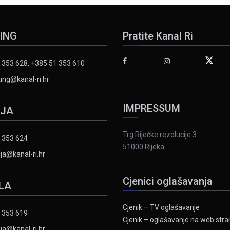
ING
Pratite Kanal Ri
 353 628, +385 51 353 610
ing@kanal-ri.hr
IMPRESSUM
IJA
Trg Riječke rezolucije 3
 353 624
51000 Rijeka
ja@kanal-ri.hr
Cjenici oglašavanja
LA
Cjenik – TV oglašavanje
 353 619
Cjenik – oglašavanje na web stran
ja@kanal-ri.hr