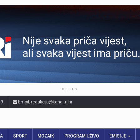
OGLAS
19
Email: redakcija@kanal-ri.hr
RA
SPORT
MOZAIK
PROGRAM UŽIVO
EMISIJE