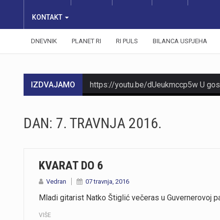
KONTAKT
DNEVNIK
PLANET RI
RI PULS
BILANCA USPJEHA
IZDVAJAMO
DAN:
7. TRAVNJA 2016.
https://youtu.be/aILFsriI-vk
KVARAT DO 6
Vedran
07 travnja, 2016
Mladi gitarist Natko Štiglić večeras u Guvernerovoj p
VIŠE