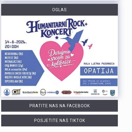
Tijekom posljednja dva dana na širem matuljskom području i otoku Krku izbila su dva požara u kojima je nastala materijalna šteta, dok je u jednom slučaju jedna osoba ozlijeđena. Policijski službenici su u suradnji s protupožarnim inspektorom obavili očevide kojima su utvrđeni uzroci nastanka ovih požara. Požar na širem matuljskom području izbio je 5. kolovoza oko 21:30 sati u pomoćnom objektu kuće, a ugasili su ga vatrogasci Javne vatrogasne postrojbe (JVP) Opatija. Očevidom je utvrđeno da je uzrok požara tehničke naravi, točnije kvar na električnim instalacijama u predjelu krovišta. U požaru je izgorio gornji dio pomoćnog objekta zajedno s krovištem, a materijalna šteta procjenjuje se na više desetaka tisuća eura. Drugi požar izbio je 6. kolovoza oko 4:20 sati u obiteljskoj kući na otoku Krku. Na intervenciju su izašli vatrogasci JVP Krk, a u požaru je ozlijeđena 50-godišnjakinja. Očevidom je utvrđeno da je do požara najvjerojatnije došlo uslijed curenja plina zbog tehničkog kvara na spoju crijeva i plinske boce. Plinska smjesa u prostoru kuhinje zapalila se nakon što je prilikom paljenja svjetla došlo do stvaranja iskre. Nakon obavljenih očevida, policija poziva građane da redovito pregledavaju i održavaju električne i plinske instalacije te plinske uređaje. Također se savjetuje da se svi…
OGLAS
Posade policijskih plovila Postaje pomorske policije u proteklih su tjedan dana evidentirale 61 prekršaj nedozvoljenog glisiranja. Svi utvrđeni prekršaji odnosili su se na glisiranje na udaljenosti manjoj od 300 metara od obale. Prekršaji su zabilježeni u akvatoriju otoka Krka, Raba i Cresa te na području Kraljevice. Zbog počinjenih prekršaja policija je sankcionirala državljane 12 različitih zemalja. Među njima je najviše državljana Slovenije i Njemačke, po 15 iz svake države. Kazne su izrečene i za devet državljana Austrije, šest državljana Italije, pet državljana Hrvatske te četiri državljana Mađarske. Sankcionirana su i po dva državljana Slovačke, kao i po jedan državljanin iz Rumunjske, Belgije, Poljske, Srbije i Češke. Svim počiniteljima izrečene su novčane kazne sukladno odredbama Pomorskog zakonika. Policijski službenici pomorske policije nastavit će provoditi pojačane nadzore na moru kako bi se povećala sigurnost svih sudionika u pomorskom prometu. Ujedno se pozivaju svi nautičari da se strogo pridržavaju propisa i vode računa o sigurnosti kupača i drugih osoba na moru, s posebnim naglaskom na zabranu glisiranja na udaljenosti manjoj od 300 metara od obale.
U subotu, 8. kolovoza, Fužine će postati središte susreta folklorne baštine, tradicijskih zanata i običaja iz Hrvatske i inozemstva. S početkom u 12 sati, centar Fužina, pozornica i prostor ispod brane jezera Bajer ugostit će 4. Međunarodni festival folklora i 2. Festival starih zanata. Ove dvije manifestacije kroz nastupe folklornih skupina, demonstracije tradicijskih vještina, radionice, predavanja, domaće proizvode i gastronomske sadržaje predstavljaju bogatstvo kulturne baštine. Ulaz na manifestaciju u potpunosti je besplatan, kao i sudjelovanje u svim radionicama, predavanju, dječjem programu i folklornim nastupima. Program započinje u podne nastupom grupe Dar Mar, nakon čega slijede prve demonstracije starih zanata i tradicijskih vještina koje će se odvijati tijekom cijelog dana kao jedan od središnjih dijelova manifestacije. Posjetitelje očekuje bogat izbor radionica u kojima mogu upoznati stare obrte i okušati se u tradicijskim tehnikama. Zlatko Pochobradsky iz Domaće radinosti iz Gerova predstavit će izradu unikatnih drvenih predmeta inspiriranih prirodom Gorskog kotara, dok će Ribolovna udruga Bajer Fužine demonstrirati sportski ribolov. Bojan Marđetko vodit će radionicu izrade potkovica za sreću, Antun Štimac iz Crnog Luga prezentirat će izradu šindre, odnosno specifičnog načina pokrivanja goranskih krovova drvom, a Stela Gržinić iz obrta LEBJOR prikazat će glodanje zdjele od masline. U poslijepodnevnim satima program se…
PRATITE NAS NA FACEBOOK
POSJETITE NAŠ TIKTOK