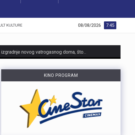
08/08/2026
7:45
ULT KULTURE
https://youtu.be/dUeukmccp5w U gospodarskoj zoni Volnik pokraj Cresa svečano je obilježen početak izgradnje novog vatrogasnog doma, što predstavlja jedan od najvažnijih infrastrukturnih projekata za tamošnje vatrogastvo. Umjesto kamena temeljca, u temelje je položena kutija s vatrogasnom sjekiricom, mlaznicom i drugim predmetima, a događaju su prisustvovali gradonačelnik Cresa Marin Gregorović te dužnosnici i članovi vatrogasnih društava. Više u videoprilogu:
https://youtu.be/MxppqkGISgM U umjetničkom paviljonu Juraj Šporer u Opatiji otvorena je izložba Pop arta pred gotovo 800 posjetitelja, nakon čega je održano i stručno vodstvo. Djela dolaze iz jedne od najvećih privatnih zbirki u Austriji koju su 1960-ih pokrenuli Peter Infeld i njegova majka, a uključuje i radove Andyja Warhola. Izložba ostaje otvorena do 27. rujna i može se razgledati svakim danom od 10 do 22 sata. Više u videoprilogu:
KINO PROGRAM
https://youtu.be/LjEOo1QMD1E Nogometaši Rijeke pobijedili su finski Ilves u prvoj utakmici 3. kola kvalifikacija za Konferencijsku ligu pogotkom Nike Jankovića u 16. minuti. Unatoč minimalnoj prednosti s kojom putuju na uzvrat, trener Matjaž Kek izrazio je zabrinutost zbog manjka realizacije i nervoze u igri. Uzvratna utakmica igra se u Finskoj u četvrtak, 13. kolovoza s početkom u 18 sati. Više u videoprilogu:
https://youtu.be/qV4DNBJPlKw Zbog dugotrajne suše i smanjenja izdašnosti izvora, KD Vodovod i kanalizacija apelira na racionalno korištenje vode na riječkom području, iako su trenutne zalihe dostatne i nema potrebe za redukcijama. Cilj preporučenih mjera, koje uključuju zabranu zalijevanja travnjaka i pranja automobila, jest smanjenje dnevne potrošnje za 10 do 15 posto. Više u videoprilogu:
https://youtu.be/CrhVZbwhS7g Šire područje Novog Vinodolskog i Rijeku noćas oko 1:20 sati pogodio je potres magnitude 3,5 po Richteru s epicentrom 11 kilometara jugoistočno od Novog Vinodolskog. Budući da se Primorsko-goranska županija nalazi na nizu aktivnih rasjeda, ovakvi potresi nisu neuobičajeni, a stručnjaci procjenuju da maksimalna magnituda na riječkom i primorskom području može iznositi oko 6 po Richteru. Više u videoprilogu: