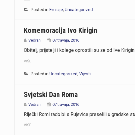
Posted in
Emisije
,
Uncategorized
https://youtu.be/T5evucKJLOw
Komemoracija Ivo Kirigin
Vedran
07 travnja, 2016
Obitelj, prijatelji i kolege oprostili su se od Ive Kiri
VIŠE
Posted in
Uncategorized
,
Vijesti
Svjetski Dan Roma
Vedran
07 travnja, 2016
Riječki Romi rado bi s Rujevice preselili u gradske s
VIŠE