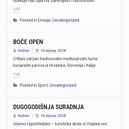
očekuje nas cijeli niz zanimljivih i raznovrsnih…
VIŠE
Posted in
Emisije
,
Uncategorized
BOĆE OPEN
Vedran
16 srpnja, 2018
U Klani održan tradicionalni međunarodni turnir
boćarskih parova iz Hrvatske, Slovenije i Italije
VIŠE
Posted in
Sport
,
Uncategorized
DUGOGODIŠNJA SURADNJA
Vedran
16 srpnja, 2018
Učenici Ugostiteljsko – turističke škole iz Osijeka već