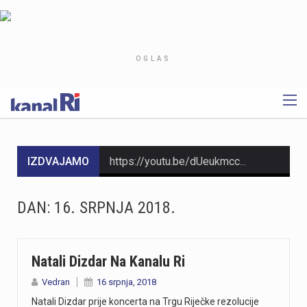
OGLAS
IZDVAJAMO
https://youtu.be/dUeukmccp5w U gospodarskoj zoni Volnik pokraj Cresa svečano je obilježen početak izgradnje novog vatrogasnog doma, što predstavlja jedan od najvažnijih infrastrukturnih projekata za tamošnje vatrogastvo. Umjesto kamena temeljca, u temelje je položena kutija s vatrogasnom sjekiricom, mlaznicom i drugim predmetima, a događaju su prisustvovali gradonačelnik Cresa Marin Gregorović te dužnosnici i članovi vatrogasnih društava. Više u videoprilogu:
https://youtu.be/MxppqkGISgM U umjetničkom paviljonu Juraj Šporer u Opatiji otvorena je izložba Pop arta pred gotovo 800 posjetitelja, nakon čega je održano i stručno vodstvo. Djela dolaze iz jedne od najvećih privatnih zbirki u Austriji koju su 1960-ih pokrenuli Peter Infeld i njegova majka, a uključuje i radove Andyja Warhola. Izložba ostaje otvorena do 27. rujna i može se razgledati svakim danom od 10 do 22 sata. Više u videoprilogu:
DAN:
16. SRPNJA 2018.
https://youtu.be/aILFsriI-vk
https://youtu.be/LjEOo1QMD1E Nogometaši Rijeke pobijedili su finski Ilves u prvoj utakmici 3. kola kvalifikacija za Konferencijsku ligu pogotkom Nike Jankovića u 16. minuti. Unatoč minimalnoj prednosti s kojom putuju na uzvrat, trener Matjaž Kek izrazio je zabrinutost zbog manjka realizacije i nervoze u igri. Uzvratna utakmica igra se u Finskoj u četvrtak, 13. kolovoza s početkom u 18 sati. Više u videoprilogu:
Natali Dizdar Na Kanalu Ri
Vedran
16 srpnja, 2018
https://youtu.be/qV4DNBJPlKw Zbog dugotrajne suše i smanjenja izdašnosti izvora, KD Vodovod i kanalizacija apelira na racionalno korištenje vode na riječkom području, iako su trenutne zalihe dostatne i nema potrebe za redukcijama. Cilj preporučenih mjera, koje uključuju zabranu zalijevanja travnjaka i pranja automobila, jest smanjenje dnevne potrošnje za 10 do 15 posto. Više u videoprilogu:
Natali Dizdar prije koncerta na Trgu Riječke rezolucije