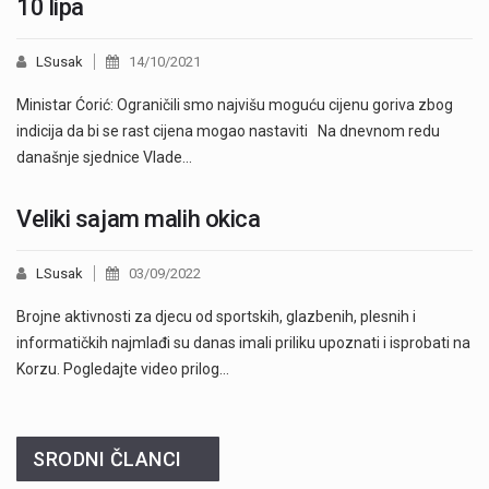
10 lipa
LSusak
14/10/2021
Ministar Ćorić: Ograničili smo najvišu moguću cijenu goriva zbog
indicija da bi se rast cijena mogao nastaviti Na dnevnom redu
današnje sjednice Vlade…
Veliki sajam malih okica
LSusak
03/09/2022
Brojne aktivnosti za djecu od sportskih, glazbenih, plesnih i
informatičkih najmlađi su danas imali priliku upoznati i isprobati na
Korzu. Pogledajte video prilog…
SRODNI ČLANCI