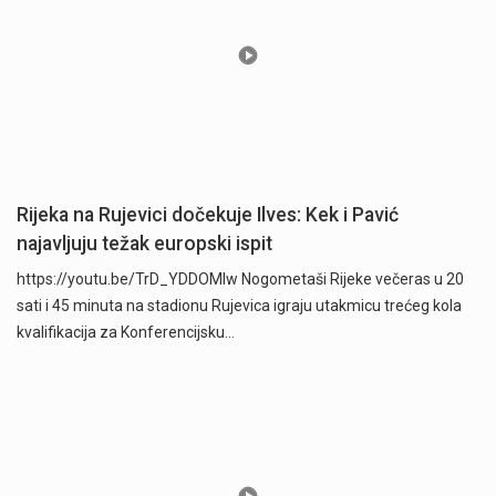
Rijeka na Rujevici dočekuje Ilves: Kek i Pavić
najavljuju težak europski ispit
https://youtu.be/TrD_YDDOMIw Nogometaši Rijeke večeras u 20
sati i 45 minuta na stadionu Rujevica igraju utakmicu trećeg kola
kvalifikacija za Konferencijsku…