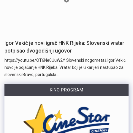
Igor Vekić je novi igrač HNK Rijeka: Slovenski vratar
potpisao dvogodišnji ugovor
https://youtu.be/OT6Ne0UuW2Y Slovenski nogometaš Igor Vekić
novo je pojačanje HNK Rijeka. Vratar koji je u karijeri nastupao za
slovenski Bravo, portugalski…
KINO PROGRAM