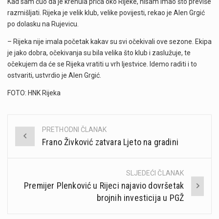
Kad sam čuo da je krenula priča oko Rijeke, nisam imao što previše
razmišljati. Rijeka je velik klub, velike povijesti, rekao je Alen Grgić
po dolasku na Rujevicu.
– Rijeka nije imala početak kakav su svi očekivali ove sezone. Ekipa
je jako dobra, očekivanja su bila velika što klub i zaslužuje, te
očekujem da će se Rijeka vratiti u vrh ljestvice. Idemo raditi i to
ostvariti, ustvrdio je Alen Grgić.
FOTO: HNK Rijeka
PRETHODNI ČLANAK
Post
Frano Živković zatvara Ljeto na gradini
navigation
SLJEDEĆI ČLANAK
Premijer Plenković u Rijeci najavio dovršetak
brojnih investicija u PGŽ