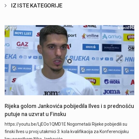
IZ ISTE KATEGORIJE
Rijeka golom Jankovića pobijedila Ilves i s prednošću
putuje na uzvrat u Finsku
https://youtu.be/LjEOo1QMD1E Nogometaši Rijeke pobijedili su
finski Ilves u prvoj utakmici 3. kola kvalifikacija za Konferencijsku
ligu pogotkom Nike Jankovića…