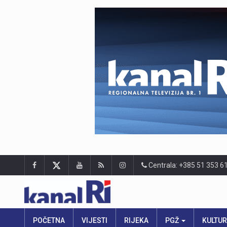
Centrala: +385 51 353 6
POČETNA
VIJESTI
RIJEKA
PGŽ
KULTU