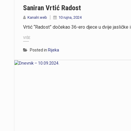
Saniran Vrtić Radost
Kanalri.web
10 rujna, 2024
Vrtić “Radost” dočekao 36-ero djece u dvije jasličke i
VIŠE
Posted in
Rijeka