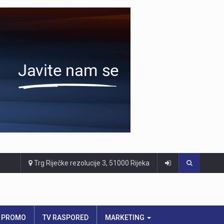
Trg Riječke rezolucije 3, 51000 Rijeka
PROMO
TV RASPORED
MARKETING