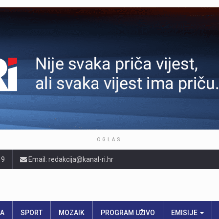
OGLAS
19
Email: redakcija@kanal-ri.hr
RA
SPORT
MOZAIK
PROGRAM UŽIVO
EMISIJE