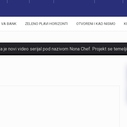
VA BANK
ZELENO PLAVI HORIZONTI
OTVORENI I KAD NISMO
K