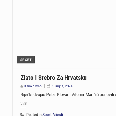
SPORT
Zlato I Srebro Za Hrvatsku
Kanalri.web
10 rujna, 2024
Riječki dvojac Petar Klovar i Vitomir Maričić ponovil
VIŠE
Posted in
Sport
,
Vijesti