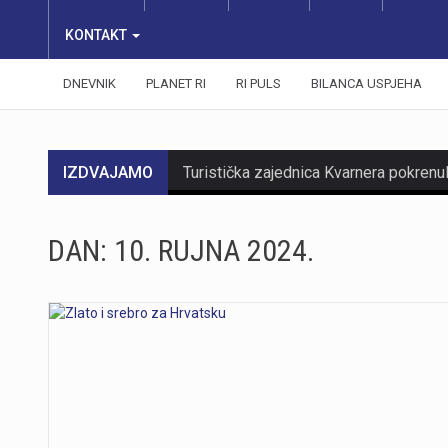
KONTAKT
DNEVNIK
PLANET RI
RI PULS
BILANCA USPJEHA
IZDVAJAMO
DAN:
10. RUJNA 2024.
https://youtu.be/mDR29ffvagE
https://youtu.be/t_-9LE0PJjw