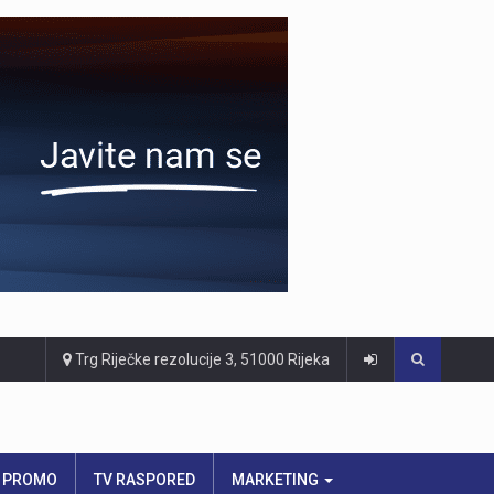
Trg Riječke rezolucije 3, 51000 Rijeka
PROMO
TV RASPORED
MARKETING