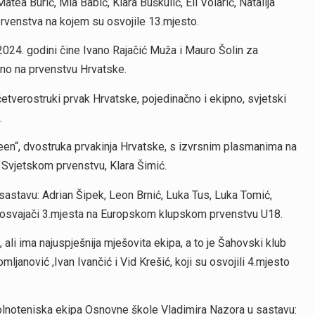
tea Burić, Mia Babić, Kiara Buškulić, Eli Volarić, Natalija
rvenstva na kojem su osvojile 13.mjesto.
2024. godini čine Ivano Rajačić Muža i Mauro Šolin za
ično na prvenstvu Hrvatske.
četverostruki prvak Hrvatske, pojedinačno i ekipno, svjetski
.
ueen“, dvostruka prvakinja Hrvatske, s izvrsnim plasmanima na
a Svjetskom prvenstvu, Klara Šimić.
astavu: Adrian Šipek, Leon Brnić, Luka Tus, Luka Tomić,
e i osvajači 3.mjesta na Europskom klupskom prvenstvu U18.
ali ima najuspješnija mješovita ekipa, a to je Šahovski klub
ljanović ,Ivan Ivančić i Vid Krešić, koji su osvojili 4.mjesto
olnoteniska ekipa Osnovne škole Vladimira Nazora u sastavu: