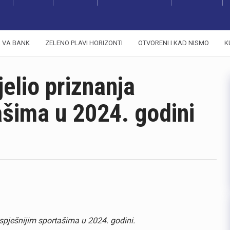
VA BANK
ZELENO PLAVI HORIZONTI
OTVORENI I KAD NISMO
K
elio priznanja
ašima u 2024. godini
spješnijim sportašima u 2024. godini.