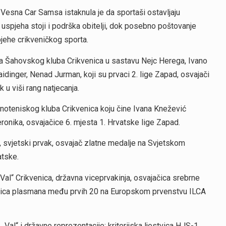
Vesna Car Samsa istaknula je da sportaši ostavljaju
a uspjeha stoji i podrška obitelji, dok posebno poštovanje
pjehe crikveničkog sporta.
pa Šahovskog kluba Crikvenica u sastavu Nejc Herega, Ivano
aidinger, Nenad Jurman, koji su prvaci 2. lige Zapad, osvajači
 u viši rang natjecanja.
oteniskog kluba Crikvenica koju čine Ivana Knežević
ronika, osvajačice 6. mjesta 1. Hrvatske lige Zapad.
, svjetski prvak, osvajač zlatne medalje na Svjetskom
atske.
„Val“ Crikvenica, državna viceprvakinja, osvajačica srebrne
ačica plasmana među prvih 20 na Europskom prvenstvu ILCA
 „Val“ i državne reprezentacije; kriterijska ljestvica HJS-1.