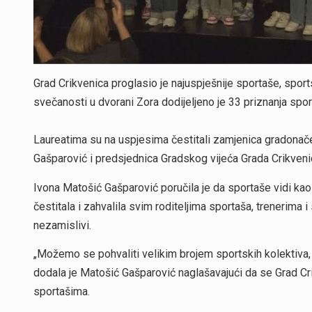
Grad Crikvenica proglasio je najuspješnije sportaše, sport
svečanosti u dvorani Zora dodijeljeno je 33 priznanja spo
Laureatima su na uspjesima čestitali zamjenica gradonač
Gašparović i predsjednica Gradskog vijeća Grada Crikven
Ivona Matošić Gašparović poručila je da sportaše vidi kao 
čestitala i zahvalila svim roditeljima sportaša, trenerima i
nezamislivi.
„Možemo se pohvaliti velikim brojem sportskih kolektiva, z
dodala je Matošić Gašparović naglašavajući da se Grad Crik
sportašima.