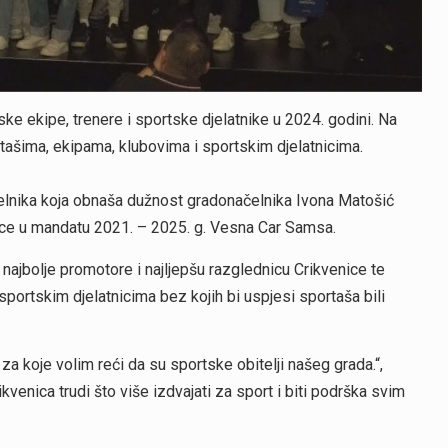
ske ekipe, trenere i sportske djelatnike u 2024. godini. Na
rtašima, ekipama, klubovima i sportskim djelatnicima.
elnika koja obnaša dužnost gradonačelnika Ivona Matošić
ice u mandatu 2021. – 2025. g. Vesna Car Samsa.
najbolje promotore i najljepšu razglednicu Crikvenice te
 sportskim djelatnicima bez kojih bi uspjesi sportaša bili
a koje volim reći da su sportske obitelji našeg grada.“,
venica trudi što više izdvajati za sport i biti podrška svim