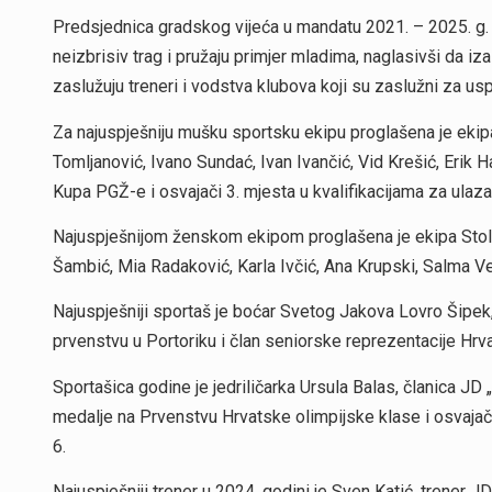
Predsjednica gradskog vijeća u mandatu 2021. – 2025. g. 
neizbrisiv trag i pružaju primjer mladima, naglasivši da iz
zaslužuju treneri i vodstva klubova koji su zaslužni za us
Za najuspješniju mušku sportsku ekipu proglašena je eki
Tomljanović, Ivano Sundać, Ivan Ivančić, Vid Krešić, Erik H
Kupa PGŽ-e i osvajači 3. mjesta u kvalifikacijama za ulazak
Najuspješnijom ženskom ekipom proglašena je ekipa Stoln
Šambić, Mia Radaković, Karla Ivčić, Ana Krupski, Salma Ve
Najuspješniji sportaš je boćar Svetog Jakova Lovro Šipek
prvenstvu u Portoriku i član seniorske reprezentacije Hrv
Sportašica godine je jedriličarka Ursula Balas, članica JD 
medalje na Prvenstvu Hrvatske olimpijske klase i osvaj
6.
Najuspješniji trener u 2024. godini je Sven Katić, trener JD