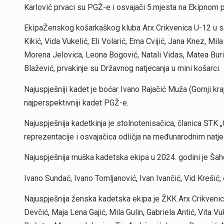
Karlović prvaci su PGŽ-e i osvajači 5.mjesta na Ekipnom 
EkipaŽenskog košarkaškog kluba Arx Crikvenica U-12 u sast
Kikić, Vida Vukelić, Eli Volarić, Ema Cvijić, Jana Knez, Mil
Morena Jelovica, Leona Bogović, Natali Vidas, Matea Bur
Blažević, prvakinje su Državnog natjecanja u mini košarci.
Najuspješniji kadet je boćar Ivano Rajačić Muža (Gornji kra
najperspektivniji kadet PGŽ-e.
Najuspješnija kadetkinja je stolnotenisačica, članica STK „C
reprezentacije i osvajačica odličja na međunarodnim natje
Najuspješnija muška kadetska ekipa u 2024. godini je Šah
Ivano Sundać, Ivano Tomljanović, Ivan Ivančić, Vid Krešić,
Najuspješnija ženska kadetska ekipa je ŽKK Arx Crikvenica
Devčić, Maja Lena Gajić, Mila Gulin, Gabriela Antić, Vita Vuk