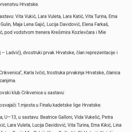
prvenstvu Hrvatske.
avu: Vita Vukić, Lara Vuleta, Lara Katić, Vita Turina, Ema
a Gulin, Maja Lena Gajić, Lucija Davidović, Elena Farkaš,
ić, pod vodstvom trenera Krešimira Kozlevčara i Mie
j – Ladvić), dvostruki prvak Hrvatske, član reprezentacije i
rikvenica“, Karla Ivčić, trostruka prvakinja Hrvatske, članica
canjima.
ovski klub Crikvenica u sastavu:
 osvajači 1.mjesta u Finalu kadetske lige Hrvatske.
, U—13, u sastavu: Beatrice Galloni, Vida Vukelić, Petra
ić, Lara Vuleta, Lucija Davidović, Vita Turina, Ema Kikić, Lina