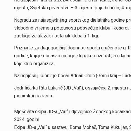
mjesto, Svjetsko prvenstvo – 3. mjesto pojedinačno, 4. m
Nagradu za najuspješnijeg sportskog djelatnika godine pri
slobodno vrijeme u potpunosti posvećuje klubu i košarci, o
zasluge za ulazak i ostanak kluba u 1. ligi.
Priznanje za dugogodišnji doprinos sportu uručeno je g. 
godine, koji je obnašao mnoge klupske dužnosti, a i danas
koje klub organizira.
Najuspješniji pionir je boćar Adrian Crnić (Gornji kraj – La
Jedriličarka Rita Lukarić (JD „Val“), osvajačica 2. mjesta
pionirskog uzrasta.
Mješovita ekipa JD-a „Val“ i djevojčice Ženskog košarkašk
2024. godini.
Ekipa JD-a „Val“ u sastavu: Borna Mohač, Toma Kukuljan, S