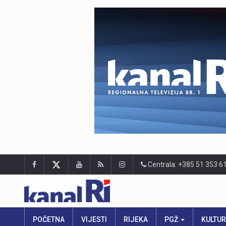
Centrala: +385 51 353 6
POČETNA
VIJESTI
RIJEKA
PGŽ
KULTU