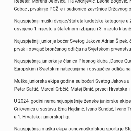
Rešetar, Morena Jelovica, Tia Andrijević, Leona Bogović, Ma
Gobac , prvakinje PGŽ-e i sudionice završnice Državnog p
Najuspješniji muški dvojac/štafeta kadetske kategorije u 
osvojeno 1. mjesto u štafetnom izbijanju i 3. mjesto klas
Najuspješniji junior je boćar Svetog Jakova Adrian Šipek, 
prvak i osvajač brončanog odličja na Svjetskom prvenstvu
Najuspješnija juniorka je članica Plesnog kluba „Dance Q
Europskim i Svjetskim natjecanjima i osvajačica odličja n
Muška juniorska ekipa godine su boćari Svetog Jakova u s
Petar Saftić, Marcel Grbčić, Matej Brnić, prvaci Hrvatsk
U 2024. godini nema najuspješnije ženske juniorske ekipe, 
Crikvenica u sastavu: Ema Hajdinić, Ivano Sundać, Ivano Tom
u 1. Hrvatskoj juniorskoj ligi.
Najuspješnija muška ekipa osnovnoškolskog sporta je St