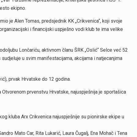
jesto ekipno.
mio je Alen Tomas, predsjednik KK „Crikvenica“, koji svoje
rganizacijski i financijski uspješno vodi klub te ima velike
Rodoljubu Lončariću, aktivnom članu ŠRK „Oslić“ Selce već 52
 sudjeluje u svim manifestacijama, akcijama i natjecanjima
dvić), prvak Hrvatske do 12 godina.
 na Otvorenom prvenstvu Hrvatske, najuspješnija je sportašica
og kluba Arx Crikvenica najuspješnije su pionirske ekipe u
andro Mato Car, Rita Lukarić, Laura Čugalj, Ena Mohač i Tena