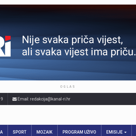
OGLAS
19
Email: redakcija@kanal-ri.hr
RA
SPORT
MOZAIK
PROGRAM UŽIVO
EMISIJE