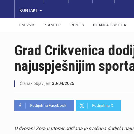
KONTAKT
DNEVNIK
PLANET RI
RI PULS
BILANCA USPJEHA
Grad Crikvenica dodij
najuspješnijim sport
Članak objavljen:
30/04/2025
Podijeli na Facebook
Podijeli na X
U dvorani Zora u utorak održana je svečana dodjela naju