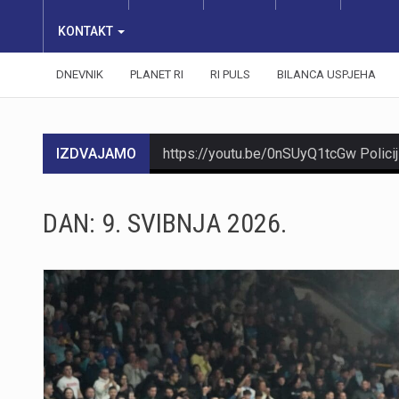
KONTAKT
DNEVNIK
PLANET RI
RI PULS
BILANCA USPJEHA
IZDVAJAMO
DAN:
9. SVIBNJA 2026.
https://youtu.be/O6wrhtb9lpI
https://youtu.be/PRC3G2dOWXM