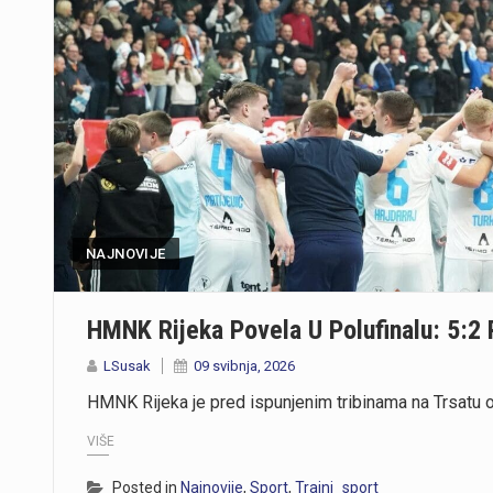
NAJNOVIJE
HMNK Rijeka Povela U Polufinalu: 5:2
LSusak
09 svibnja, 2026
HMNK Rijeka je pred ispunjenim tribinama na Trsatu od
VIŠE
Posted in
Najnovije
,
Sport
,
Trajni_sport