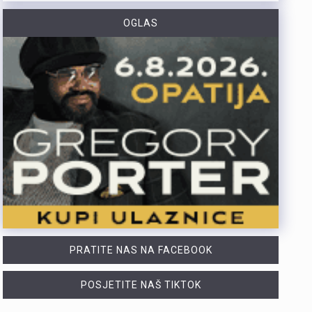
RIJEKA – Ljubitelji astronomije, svemirskih tajni i noći pod zvjezdanim nebom ovog će kolovoza doći na svoje uz raznolik ljetni program Astronomskog centra Rijeka. Ponuda uključuje projekcije u digitalnom planetariju, promatranja zvijezda s panoramske terase te posebne tematske večeri posvećene znanstvenoj fantastici i meteorskom potoku Perzeidi. Tijekom cijelog kolovoza posjetiteljima je na raspolaganju redoviti tjedni raspored od srijede do subote. Srijedom i četvrtkom od 21 sat prikazuje se animirani film „Putovanje male zvijezde” namijenjen najmlađima, kao i programi za strane posjetitelje. Petak i subota u istom su terminu rezervirani za „Live prezentacije” i projekcije filmova „Vibrato” te „SEEING!” na engleskom jeziku. Termin od 22 sata srijedom, četvrtkom i subotom predviđen je za promatranje svemira teleskopom u zvjezdarnici, za što je zbog ograničenog broja mjesta potrebna prethodna najava. Prvi dio kolovoza donosi niz posebnih programa. Sve do 8. kolovoza prije redovnog rasporeda u planetariju prikazuje se prigodni kratki show „Priprema, pozor, Perzeidi!”, koji posjetitelje uvodi u priču o najpoznatijem ljetnom meteorskom pljusku, u narodu poznatijem kao Suze svetog Lovre. U četvrtak, 6. kolovoza, održat će se Večer znanstvene fantastike za sve ljubitelje SF-a. Program započinje u 20:30 sati prikazivanjem filma „Vibrato” u planetariju, nakon čega u 21:30 sati slijedi projekcija filma…
OGLAS
Predstavnici Grada Crikvenice odali su počast hrvatskim braniteljima koji su svoje živote utkali u stvaranje slobodne i neovisne Republike Hrvatske. Počast je odana uoči obilježavanja Dana pobjede i domovinske zahvalnosti i Dana hrvatskih branitelja, ujedno i 31. obljetnice vojno-redarstvene operacije „Oluja“. Vijenci su položeni i svijeće su zapaljene kod središnjih križeva na mjesnim grobljima u Grižanama, Selcu, Jadranovu, Dramlju i Crikvenici. Počast je odana i kod Spomenika braniteljima Domovinskog rata u Crikvenici, gdje su okupljeni minutom šutnje i molitvom iskazali zahvalnost svim poginulim, nestalim i preminulim hrvatskim braniteljima. U izaslanstvu Grada Crikvenice bili su gradonačelnica Ivona Matošić Gašparović, predsjednica Gradskog vijeća Ines Kassal Andrašević te predstavnici braniteljskih udruga proizašlih iz Domovinskog rata, točnije udruga UDVDR, HVIDRA i HČZ Vinodol s područja grada. Uz njih, u izaslanstvu su sudjelovali i predstavnici Udruge antifašističkih boraca te Policijske postaje Crikvenica. Obilježavanju su se pridružili i građani te predstavnici udruge Vavik vjerna Kirija, koji će navečer sudjelovati u tradicionalnoj i jubilarnoj 10. bakljadi pod nazivom „Oluja na Kvarneru“. Okupljeni građani su svojim dolaskom još jednom pokazali važnost njegovanja sjećanja na ključne trenutke hrvatske povijesti i na one koji su podnijeli najveću žrtvu za domovinu. Gradonačelnica Ivona Matošić Gašparović istaknula je važnost očuvanja uspomene na…
Matija Cvek, jedan od najomiljenijih domaćih izvođača mlađe generacije, nastupit će ovog petka, 7. kolovoza, u jedinstvenom ambijentu Crekvine u Kastvu. Matija Cvek na kastavsku pozornicu stiže uz pratnju svog benda The Funkensteins. Publika može očekivati koncert ispunjen emocijama, vrhunskim izvedbama i energijom po kojoj su njegovi nastupi prepoznatljivi diljem regije. Crekvinom će odzvanjati pop, soul, r’n’b i funk zvuci, a posjetitelje očekuje večer najvećih hitova koji su obilježili posljednjih nekoliko godina domaće glazbene scene. Cvek je dobitnik brojnih glazbenih priznanja, uključujući i prestižnu nagradu Porin za album godine. Danas slovi za jedno od najvažnijih imena domaće glazbe, a njegovi koncerti privlače publiku svih generacija. Na repertoaru u Kastvu naći će se njegove brojne uspješnice, među kojima su:„Trebaš li me“, „Pristajem“, „ Nudim ti se“, „Na jastuku“, „Zalazak“ Organizatori najavljuju da je ovo jedna od najljepših koncertnih večeri tekuće ljetne sezone, stoga osigurajte svoje mjesto na vrijeme. Pretprodajna cijena ulaznice: 25,00 EUR Cijena ulaznice na dan koncerta: 27,00 EUR
PRATITE NAS NA FACEBOOK
POSJETITE NAŠ TIKTOK