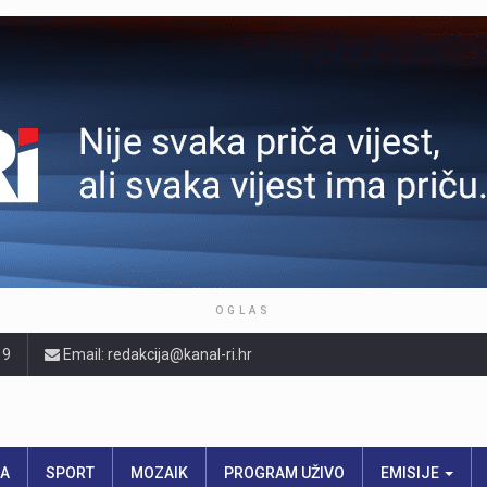
OGLAS
19
Email: redakcija@kanal-ri.hr
RA
SPORT
MOZAIK
PROGRAM UŽIVO
EMISIJE