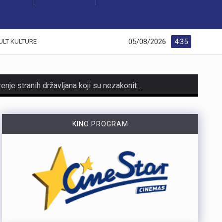
05/08/2026
4:35
ULT KULTURE
https://youtu.be/0nSUyQ1tcGw Policijski službenici Policijske postaje Crikvenica spriječili su krijumčarenje stranih državljana koji su nezakonito ušli u Republiku Hrvatsku.Zaustavili su osobno vozilo njemačkih registarskih oznaka kojim je upravljao 61-godišnji njemački državljanin, a koji je strane državljane prevozio do dogovorenog odredišta.Nakon dovršenog kriminalističkog istraživanja, osumnjičeni je uz kaznenu prijavu predan pritvorskom nadzorniku, dok se prema strancima postupa sukladno Zakonu o strancima.
https://youtu.be/k6EMi82gXCo Na putu prema Baški na otoku Krku nalazi se jedan od većih zip lineova u Hrvatskoj, s ukupno osam linija ukupne dužine 2.400 metara. Posjetiteljima nudi avanturu koja traje više od sat i pol, uz brzine do 80 km/h, maksimalnu visinu od 55 metara te najdužu pojedinačnu liniju od 700 metara. Atrakciju posjećuju sve generacije, a službeno je namijenjena osobama od 6 do 76 godina, iako je najstariji gost imao 82 godine. Svi posjetitelji prije spusta prolaze kratku obuku i provjeru opreme. Više u videoprilogu:
KINO PROGRAM
https://youtu.be/poDHjlrjWHk Na Trgu riječkih olimpijaca na Zametu obilježeni su Dan pobjede i domovinske zahvalnosti, Dan hrvatskih branitelja te 31. obljetnica Vojno-redarstvene operacije OlujaObilježavanje, u organizaciji Vijeća Mjesnog odbora Zamet, okupilo je članove obitelji poginulih branitelja, predstavnike braniteljskih udruga, vjerskih zajednica i brojne građane. Kod Spomen-obilježja poginulim hrvatskim braniteljima iz Domovinskog rata sa Zameta položeni su vijenci i zapaljene svijeće u znak trajnog sjećanja i zahvalnosti svim hrvatskim braniteljima, a posebno onima koji su svoje živote položili u obrani Republike Hrvatske.Molitvu za poginule i sve hrvatske branitelje predvodili su imam Islamskog centra u Rijeci Halid Jusić te pater Šimo Marinović, župnik Župe Presvetog Srca Isusova na Zametu. Nakon službenog dijela programa održano je prigodno druženje sudionika, uz prisjećanje na događaje iz Domovinskog rata i zajedničko obilježavanje jednog od najznačajnijih datuma suvremene hrvatske povijesti. Više u videoprilogu:
https://youtu.be/Qpd19NdsMQY U Rijeci je svečanim programom nastavljeno obilježavanje 31. obljetnice VRO „Oluja”. Program je započeo svetom misom i podizanjem zastave, nastavio se mimohodom te polaganjem vijenaca na Mostu hrvatskih branitelja, dok su u luci za javnost bili otvoreni brodovi državnih službi. Više u videoprilogu: