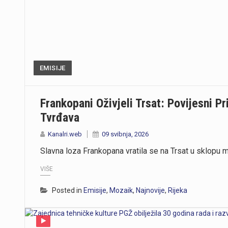
EMISIJE
Frankopani Oživjeli Trsat: Povijesni Pr
Tvrđava
Kanalri.web
09 svibnja, 2026
Slavna loza Frankopana vratila se na Trsat u sklopu ma
VIŠE
Posted in
Emisije
,
Mozaik
,
Najnovije
,
Rijeka