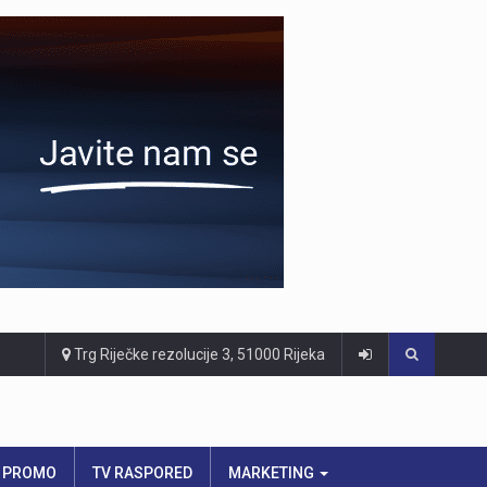
Trg Riječke rezolucije 3, 51000 Rijeka
PROMO
TV RASPORED
MARKETING