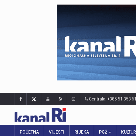
Centrala: +385 51 353 6
POČETNA
VIJESTI
RIJEKA
PGŽ
KULTU