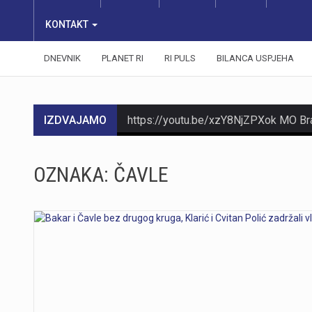
KONTAKT
DNEVNIK
PLANET RI
RI PULS
BILANCA USPJEHA
IZDVAJAMO
OZNAKA:
ČAVLE
https://youtu.be/T5evucKJLOw
https://youtu.be/aILFsriI-vk