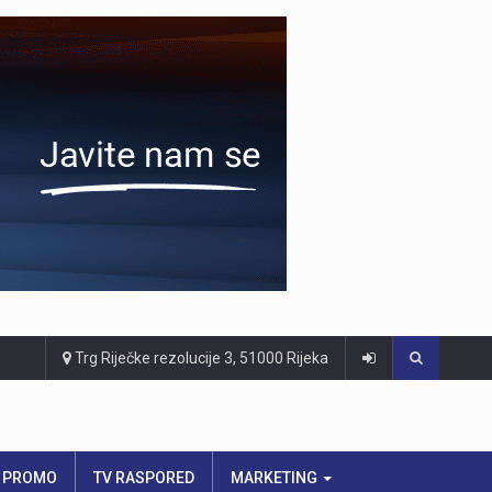
Trg Riječke rezolucije 3, 51000 Rijeka
PROMO
TV RASPORED
MARKETING