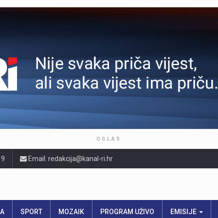
OGLAS
19
Email: redakcija@kanal-ri.hr
RA
SPORT
MOZAIK
PROGRAM UŽIVO
EMISIJE