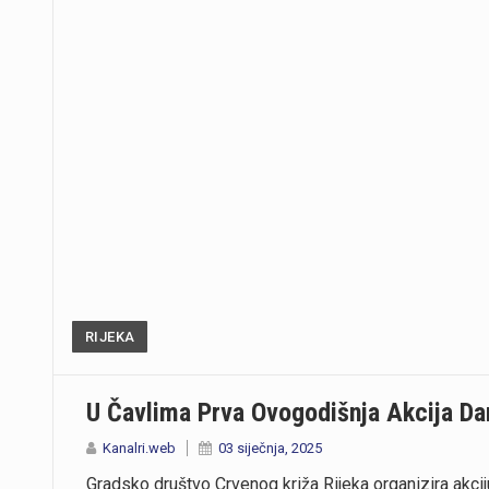
RIJEKA
U Čavlima Prva Ovogodišnja Akcija Dar
Kanalri.web
03 siječnja, 2025
Gradsko društvo Crvenog križa Rijeka organizira akciju