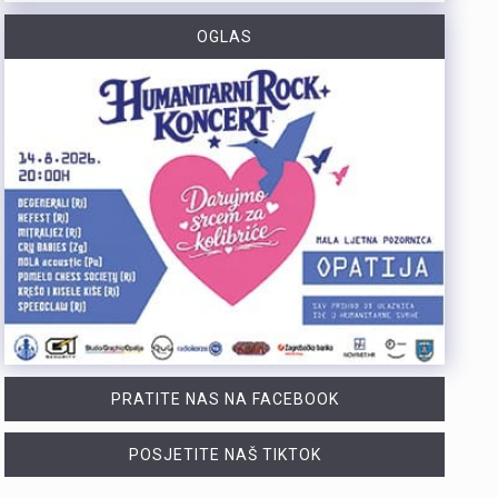
https://youtu.be/dUeukmccp5w U gospodarskoj zoni Volnik pokraj Cresa svečano je obilježen početak izgradnje novog vatrogasnog doma, što predstavlja jedan od najvažnijih infrastrukturnih projekata za tamošnje vatrogastvo. Umjesto kamena temeljca, u temelje je položena kutija s vatrogasnom sjekiricom, mlaznicom i drugim predmetima, a događaju su prisustvovali gradonačelnik Cresa Marin Gregorović te dužnosnici i članovi vatrogasnih društava. Više u videoprilogu:
OGLAS
https://youtu.be/MxppqkGISgM U umjetničkom paviljonu Juraj Šporer u Opatiji otvorena je izložba Pop arta pred gotovo 800 posjetitelja, nakon čega je održano i stručno vodstvo. Djela dolaze iz jedne od najvećih privatnih zbirki u Austriji koju su 1960-ih pokrenuli Peter Infeld i njegova majka, a uključuje i radove Andyja Warhola. Izložba ostaje otvorena do 27. rujna i može se razgledati svakim danom od 10 do 22 sata. Više u videoprilogu:
Veći šumski požar koji je u petak predvečer izbio kod Zlobina , uz željezničku prugu Rijeka–Zagreb, tijekom noći je lokaliziran. Širenja požara više nema, a vatrogasci nastavljaju s dogašivanjem.U akciji je tijekom noći sudjelovalo oko 40 vatrogasaca, a u subotu ujutro na terenu ih je ostalo desetak. Zbog nepristupačnog terena angažiran je i vlak za opskrbu vatrogasaca vodom, dok se stanje na požarištu nadzire dronom. Foto:Vatrogasci Rijeka
https://youtu.be/LjEOo1QMD1E Nogometaši Rijeke pobijedili su finski Ilves u prvoj utakmici 3. kola kvalifikacija za Konferencijsku ligu pogotkom Nike Jankovića u 16. minuti. Unatoč minimalnoj prednosti s kojom putuju na uzvrat, trener Matjaž Kek izrazio je zabrinutost zbog manjka realizacije i nervoze u igri. Uzvratna utakmica igra se u Finskoj u četvrtak, 13. kolovoza s početkom u 18 sati. Više u videoprilogu:
PRATITE NAS NA FACEBOOK
POSJETITE NAŠ TIKTOK