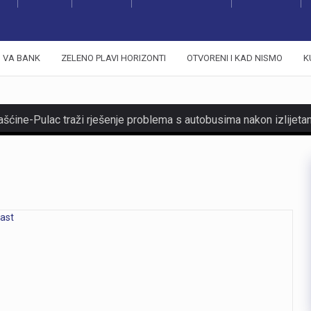
VA BANK
ZELENO PLAVI HORIZONTI
OTVORENI I KAD NISMO
K