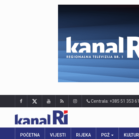
Centrala: +385 51 353 6
POČETNA
VIJESTI
RIJEKA
PGŽ
KULTU