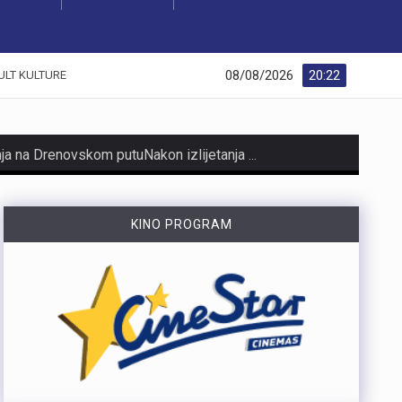
08/08/2026
20:22
ULT KULTURE
https://youtu.be/xzY8NjZPXok MO Brašćine-Pulac traži rješenje problema s autobusima nakon izlijetanja na Drenovskom putuNakon izlijetanja autobusa Autotroleja na Drenovskom putu, Vijeće MO Brašćine-Pulac izrazilo je zabrinutost građana, ističući opasnu situaciju te tražeći izmjenu trase i prilagodbu sistema javnog prijevoza. Predsjednik Vijeća Josip Rupčić navodi da su održani sastanci o pravilima parkiranja i zabrani izlaska vozača iz autobusa, no upitno je poštivanje tih uputa.Vijeće traži hitan sastanak s Gradom Rijekom kao vlasnikom Autotroleja kako bi se riješio problem i izmijenila trasa. Više u videoprilogu:
https://youtu.be/jr4h8J51PBM Riječki tunel, dug 330 metara, prokopala je talijanska vojska između 1939. i 1942. godine kao sklonište, a danas služi kao jedna od najvećih turističkih atrakcija Rijeke. Zbog stalne temperature od 15 stupnjeva, tunel ljeti privlači domaće i strane turiste koji u njemu traže osvježenje od ljetnih vrućina i uče o povijesti. Prošle je godine tunelom prošetalo 44 000 posjetitelja, a višenamjenski prostor danas ugošćuje izložbe, vinska događanja i adventske aktivnosti. Više u videoprilogu:
KINO PROGRAM
https://youtu.be/Gad20jtIOAQ U večernjim satima između Zlobina i Plase buknuo je veliki požar na izuzetno teškom terenu koji su gasili vatrogasci iz JVP Rijeka i sedam DVD-ova. Zbog nepristupačnosti terena, vodu za gašenje dopremile su Hrvatske željeznice, a desetak vatrogasaca jutros je nastavilo s dogašivanjem. Iako je uzrok često iskrenje s pruge, požar je izbio 200 metara dalje, te se uzrok tek treba utvrditi. Više u videoprilogu:
Danas, oko 16.50 sati, na ŽC-5047, staroj cesti prema Učki, kod Poklona, dogodila se teška prometna nesreća u kojoj su sudjelovali motocikl i osobno vozilo.U nesreći je smrtno stradao vozač motocikla, koji je preminuo na mjestu događaja.U tijeku je očevid kojim će se utvrditi okolnosti i uzrok nesreće.