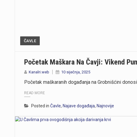
ČAVLE
Početak Maškara Na Čavji: Vikend Pu
Kanalri.web
10 siječnja, 2025
Početak maškaranih događanja na Grobnišćini donosi v
READ MORE
Posted in
Čavle
,
Najave događaja
,
Najnovije