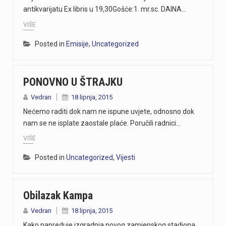
antikvarijatu Ex libris u 19,30Gošće:1. mr.sc. DAINA…
VIŠE
Posted in
Emisije
,
Uncategorized
PONOVNO U ŠTRAJKU
Vedran
18 lipnja, 2015
Nećemo raditi dok nam ne ispune uvjete, odnosno dok
nam se ne isplate zaostale plaće. Poručili radnici…
VIŠE
Posted in
Uncategorized
,
Vijesti
Obilazak Kampa
Vedran
18 lipnja, 2015
Kako napreduje izgradnja novog zamjenskog stadiona